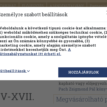
TÁRUHÁZ
ELŐJEGYZÉS
AJÁNDÉKUTALVÁNY
Partnerün
SZÁLLÍTÁS
SEGÍTSÉG
Személyre szabott beállítások
Részletes kereső
Témaköri fa
eboldalunk a következő típusú cookie-kat alkalmazza:
1) weboldal működéséhez szükséges technikai cookie, (2
Vál
unkcionális cookie, amely a szolgáltatás igénybe vételé
eszi az Ön számára könnyebbé és gyorsabbá, (3)
arketing cookie, amely alapján személyre szabott
PILLANATNYI ÁRAINK
FENNTARTHATÓ OLVASMÁN
irdetésekkel kereshetjük meg Önt.
A
ütiszabályzatunkat itt érheti el.
és
Pach Zsigmond Pál
ütibeállítások
HOZZÁJÁRULOK
Pach Zsigmond Pál műve
kapható vagy előjegyezhet
Pach Zsigmond Pál köny
XV-XVII.
Megvásárolható 