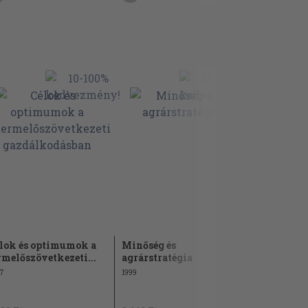
lok és optimumok a
Minőség és
A fenntar
rmelőszövetkezeti...
agrárstratégia
agrárgazd
vidékfejle
7
1999
2005