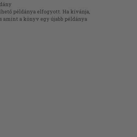
ldány
ető példánya elfogyott. Ha kívánja,
és amint a könyv egy újabb példánya