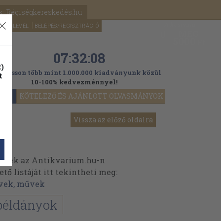
k: Régiségkereskedés.hu
A kosaram
HÍRLEVÉL
BELÉPÉS/REGISZTRÁCIÓ
MÉG
0
5000
Ft
07:32:06
)
ogasson több mint 1.000.000 kiadványunk közül
t
10-100% kedvezménnyel!
YOK
KÖTELEZŐ ÉS AJÁNLOTT OLVASMÁNYOK
Vissza az előző oldalra
inek az Antikvarium.hu-n
ő listáját itt tekintheti meg:
vek, művek
példányok