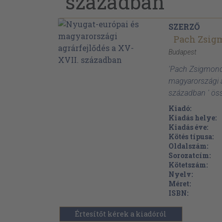
században
SZERZŐ
Pach Zsig
Budapest
'Pach Zsigmond
magyarországi a
században ' ös
Kiadó:
Kiadás helye:
Kiadás éve:
Kötés típusa:
Oldalszám:
Sorozatcím:
Kötetszám:
Nyelv:
Méret:
ISBN:
Értesítőt kérek a kiadóról