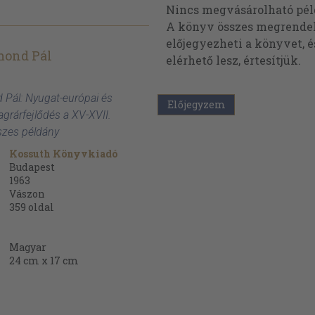
Nincs megvásárolható pé
A könyv összes megrendelh
előjegyezheti a könyvet, 
mond Pál
elérhető lesz, értesítjük.
 Pál: Nyugat-európai és
Előjegyzem
grárfejlődés a XV-XVII.
szes példány
Kossuth Könyvkiadó
Budapest
1963
Vászon
359
oldal
Magyar
24 cm x 17 cm