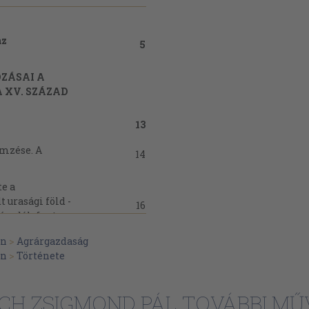
az
5
ZÁSAI A
 XV. SZÁZAD
13
emzése. A
14
te a
 urasági föld -
16
áradék fontos
an
>
Agrárgazdaság
ora középkori
an
>
Története
19
CH ZSIGMOND PÁL TOVÁBBI MŰ
etének