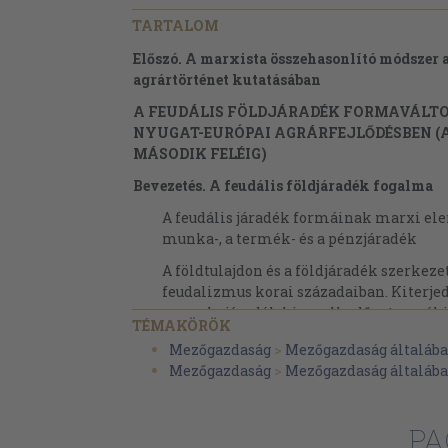
TARTALOM
Előszó. A marxista összehasonlító módszer 
agrártörténet kutatásában
A FEUDÁLIS FÖLDJÁRADÉK FORMAVÁLTO
NYUGAT-EURÓPAI AGRÁRFEJLŐDÉSBEN (A
MÁSODIK FELÉIG)
Bevezetés. A feudális földjáradék fogalma
A feudális járadék formáinak marxi el
munka-, a termék- és a pénzjáradék
A földtulajdon és a földjáradék szerkeze
feudalizmus korai századaiban. Kiterjedt
a munkajáradék kiemelkedő, a termékj
TÉMAKÖRÖK
szerepe - naturális gazdálkodás
Mezőgazdaság
>
Mezőgazdaság általáb
A jobbágyság szociális-jogi helyzete a k
Mezőgazdaság
>
Mezőgazdaság általáb
Nyugat-Európában. Villainage, servage,
Leibeigenschaft
PA
A földtulajdon és a földjáradék szerkez