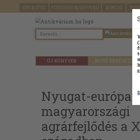
ÉRTESÍTŐ
FIZESSEN
KÖNYVVEL!
AUKCIÓ
PON
W
(
f
t
m
ÚJ KÖNYVEK
MOST ÉRKEZETT
h
s
Nyugat-európai 
S
magyarországi
agrárfejlődés a 