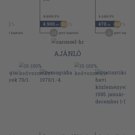
Ft
9.800 Ft
1.180 Ft
4.900
470
50
50
60
,-Ft
,-Ft
25
2
pont kapható
pont kapható
pont kapható
AJÁNLÓ