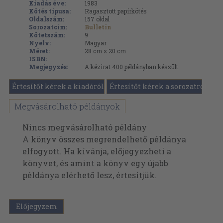
Kiadás éve:
1983
Kötés típusa:
Ragasztott papírkötés
Oldalszám:
157
oldal
Sorozatcím:
Bulletin
Kötetszám:
9
Nyelv:
Magyar
Méret:
28 cm x 20 cm
ISBN:
Megjegyzés:
A kézirat 400 példányban készült.
Értesítőt kérek a kiadóról
Értesítőt kérek a sorozatról
Megvásárolható példányok
Nincs megvásárolható példány
A könyv összes megrendelhető példánya
elfogyott. Ha kívánja, előjegyezheti a
könyvet, és amint a könyv egy újabb
példánya elérhető lesz, értesítjük.
Előjegyzem