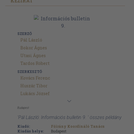
KÉZIRAT
SZERZŐ
Pál László
Bokor Ágnes
Utasi Ágnes
Tardos Róbert
SZERKESZTŐ
Kovács Ferenc
Huszár Tibor
Lukács József
Budapest
'Pál László: Információs bulletin 9. ' összes példány
Kiadó:
Főirány Koordináló Tanács
Kiadás helye:
Budapest