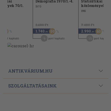
ológiai
Demográfia 1970/1.-4.
Statisztikai hav
mények 70/1.
közlemények 198
1970
1985
t
3.480 Ft
7.480 Ft
1.740
2.990
50
50
60
,-Ft
,-Ft
9
15
pont kapható
pont kapható
pont kapható
ANTIKVÁRIUM.HU
SZOLGÁLTATÁSAINK