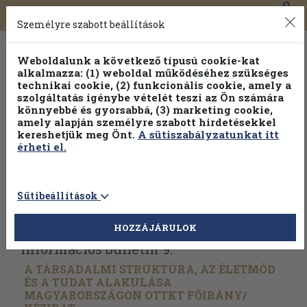
0
Toggle
Főmenü
Könyveink
navigation
Személyre szabott beállítások
Weboldalunk a következő típusú cookie-kat
alkalmazza: (1) weboldal működéséhez szükséges
technikai cookie, (2) funkcionális cookie, amely a
szolgáltatás igénybe vételét teszi az Ön számára
könnyebbé és gyorsabbá, (3) marketing cookie,
Válogasson több mint 1.000.000 kiadványunk közül
10-
amely alapján személyre szabott hirdetésekkel
100% kedvezménnyel!
kereshetjük meg Önt.
A sütiszabályzatunkat itt
érheti el.
Sütibeállítások
Vissza az előző oldalra
Válasszon példányt
HOZZÁJÁRULOK
Információs bulletin 9.
A TÁRSADALMI STRUKTÚRA, AZ ÉLETMÓD
ÉS A TUDAT ALAKULÁSA
MAGYARORSZÁGON OTTKT FŐIRÁNY/