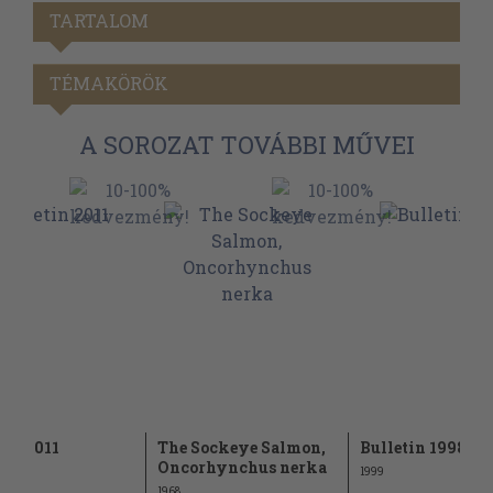
TARTALOM
TÉMAKÖRÖK
A SOROZAT TOVÁBBI MŰVEI
tin 2011
The Sockeye Salmon,
Bulletin 1998.
Oncorhynchus nerka
1999
1968