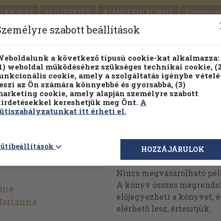
TÁRUHÁZ
ELŐJEGYZÉS
AJÁNDÉKUTALVÁNY
Partnerün
SZÁLLÍTÁS
SEGÍTSÉG
Személyre szabott beállítások
1.
Részletes kereső
Témaköri fa
eboldalunk a következő típusú cookie-kat alkalmazza:
1) weboldal működéséhez szükséges technikai cookie, (2
KIADV
unkcionális cookie, amely a szolgáltatás igénybe vételé
LEGNA
eszi az Ön számára könnyebbé és gyorsabbá, (3)
arketing cookie, amely alapján személyre szabott
PILLANATNYI ÁRAINK
FENNTARTHATÓ OLVASMÁN
irdetésekkel kereshetjük meg Önt.
A
ütiszabályzatunkat itt érheti el.
nem teljes)
ütibeállítások
Megvásárolható 
HOZZÁJÁRULOK
Nincs megvásárolható pé
A könyv összes megrendelh
áné
előjegyezheti a könyvet, 
Marianna
elérhető lesz, értesítjük.