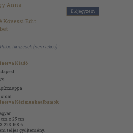
agy Anna
Előjegyzem
 Kövessi Edit
ébet
Palóc hímzések (nem teljes) '
inerva Kiadó
udapest
79
apírmappa
oldal
inerva Kézimunkaalbumok
agyar
 cm x 25 cm
3-223-168-6
m teljes gyűjtemény.