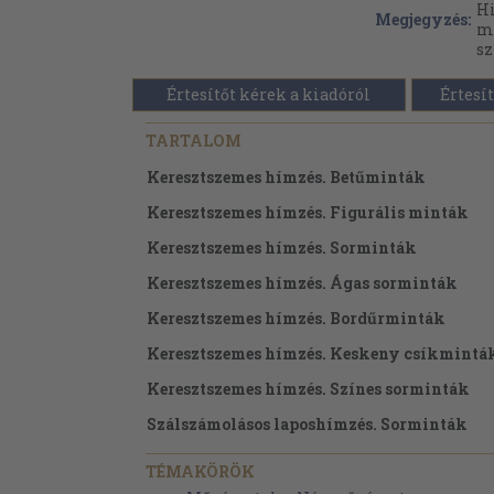
Hi
Megjegyzés:
mi
sz
Értesítőt kérek a kiadóról
Értesít
TARTALOM
Keresztszemes hímzés. Betűminták
Keresztszemes hímzés. Figurális minták
Keresztszemes hímzés. Sorminták
Keresztszemes hímzés. Ágas sorminták
Keresztszemes hímzés. Bordűrminták
Keresztszemes hímzés. Keskeny csíkmintá
Keresztszemes hímzés. Színes sorminták
Szálszámolásos laposhímzés. Sorminták
Szálszámolásos laposhímzés. Köténymintá
TÉMAKÖRÖK