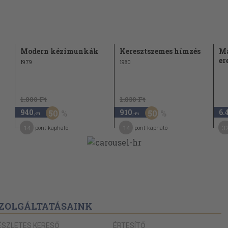
Modern kézimunkák
Keresztszemes hímzés
Ma
er
1979
1980
1.880 Ft
1.830 Ft
940
910
6.
50
50
,-Ft
,-Ft
14
14
3
pont kapható
pont kapható
ZOLGÁLTATÁSAINK
ÉSZLETES KERESŐ
ÉRTESÍTŐ