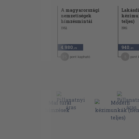
Különböző széleldolgozások. Díszítő minta
Palóc hímzések
Különböző széleldolgozások. Díszítő minta
A magyarországi
Lakásdí
nemzetiségek
kézimu
1979
hímzésmintái
teljes)
1982
1981
4.940
4.980
940
,-Ft
,-Ft
,-Ft
44
25
5
pont kapható
pont kapható
pont 