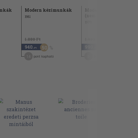
unkák
Modern kézimunkák
Modern kézimunkák
(nem teljes)
1981
1979
1.880 Ft
1.980 Ft
940
990
50
50
,-Ft
,-Ft
14
8
pont kapható
pont kapható