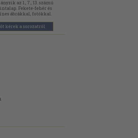
ányzik az 1., 7., 13. számú
ntalap. Fekete-fehér és
ínes ábrákkal, fotókkal.
őt kérek a sorozatról
k
k