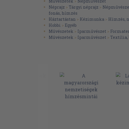
Laposhímzés. Szakácskaminták
Művészetek
>
Népművészet
Néprajz
>
Tárgyi néprajz
>
Népművésze
Laposhímzés. Fejkendőminták
fonás, hímzés
Laposhímzés. Sorminták
Háztartástan
>
Kézimunka
>
Hímzés, n
Hobbi
>
Egyéb
Laposhímzés. Kötényminták
Művészetek
>
Iparművészet
>
Formate
Laposhímzés. Kendőminták
Művészetek
>
Iparművészet
>
Textília,
Laposhímzés. Kézbevaló kendők
Lapos- és lyukhímzés. Abroszminták
Lapos- és lyukhímzés. Férfiingek
Lapos- és lyukhímzés. Boldogi kendő
Lapos- és lyukhímzés. Nyakbavaló kendők
Lapos- és lyukhímzés. Lepedőszélminták
Gépi hímzés. Színes tűzésminták
Gépi hímzés. Egyszínű tűzésminták
Szálhúzásos hímzés. Szegélyminták