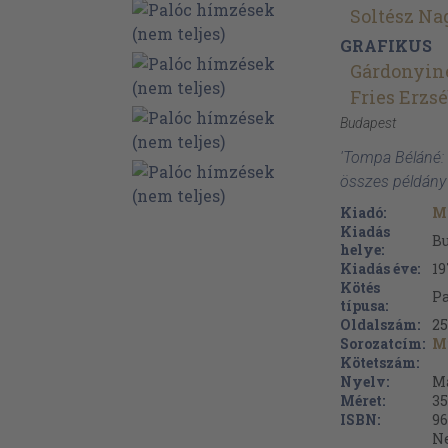
Soltész N
GRAFIKUS
Gárdonyiné
Fries Erzs
Budapest
'Tompa Béláné: 
összes példány
Kiadó:
M
Kiadás
B
helye:
Kiadás éve:
19
Kötés
P
típusa:
Oldalszám:
25
Sorozatcím:
M
Kötetszám:
Nyelv:
M
Méret:
35
ISBN:
96
Ne