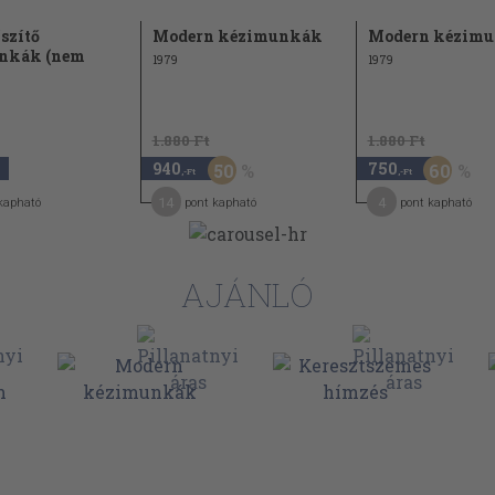
sorok
sorok
szítő
Modern kézimunkák
Modern kézim
nkák (nem
1979
1979
1.880 Ft
1.880 Ft
940
750
50
60
,-Ft
,-Ft
14
4
kapható
pont kapható
pont kapható
AJÁNLÓ