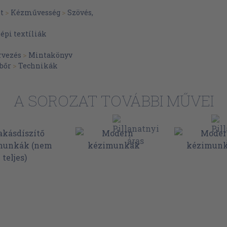
t
>
Kézművesség
>
Szövés,
épi textíliák
rvezés
>
Mintakönyv
 bőr
>
Technikák
A SOROZAT TOVÁBBI MŰVEI