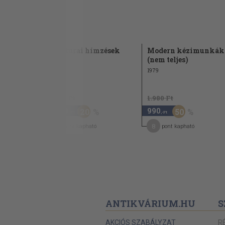
tszemes
Mai turai hímzések
Modern kézimunkák
(nem teljes)
1979
5.480 Ft
1.980 Ft
4.380
990
20
50
,-Ft
,-Ft
35
8
pont kapható
pont kapható
ANTIKVÁRIUM.HU
S
AKCIÓS SZABÁLYZAT
R