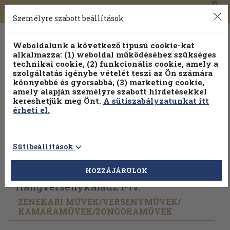
0
Toggle
Főmenü
Könyveink
navigation
Személyre szabott beállítások
Weboldalunk a következő típusú cookie-kat
alkalmazza: (1) weboldal működéséhez szükséges
technikai cookie, (2) funkcionális cookie, amely a
szolgáltatás igénybe vételét teszi az Ön számára
könnyebbé és gyorsabbá, (3) marketing cookie,
amely alapján személyre szabott hirdetésekkel
kereshetjük meg Önt.
A sütiszabályzatunkat itt
érheti el.
Sütibeállítások
Vissza az előző oldalra
Válasszon példányt
HOZZÁJÁRULOK
Hangversenykalauz I-IV.
ZENEKARI MŰVEK/
VERSENYMŰVEK/
KAMARAMŰVEK/
ZONGORAMŰVEK