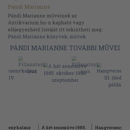
Pándi Marianne
Pándi Marianne műveinek az
Antikvarium.hu-n kapható vagy
előjegyezhető listáját itt tekintheti meg:
Pándi Marianne könyvek, művek
PÁNDI MARIANNE TOVÁBBI MŰVEI
versenykalauz
A hét zeneműve 1985.
Hangversenyka