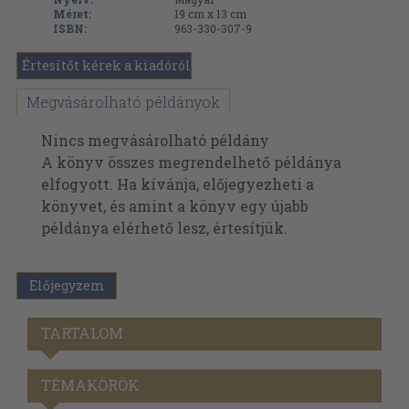
Méret:
19 cm x 13 cm
ISBN:
963-330-307-9
Értesítőt kérek a kiadóról
Megvásárolható példányok
Nincs megvásárolható példány
A könyv összes megrendelhető példánya
elfogyott. Ha kívánja, előjegyezheti a
könyvet, és amint a könyv egy újabb
példánya elérhető lesz, értesítjük.
Előjegyzem
TARTALOM
TÉMAKÖRÖK