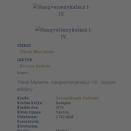
SZERZŐ
Pándi Marianne
LEKTOR
Pernye András
Budapest
'Pándi Marianne: Hangversenykalauz I-IV. ' összes
példány
Kiadó:
Zeneműkiadó Vállalat
Kiadás helye:
Budapest
Kiadás éve:
1976
Kötés típusa:
Vászon
Oldalszám:
1.753
oldal
Sorozatcím:
Kötetszám:
Nyelv:
Magyar