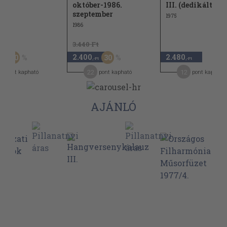
október-1986.
III. (dedikált pé
szeptember
1975
1986
Ft
3.440 Ft
2.400
2.480
50
30
-Ft
,-Ft
,-Ft
9
22
12
pont kapható
pont kapható
pont kapható
AJÁNLÓ