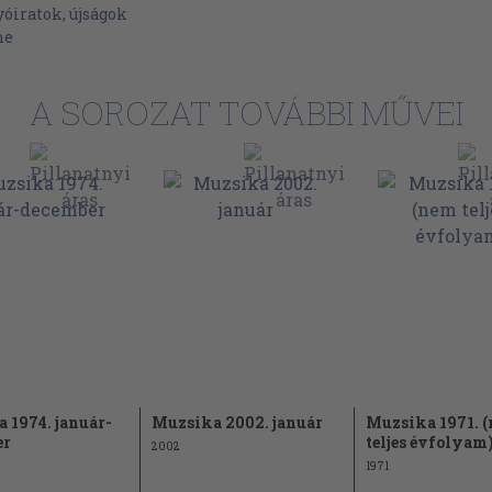
kére 39
yóiratok, újságok
ne
1
A SOROZAT TOVÁBBI MŰVEI
 1974. január-
Muzsika 2002. január
Muzsika 1971. 
er
teljes évfolyam
2002
1971