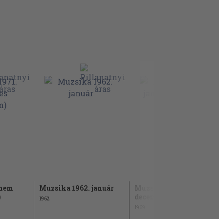
(nem
Muzsika 1962. január
Muzsika 1969. január-
)
december
1962
1969