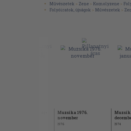
Varga Bálint András: Závodszky Zoltán emlé
Művészetek
>
Zene
>
Komolyzene
>
Fol
Komlós Katalin: Hanglemez 40
Folyóiratok, újságok
>
Művészetek
>
Ze
Hortobágyi László: India klasszikus zenéje 4
Muzsika 1977. január-
Muzsika 1976.
Muzsika
december
november
decemb
1977
1976
1974