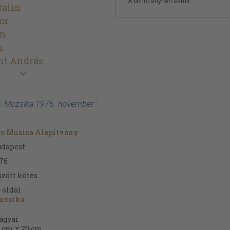
A borító enyhén sérült.
talin
or
án
a
nt András
e: Muzsika 1976. november '
ro Musica Alapítvány
udapest
76
zött kötés
0
oldal
uzsika
agyar
 cm x 20 cm