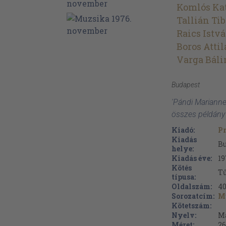
Komlós Ka
Tallián Tib
Raics Istv
Boros Attil
Varga Báli
Budapest
'Pándi Mariann
összes példány
Kiadó:
P
Kiadás
B
helye:
Kiadás éve:
19
Kötés
Tű
típusa:
Oldalszám:
4
Sorozatcím:
M
Kötetszám:
Nyelv:
M
Méret:
26