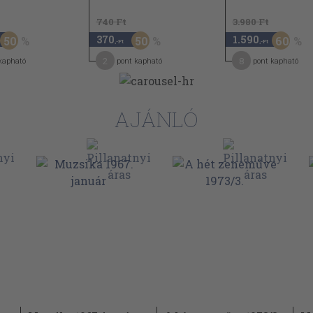
740 Ft
3.980 Ft
370
1.590
50
50
60
,-Ft
,-Ft
2
8
kapható
pont kapható
pont kapható
AJÁNLÓ