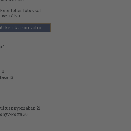
kete-fehér fotókkal
lusztrálva.
őt kérek a sorozatról
a 1
10
lása 13
kultusz nyomában 21
Könyv-kotta 30