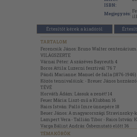
ISBN:
Fe
Megjegyzés:
il
Értesítőt kérek a kiadóról
Értesít
TARTALOM
Ferencsik János: Bruno Walter centenárium
VILÁGSZERTE
Várnai Péter: A százéves Bayreuth 4
Boros Attila: Luzerni fesztivál '76 7
Pándi Marianne: Manuel de falla (1876-1946) 
Közös tennivalóink: - Breuer János hozzászó
TÉVÉ
Horváth Ádám: Lássuk a zenét! 14
Feuer Mária: Liszt-mű a Klubban 16
Raics István: Palló Imre ünnepére 18
Beuer János: A magyarországi Stravinszky-
Lampert Vera - Tallián Tibor - Raics István: 
Varga Bálint András: Ősbemutató előtt 36
Raics István: Búcsú Kenessey Jenőtől 38
TÉMAKÖRÖK