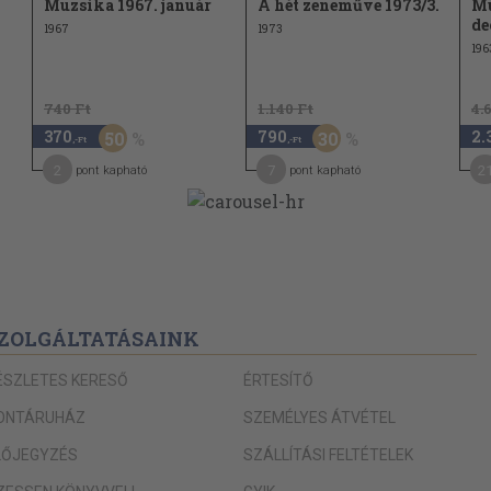
Muzsika 1967. január
A hét zeneműve 1973/3.
Mu
de
1967
1973
196
740 Ft
1.140 Ft
4.
370
790
2.
50
30
,-Ft
,-Ft
2
7
2
pont kapható
pont kapható
ZOLGÁLTATÁSAINK
ÉSZLETES KERESŐ
ÉRTESÍTŐ
ONTÁRUHÁZ
SZEMÉLYES ÁTVÉTEL
LŐJEGYZÉS
SZÁLLÍTÁSI FELTÉTELEK