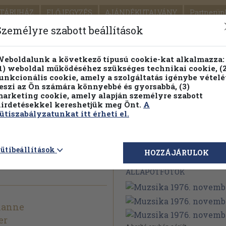
TÁRUHÁZ
ELŐJEGYZÉS
AJÁNDÉKUTALVÁNY
Partnerün
SZÁLLÍTÁS
SEGÍTSÉG
Személyre szabott beállítások
1.
Részletes kereső
Témaköri fa
eboldalunk a következő típusú cookie-kat alkalmazza:
1) weboldal működéséhez szükséges technikai cookie, (2
KIADV
unkcionális cookie, amely a szolgáltatás igénybe vételé
LEGNA
eszi az Ön számára könnyebbé és gyorsabbá, (3)
arketing cookie, amely alapján személyre szabott
PILLANATNYI ÁRAINK
ÖRÖK TÖRTÉNETEK
irdetésekkel kereshetjük meg Önt.
A
ütiszabályzatunkat itt érheti el.
november
ütibeállítások
Megvásárolható 
HOZZÁJÁRULOK
ÁLLAPOTFOTÓK
ianne
er