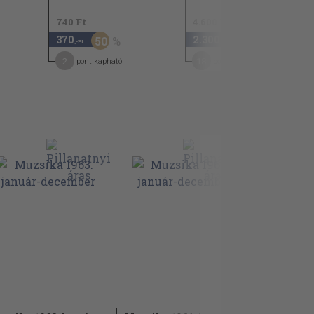
740 Ft
4.600 Ft
370
2.300
50
50
,-Ft
,-Ft
2
18
pont kapható
pont kapható