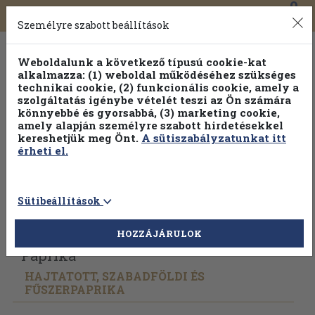
0
Toggle
Főmenü
Könyveink
navigation
Személyre szabott beállítások
Weboldalunk a következő típusú cookie-kat
alkalmazza: (1) weboldal működéséhez szükséges
technikai cookie, (2) funkcionális cookie, amely a
szolgáltatás igénybe vételét teszi az Ön számára
könnyebbé és gyorsabbá, (3) marketing cookie,
Válogasson több mint 30 000 kötet közül
amely alapján személyre szabott hirdetésekkel
Hobbi témakörökben
20% kedvezménnyel!
kereshetjük meg Önt.
A sütiszabályzatunkat itt
érheti el.
Sütibeállítások
Vissza az előző oldalra
Válasszon példányt
HOZZÁJÁRULOK
Paprika
HAJTATOTT, SZABADFÖLDI ÉS
FŰSZERPAPRIKA