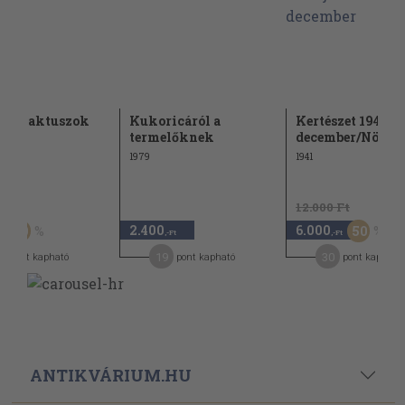
gzó kaktuszok
Kukoricáról a
Kertészet 1941. j
termelőknek
december/Növény
1979
1941
Ft
12.000 Ft
2.400
6.000
50
50
,-Ft
,-Ft
5
19
30
pont kapható
pont kapható
pont kapható
ANTIKVÁRIUM.HU