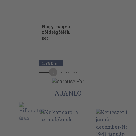
Nagy magvú
zöldségfélék
1999
1.780
,-Ft
9
pont kapható
AJÁNLÓ