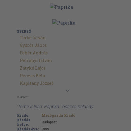
SZERZŐ
Terbe István
Gyúrós János
Fehér András
Petrányi István
Zatykó Lajos
Pénzes Béla
Kapitány József
Budapest
'Terbe István: Paprika ' összes példány
Kiadó:
Mezőgazda Kiadó
Kiadás
Budapest
helye:
Kiadás éve:
1999