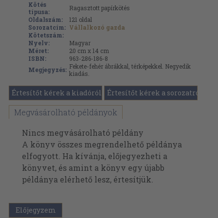
Kötés
Ragasztott papírkötés
típusa:
Oldalszám:
121
oldal
Sorozatcím:
Vállalkozó gazda
Kötetszám:
Nyelv:
Magyar
Méret:
20 cm x 14 cm
ISBN:
963-286-186-8
Fekete-fehér ábrákkal, térképekkel. Negyedik
Megjegyzés:
kiadás.
Értesítőt kérek a kiadóról
Értesítőt kérek a sorozatról
Megvásárolható példányok
Nincs megvásárolható példány
A könyv összes megrendelhető példánya
elfogyott. Ha kívánja, előjegyezheti a
könyvet, és amint a könyv egy újabb
példánya elérhető lesz, értesítjük.
Előjegyzem