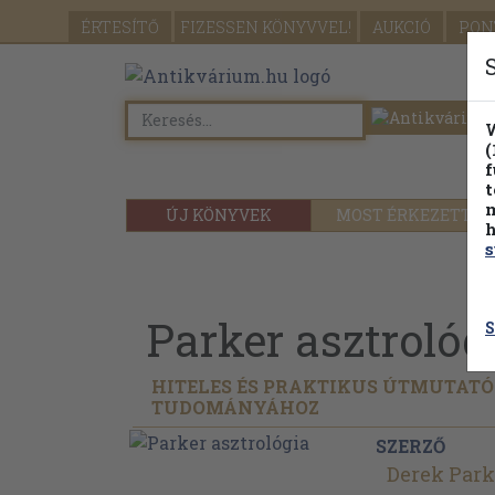
ÉRTESÍTŐ
FIZESSEN
KÖNYVVEL!
AUKCIÓ
PON
W
(
f
t
m
ÚJ KÖNYVEK
MOST ÉRKEZETT
h
s
Parker asztrológ
S
HITELES ÉS PRAKTIKUS ÚTMUTATÓ
TUDOMÁNYÁHOZ
SZERZŐ
Derek Park