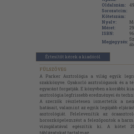
Oldalszám:
4
Sorozatcím:
Kötetszám:
Nyelv:
M
Méret:
29
ISBN:
96
Sz
Megjegyzés:
áb
Értesítőt kérek a kiadóról
FÜLSZÖVEG
A Parker Asztrológia a világ egyik legra
szakkönyve. Gyakorló asztrológusok és a t
egyaránt forgatják. E könyvben a korábbi ki
asztrológia legfrissebb eredményei és techni
A szerzők részletesen ismertetik a nem
hatásait, valamint az egyik legújabb eljárás
asztrológiát. Felelevenítik az óraasztr
horoszkópelemzést a felezőpontok a har
vizsgálatával egészítik ki. A kötet 2
táblázatokat tartalmaz.