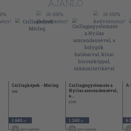
AJÁNLÓ
46
50
54
58
62
66
70
74
80
Csillagképek - Mérleg
Csillagjegyelemzés a
A 
82
Nyilas aszcendensével,
1988
a...
84
2009
88
90
1.640
1.240
6.
,-Ft
,-Ft
94
8
10
3
pont kapható
pont kapható