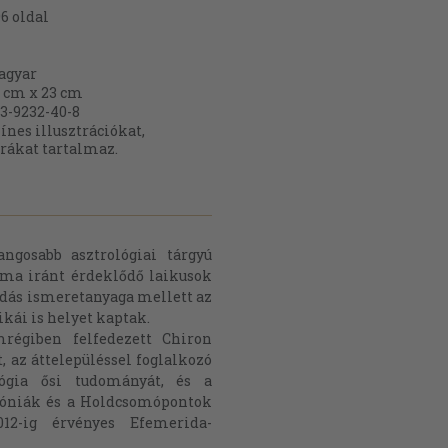
96
oldal
agyar
 cm x 23 cm
3-9232-40-8
ínes illusztrációkat,
rákat tartalmaz.
ngosabb asztrológiai tárgyú
éma iránt érdeklődő laikusok
adás ismeretanyaga mellett az
kái is helyet kaptak.
régiben felfedezett Chiron
t, az áttelepüléssel foglalkozó
ológia ősi tudományát, és a
móniák és a Holdcsomópontok
012-ig érvényes Efemerida-