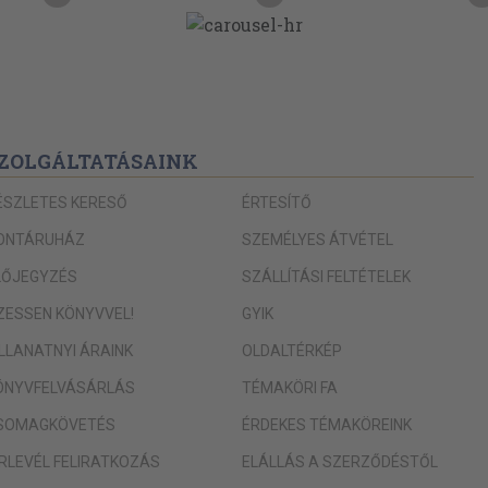
96
98
104
114
ZOLGÁLTATÁSAINK
116
129
ÉSZLETES KERESŐ
ÉRTESÍTŐ
130
ONTÁRUHÁZ
SZEMÉLYES ÁTVÉTEL
159
LŐJEGYZÉS
SZÁLLÍTÁSI FELTÉTELEK
166
IZESSEN KÖNYVVEL!
GYIK
178
ILLANATNYI ÁRAINK
OLDALTÉRKÉP
190
ÖNYVFELVÁSÁRLÁS
TÉMAKÖRI FA
192
SOMAGKÖVETÉS
ÉRDEKES TÉMAKÖREINK
203
ÍRLEVÉL FELIRATKOZÁS
ELÁLLÁS A SZERZŐDÉSTŐL
210