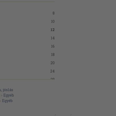
8
10
12
14
16
18
20
24
28
30
, jóslás
>
Egyéb
34
>
Egyéb
38
42