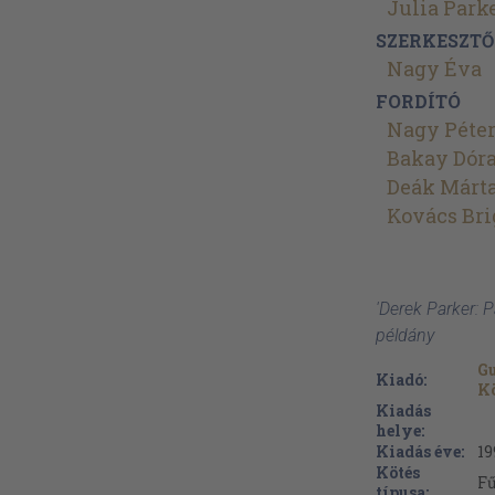
Julia Park
SZERKESZTŐ
Nagy Éva
FORDÍTÓ
Nagy Péte
Bakay Dór
Deák Márt
Kovács Bri
'Derek Parker: P
példány
G
Kiadó:
K
Kiadás
helye:
Kiadás éve:
19
Kötés
Fű
típusa: