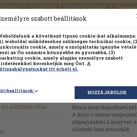
TÁRUHÁZ
ELŐJEGYZÉS
AJÁNDÉKUTALVÁNY
Partnerün
SZÁLLÍTÁS
SEGÍTSÉG
Személyre szabott beállítások
Részletes kereső
Témaköri fa
eboldalunk a következő típusú cookie-kat alkalmazza:
1) weboldal működéséhez szükséges technikai cookie, (2
Vál
unkcionális cookie, amely a szolgáltatás igénybe vételé
eszi az Ön számára könnyebbé és gyorsabbá, (3)
arketing cookie, amely alapján személyre szabott
PILLANATNYI ÁRAINK
FENNTARTHATÓ OLVASMÁN
irdetésekkel kereshetjük meg Önt.
A
ütiszabályzatunkat itt érheti el.
ia
ütibeállítások
Megvásárolható 
HOZZÁJÁRULOK
 AZ ASZTROLÓGIA
Nincs megvásárolható pé
A könyv összes megrendelh
előjegyezheti a könyvet, 
elérhető lesz, értesítjük.
er