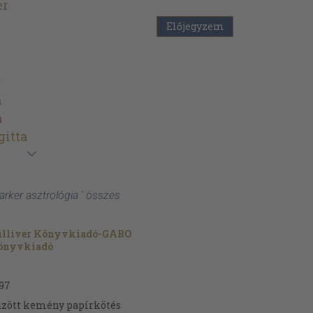
er
Előjegyzem
r
a
a
gitta
arker asztrológia ' összes
ulliver Könyvkiadó-GABO
önyvkiadó
97
zött kemény papírkötés