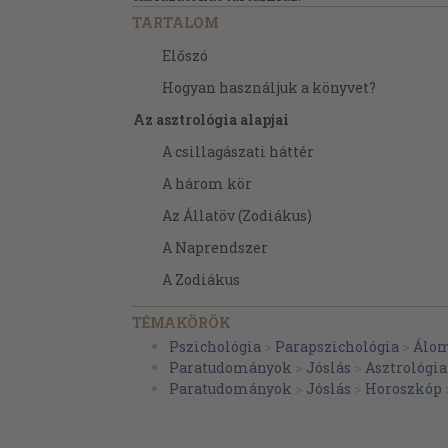
TARTALOM
Előszó
Hogyan használjuk a könyvet?
Az asztrológia alapjai
A csillagászati háttér
A három kör
Az Állatöv (Zodiákus)
A Naprendszer
A Zodiákus
Csoportosítások
TÉMAKÖRÖK
Kos
Pszichológia
>
Parapszichológia
>
Álom
Paratudományok
>
Jóslás
>
Asztrológia
Bika
Paratudományok
>
Jóslás
>
Horoszkóp
Ikrek
Rák