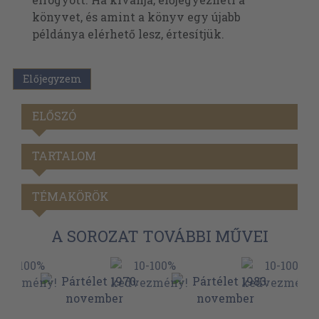
könyvet, és amint a könyv egy újabb
példánya elérhető lesz, értesítjük.
Előjegyzem
ELŐSZÓ
TARTALOM
TÉMAKÖRÖK
A SOROZAT TOVÁBBI MŰVEI