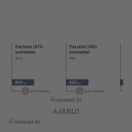
Pártélet 1970.
Pártélet 1983.
Párt
november
november
1977
1970
1983
840
840
940
,-Ft
,-Ft
4
4
pont kapható
pont kapható
AJÁNLÓ