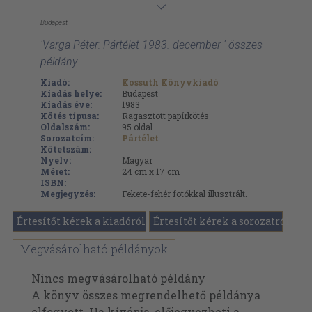
Budapest
'Varga Péter: Pártélet 1983. december ' összes
példány
Kiadó:
Kossuth Könyvkiadó
Kiadás helye:
Budapest
Kiadás éve:
1983
Kötés típusa:
Ragasztott papírkötés
Oldalszám:
95
oldal
Sorozatcím:
Pártélet
Kötetszám:
Nyelv:
Magyar
Méret:
24 cm x 17 cm
ISBN:
Megjegyzés:
Fekete-fehér fotókkal illusztrált.
Értesítőt kérek a kiadóról
Értesítőt kérek a sorozatról
Megvásárolható példányok
Nincs megvásárolható példány
A könyv összes megrendelhető példánya
elfogyott. Ha kívánja, előjegyezheti a