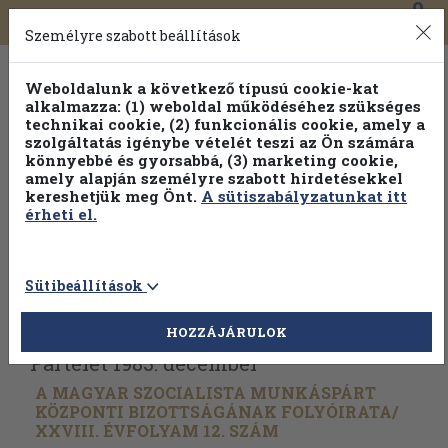
0
Toggle
Főmenü
Könyveink
navigation
Személyre szabott beállítások
Weboldalunk a következő típusú cookie-kat
alkalmazza: (1) weboldal működéséhez szükséges
technikai cookie, (2) funkcionális cookie, amely a
szolgáltatás igénybe vételét teszi az Ön számára
könnyebbé és gyorsabbá, (3) marketing cookie,
Válogasson több mint 1.000.000 kiadványunk közül
10-
amely alapján személyre szabott hirdetésekkel
100% kedvezménnyel!
kereshetjük meg Önt.
A sütiszabályzatunkat itt
érheti el.
Sütibeállítások
Vissza az előző oldalra
Válasszon példányt
HOZZÁJÁRULOK
Pártélet 1983. december
A MAGYAR SZOCIALISTA MUNKÁSPÁRT
KÖZPONTI BIZOTTSÁGÁNAK FOLYÓIRATA/
XXVIII. ÉVFOLYAM 12. SZÁM