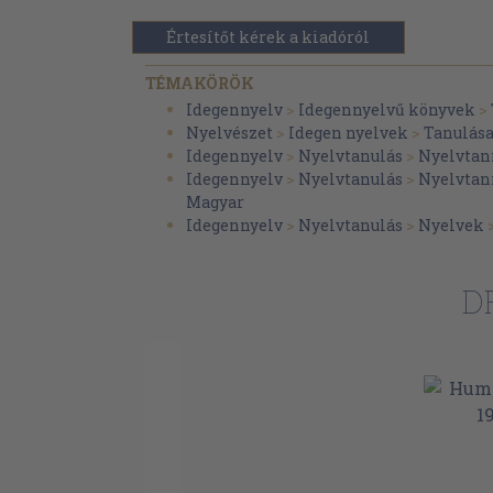
Értesítőt kérek a kiadóról
TÉMAKÖRÖK
Idegennyelv
>
Idegennyelvű könyvek
>
Nyelvészet
>
Idegen nyelvek
>
Tanulás
Idegennyelv
>
Nyelvtanulás
>
Nyelvtan
Idegennyelv
>
Nyelvtanulás
>
Nyelvtan
Magyar
Idegennyelv
>
Nyelvtanulás
>
Nyelvek
D