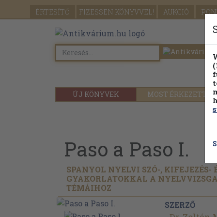
ÉRTESÍTŐ
FIZESSEN
KÖNYVVEL!
AUKCIÓ
PON
W
(
f
t
m
ÚJ KÖNYVEK
MOST ÉRKEZETT
h
s
Paso a Paso I.
S
SPANYOL NYELVI SZÓ-, KIFEJEZÉS-
GYAKORLATOKKAL A NYELVVIZSGA
TÉMÁIHOZ
SZERZŐ