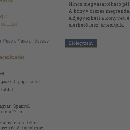
Márta
Nincs megvásárolható pé
A könyv összes megrendelh
git
előjegyezheti a könyvet, 
sztina
elérhető lesz, értesítjük.
a: Paso a Paso I. ' összes
Előjegyzem
agánkiadás
99
gasztott papírkötés
0
oldal
agyar
Spanyol
 cm x 17 cm
hány fekete-fehér
lusztrációt tartalmaz.