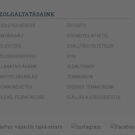
ZOLGÁLTATÁSAINK
ÉSZLETES KERESŐ
ÉRTESÍTŐ
ONTÁRUHÁZ
SZEMÉLYES ÁTVÉTEL
LŐJEGYZÉS
SZÁLLÍTÁSI FELTÉTELEK
IZESSEN KÖNYVVEL!
GYIK
ILLANATNYI ÁRAINK
OLDALTÉRKÉP
ÖNYVFELVÁSÁRLÁS
TÉMAKÖRI FA
SOMAGKÖVETÉS
ÉRDEKES TÉMAKÖREINK
ÍRLEVÉL FELIRATKOZÁS
ELÁLLÁS A SZERZŐDÉSTŐL