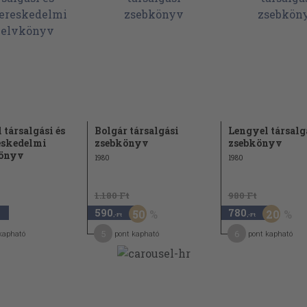
 társalgási és
Bolgár társalgási
Lengyel társalg
eskedelmi
zsebkönyv
zsebkönyv
önyv
1980
1980
1.180 Ft
980 Ft
590
780
50
20
,-Ft
,-Ft
5
6
kapható
pont kapható
pont kapható