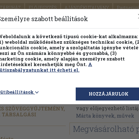
TÁRUHÁZ
ELŐJEGYZÉS
AJÁNDÉKUTALVÁNY
Partnerün
SZÁLLÍTÁS
SEGÍTSÉG
Személyre szabott beállítások
Részletes kereső
Témaköri fa
eboldalunk a következő típusú cookie-kat alkalmazza:
1) weboldal működéséhez szükséges technikai cookie, (2
Vál
unkcionális cookie, amely a szolgáltatás igénybe vételé
eszi az Ön számára könnyebbé és gyorsabbá, (3)
arketing cookie, amely alapján személyre szabott
PILLANATNYI ÁRAINK
FENNTARTHATÓ OLVASMÁN
irdetésekkel kereshetjük meg Önt.
A
ütiszabályzatunkat itt érheti el.
Dr. Zoltán Márta
ütibeállítások
HOZZÁJÁRULOK
Dr. Zoltán Márta művein
vagy előjegyezhető listáj
 ÉS SZÖVEGGYŰJTEMÉNY,
 TÁRSALGÁSI
Márta könyvek, művek
Megvásárolható 