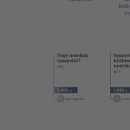
Képes spanyol
Hogy mondjuk
Spanyol
társalgási zsebkönyv
spanyolul?
külker
nyelvk
1992
1990
1977
1.640
2.460
1.840
,-Ft
,-Ft
,-Ft
8
12
15
pont kapható
pont kapható
pont 