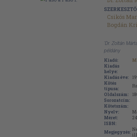
Dr. Zoltán 
SZERKESZTŐ
Csikós Mar
Bogdán Kri
'Dr. Zoltán Márt
példány
Kiadó:
M
Kiadás
helye:
Kiadás éve:
19
Kötés
Ra
típusa:
Oldalszám:
18
Sorozatcím:
Kötetszám:
Nyelv:
M
Méret:
24
ISBN:
Né
Megjegyzés:
il