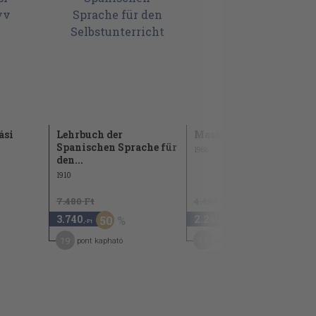
ási
Lehrbuch der
Mastering Spanish
Spanischen Sprache für
1988
den...
1910
7.480 Ft
4.480 Ft
3.740
2.240
50
50
,-Ft
,-Ft
19
11
pont kapható
pont kapható