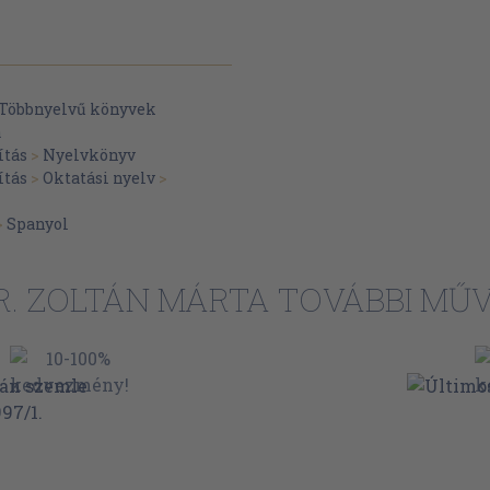
Többnyelvű könyvek
a
ítás
>
Nyelvkönyv
ítás
>
Oktatási nyelv
>
>
Spanyol
R. ZOLTÁN MÁRTA TOVÁBBI MŰV