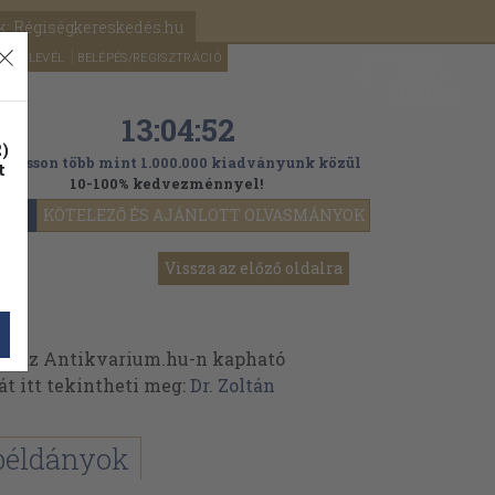
k: Régiségkereskedés.hu
A kosaram
HÍRLEVÉL
BELÉPÉS/REGISZTRÁCIÓ
MÉG
0
5000
Ft
13:04:50
)
ogasson több mint 1.000.000 kiadványunk közül
t
10-100% kedvezménnyel!
YOK
KÖTELEZŐ ÉS AJÁNLOTT OLVASMÁNYOK
Vissza az előző oldalra
ek az Antikvarium.hu-n kapható
át itt tekintheti meg:
Dr. Zoltán
példányok