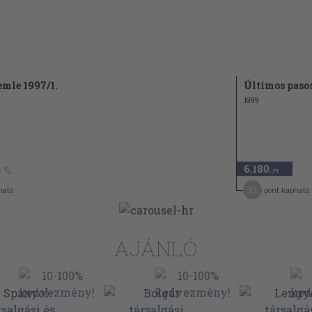
mle 1997/1.
Últimos paso
1999
6.180
,-Ft
31
ható
pont kapható
AJÁNLÓ