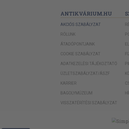
ANTIKVÁRIUM.HU
S
AKCIÓS SZABÁLYZAT
R
RÓLUNK
P
ÁTADÓPONTJAINK
E
COOKIE SZABÁLYZAT
F
ADATKEZELÉSI TÁJÉKOZTATÓ
P
ÜZLETSZABÁLYZAT/ÁSZF
K
KARRIER
C
BAGOLYMÚZEUM
H
VISSZATÉRÍTÉSI SZABÁLYZAT