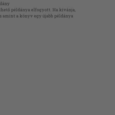
ldány
ető példánya elfogyott. Ha kívánja,
és amint a könyv egy újabb példánya