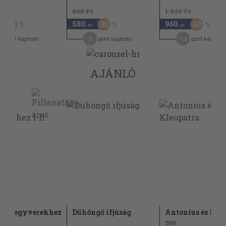
Ft
840 Ft
1.920 Ft
580
960
50
30
50
,-Ft
,-Ft
3
5
14
pont kapható
pont kapható
pont kapható
AJÁNLÓ
a a fegyverekhez
Dühöngő ifjúság
Antonius és Kle
1960