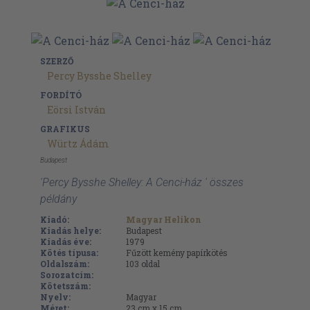
SZERZŐ
Percy Bysshe Shelley
FORDÍTÓ
Eörsi István
GRAFIKUS
Würtz Ádám
Budapest
'Percy Bysshe Shelley: A Cenci-ház ' összes
példány
Kiadó:
Magyar Helikon
Kiadás helye:
Budapest
Kiadás éve:
1979
Kötés típusa:
Fűzött kemény papírkötés
Oldalszám:
103
oldal
Sorozatcím:
Kötetszám:
Nyelv:
Magyar
Méret:
23 cm x 15 cm