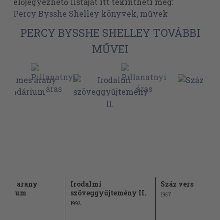
előjegyezhető listáját itt tekintheti meg:
Percy Bysshe Shelley könyvek, művek
PERCY BYSSHE SHELLEY TOVÁBBI
MŰVEI
lmes arany
Irodalmi
Száz vers
ndárium
szöveggyűjtemény II.
1957
1992