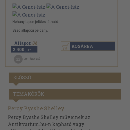
Néhány lapon jelölés látható.
Szép állapotú példány.
Állapot:
Jó
KOSÁRBA
2.400
,-Ft
22
pont kapható
ELŐSZÓ
TÉMAKÖRÖK
Percy Bysshe Shelley
Percy Bysshe Shelley műveinek az
Antikvarium.hu-n kapható vagy