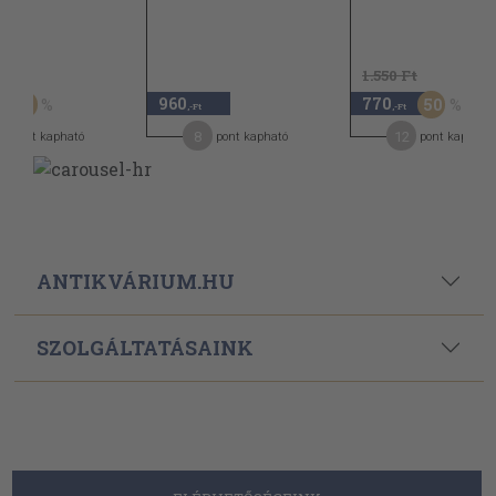
Ft
1.550 Ft
960
770
30
50
,-Ft
,-Ft
8
12
pont kapható
pont kapható
pont kapható
ANTIKVÁRIUM.HU
SZOLGÁLTATÁSAINK