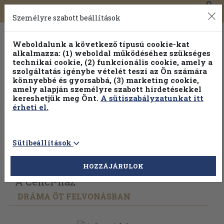
0
Toggle
Főmenü
Könyveink
navigation
Személyre szabott beállítások
Weboldalunk a következő típusú cookie-kat
alkalmazza: (1) weboldal működéséhez szükséges
technikai cookie, (2) funkcionális cookie, amely a
szolgáltatás igénybe vételét teszi az Ön számára
könnyebbé és gyorsabbá, (3) marketing cookie,
amely alapján személyre szabott hirdetésekkel
kereshetjük meg Önt.
A sütiszabályzatunkat itt
érheti el.
Sütibeállítások
Vissza az előző oldalra
Válasszon példányt
HOZZÁJÁRULOK
A Cenci-ház
DRÁMA ÖT FELVONÁSBAN