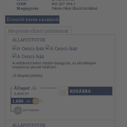
ISBN:
963-207-094-1
Megjegyzés:
Fekete-fehér illusztrációkkal.
Értesítőt kérek a kiadóról
Megvásárolható példányok
ÁLLAPOTFOTÓK
A védőborító belső oldalán bejegyzés, az előzéklapon
tulajdonosi pecsét található.
Jó állapotú példány.
Állapot:
Jó
KOSÁRBA
2.400 Ft
1.680
30
,-Ft
15
pont kapható
ÁLLAPOTFOTÓK