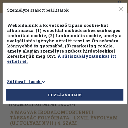
0
Toggle
Főmenü
Könyveink
navigation
Személyre szabott beállítások
Weboldalunk a következő típusú cookie-kat
alkalmazza: (1) weboldal működéséhez szükséges
technikai cookie, (2) funkcionális cookie, amely a
szolgáltatás igénybe vételét teszi az Ön számára
könnyebbé és gyorsabbá, (3) marketing cookie,
amely alapján személyre szabott hirdetésekkel
kereshetjük meg Önt.
A sütiszabályzatunkat itt
érheti el.
Sütibeállítások
Vissza az előző oldalra
Válasszon példányt
HOZZÁJÁRULOK
Irodalomtörténet 1985/
4.
A MAGYAR IRODALOMTÖRTÉNETI
TÁRSASÁG FOLYÓIRATA - LXVII. ÉVFOLYAM
(ÚJ FOLYAM XVII.) 4. SZÁM