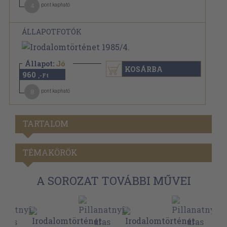
4
pont kapható
ÁLLAPOTFOTÓK
Állapot:
Jó
KOSÁRBA
960
,-Ft
8
pont kapható
TARTALOM
TÉMAKÖRÖK
A SOROZAT TOVÁBBI MŰVEI