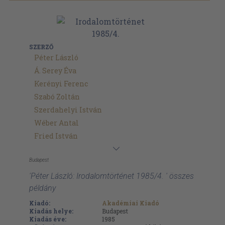
SZERZŐ
Péter László
Á. Serey Éva
Kerényi Ferenc
Szabó Zoltán
Szerdahelyi István
Wéber Antal
Fried István
Budapest
'Péter László: Irodalomtörténet 1985/4. ' összes
példány
Kiadó:
Akadémiai Kiadó
Kiadás helye:
Budapest
Kiadás éve:
1985