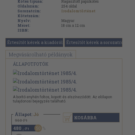
Kötés típusa:
Ragasztott papírkötés
Oldalszám:
254
oldal
Sorozatcím:
Irodalomtörténet
Kötetszám:
Nyelv:
Magyar
Méret:
18 cm x 12 cm
ISBN:
Értesítőt kérek a kiadóról
Értesítőt kérek a sorozatról
Megvásárolható példányok
ÁLLAPOTFOTÓK
A borító enyhén foltos, kopott és elszíneződött. Az előlapon
tulajdonosi bejegyzés található.
Állapot:
Jó
KOSÁRBA
960 Ft
480
50
,-Ft