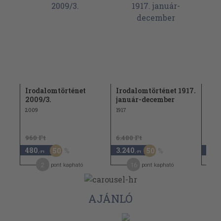
Irodalomtörténet
Irodalomtörténet 1917.
Med
2009/3.
január-december
felk
pél
2009
1917
1960
960 Ft
6.480 Ft
480
3.240
1.9
50
50
,-Ft
,-Ft
2
16
pont kapható
pont kapható
AJÁNLÓ