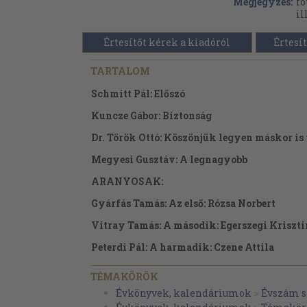
Megjegyzés:
fo
il
Értesítőt kérek a kiadóról
Értesít
TARTALOM
Schmitt Pál: Előszó
Kuncze Gábor: Biztonság
Dr. Török Ottó: Köszönjük legyen máskor is
Megyesi Gusztáv: A legnagyobb
ARANYOSAK:
Gyárfás Tamás: Az első: Rózsa Norbert
Vitray Tamás: A második: Egerszegi Kriszti
Peterdi Pál: A harmadik: Czene Attila
Csurka Gergely: A negyedik: Kiss Balázs
TÉMAKÖRÖK
Szegő András: Az ötödik: Kovács István
Évkönyvek, kalendáriumok
>
Évszám s