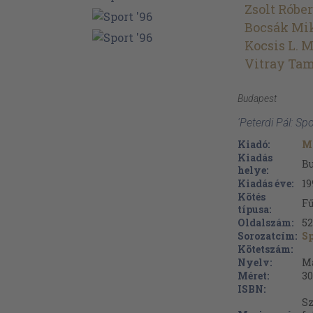
Zsolt Róber
Bocsák Mi
Kocsis L. 
Vitray Ta
Budapest
'Peterdi Pál: Sp
Kiadó:
Ma
Kiadás
B
helye:
Kiadás éve:
19
Kötés
Fű
típusa:
Oldalszám:
5
Sorozatcím:
Sp
Kötetszám:
Nyelv:
M
Méret:
30
ISBN:
Sz