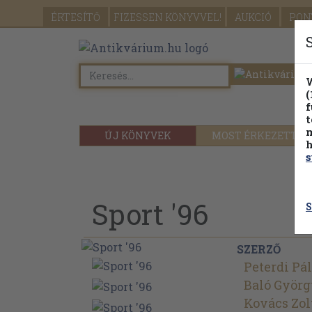
ÉRTESÍTŐ
FIZESSEN
KÖNYVVEL!
AUKCIÓ
PON
W
(
f
t
m
ÚJ KÖNYVEK
MOST ÉRKEZETT
h
s
Sport '96
S
SZERZŐ
Peterdi Pál
Baló Györ
Kovács Zol