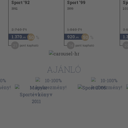
Sport '92
Sport '99
Sp
176
ok völgyében
1992
1999
201
186
190
2.740 Ft
1.840 Ft
2.
195
1.370
920
1.
50
50
,-Ft
,-Ft
196
21
14
2
pont kapható
pont kapható
450
AJÁNLÓ
458
474
478
480
482
484
486
tra