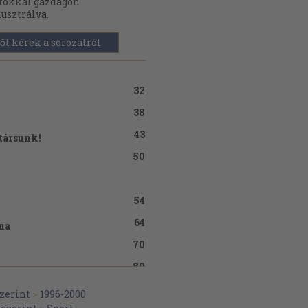
tókkal gazdagon
lusztrálva.
őt kérek a sorozatról
32
38
43
 társunk!
50
54
64
na
70
80
88
zerint
>
1996-2000