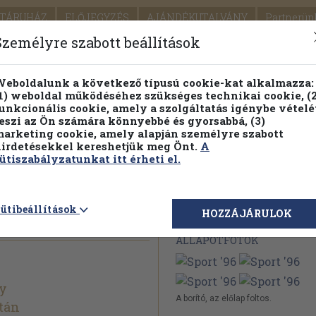
TÁRUHÁZ
ELŐJEGYZÉS
AJÁNDÉKUTALVÁNY
Partnerün
SZÁLLÍTÁS
SEGÍTSÉG
Személyre szabott beállítások
Részletes kereső
Témaköri fa
eboldalunk a következő típusú cookie-kat alkalmazza:
1) weboldal működéséhez szükséges technikai cookie, (2
Vál
unkcionális cookie, amely a szolgáltatás igénybe vételé
eszi az Ön számára könnyebbé és gyorsabbá, (3)
arketing cookie, amely alapján személyre szabott
PILLANATNYI ÁRAINK
FENNTARTHATÓ OLVASMÁN
irdetésekkel kereshetjük meg Önt.
A
ütiszabályzatunkat itt érheti el.
ütibeállítások
Megvásárolható 
HOZZÁJÁRULOK
ÁLLAPOTFOTÓK
gy
A borító, az előlap foltos.
tán