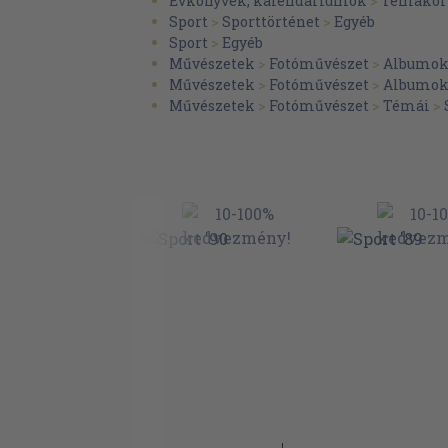
Évkönyvek, kalendáriumok
>
Témakör 
Kövesdi Viktor: A hatodik: Kőbán Rita
Sport
>
Sporttörténet
>
Egyéb
Bocsák Miklós: A hetedik: Horváth Csaba, 
Sport
>
Egyéb
György
Művészetek
>
Fotóművészet
>
Albumo
Művészetek
>
Fotóművészet
>
Albumo
Büszkék vagyunk - Olimpiai érmeseink és 
Művészetek
>
Fotóművészet
>
Témái
>
Dr. Aján Tamás: Dopping dilemma
Baló György: Amerika, Amerika...
Ch. Gáll András: Álmok és csapatok
Farkasházy Tivadar: Napló kedveseimnek
Megyesi Gusztáv: A város bombája
Gyárfás Tamás: Mezítláb a parkban
Jakab József: Hotlanta
Kocsis L. Mihály: Beszélgetés Balczóval
Kovács Zoltán: A braziloknak lőtt gól után..
Malonyai Péter: A "kivezetés" tanulása köz
Schmitt Pál: Alelnökként belülről