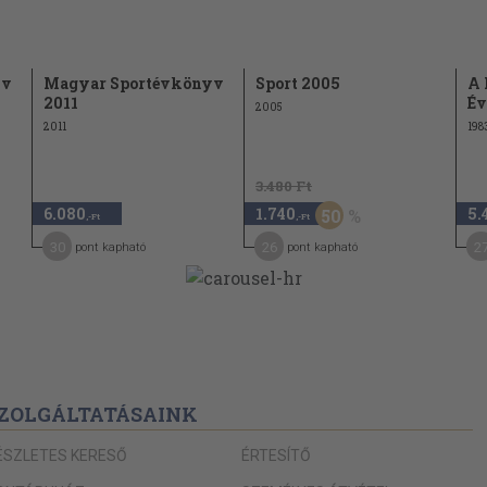
488
490
yv
Magyar Sportévkönyv
Sport 2005
A 
492
2011
Év
2005
2011
198
498
500
3.480 Ft
508
6.080
1.740
5.
50
,-Ft
,-Ft
510
30
26
2
pont kapható
pont kapható
512
514
ete
520
ZOLGÁLTATÁSAINK
ÉSZLETES KERESŐ
ÉRTESÍTŐ