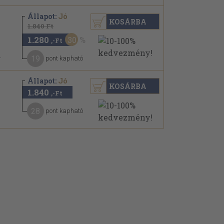
Állapot:
Jó
KOSÁRBA
1.840 Ft
1.280
30
,-Ft
.
19
pont kapható
Állapot:
Jó
KOSÁRBA
1.840
,-Ft
28
pont kapható