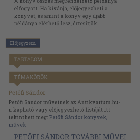
A könyv összes megrendelhető példánya
elfogyott. Ha kívánja, előjegyezheti a
könyvet, és amint a könyv egy újabb
példánya elérhető lesz, értesítjük.
Előjegyzem
TARTALOM
TÉMAKÖRÖK
Petőfi Sándor
Petőfi Sándor műveinek az Antikvarium.hu-
n kapható vagy előjegyezhető listáját itt
tekintheti meg:
Petőfi Sándor könyvek,
művek
PETŐFI SÁNDOR TOVÁBBI MŰVEI