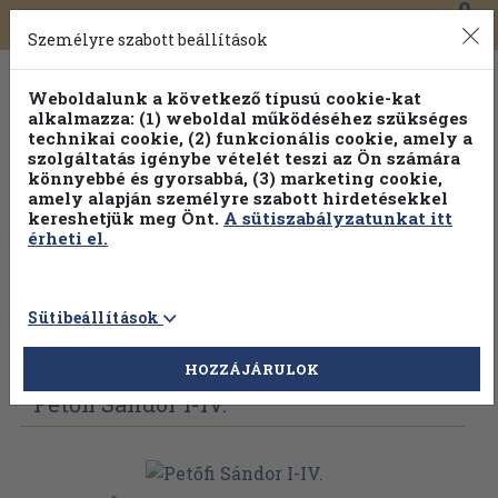
0
Toggle
Főmenü
Könyveink
navigation
Személyre szabott beállítások
Weboldalunk a következő típusú cookie-kat
alkalmazza: (1) weboldal működéséhez szükséges
technikai cookie, (2) funkcionális cookie, amely a
szolgáltatás igénybe vételét teszi az Ön számára
könnyebbé és gyorsabbá, (3) marketing cookie,
amely alapján személyre szabott hirdetésekkel
kereshetjük meg Önt.
A sütiszabályzatunkat itt
érheti el.
Sütibeállítások
Vissza az előző oldalra
Válasszon példányt
HOZZÁJÁRULOK
Petőfi Sándor I-IV.