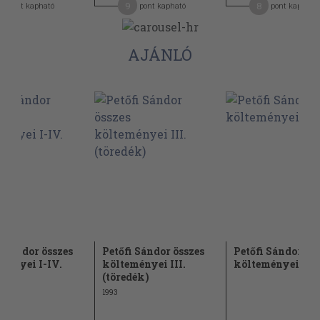
9
8
pont kapható
pont kapható
pont kapható
AJÁNLÓ
i Sándor összes
Petőfi Sándor összes
Petőfi Sándor
ményei I-IV.
költeményei III.
költeményei
(töredék)
1993