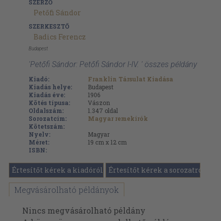
SZERZŐ
Petőfi Sándor
SZERKESZTŐ
Badics Ferencz
Budapest
'Petőfi Sándor: Petőfi Sándor I-IV. ' összes példány
Kiadó:
Franklin Társulat Kiadása
Kiadás helye:
Budapest
Kiadás éve:
1906
Kötés típusa:
Vászon
Oldalszám:
1.347
oldal
Sorozatcím:
Magyar remekírók
Kötetszám:
Nyelv:
Magyar
Méret:
19 cm x 12 cm
ISBN:
Értesítőt kérek a kiadóról
Értesítőt kérek a sorozatról
Megvásárolható példányok
Nincs megvásárolható példány