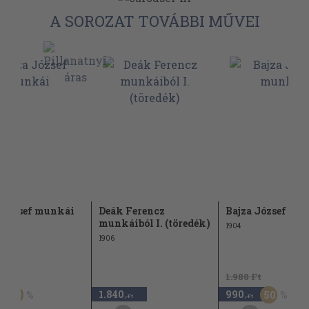
A SOROZAT TOVÁBBI MŰVEI
 József munkái
Deák Ferencz
Bajza József mu
munkáiból I. (töredék)
1904
1906
Ft
1.980 Ft
1.840
990
50
50
,-Ft
,-Ft