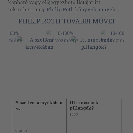
kapható vagy előjegyezhető listáját itt
tekintheti meg:
Philip Roth könyvek, művek
PHILIP ROTH TOVÁBBI MŰVEI
A szellem árnyékában
Itt nincsenek
Lel
pillangók?
1983
2008
2000
960 Ft