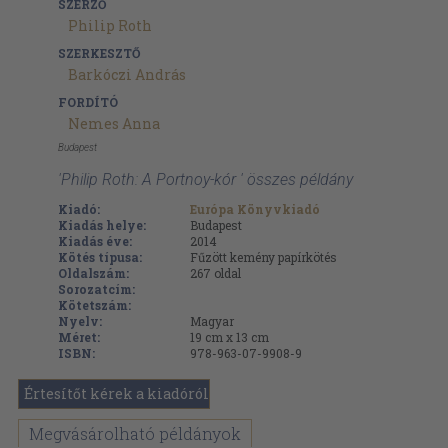
SZERZŐ
Philip Roth
SZERKESZTŐ
Barkóczi András
FORDÍTÓ
Nemes Anna
Budapest
'Philip Roth: A Portnoy-kór ' összes példány
Kiadó:
Európa Könyvkiadó
Kiadás helye:
Budapest
Kiadás éve:
2014
Kötés típusa:
Fűzött kemény papírkötés
Oldalszám:
267
oldal
Sorozatcím:
Kötetszám:
Nyelv:
Magyar
Méret:
19 cm x 13 cm
ISBN:
978-963-07-9908-9
Értesítőt kérek a kiadóról
Megvásárolható példányok