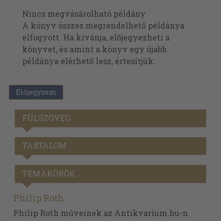
Nincs megvásárolható példány
A könyv összes megrendelhető példánya
elfogyott. Ha kívánja, előjegyezheti a
könyvet, és amint a könyv egy újabb
példánya elérhető lesz, értesítjük.
Előjegyzem
FÜLSZÖVEG
TARTALOM
TÉMAKÖRÖK
Philip Roth
Philip Roth műveinek az Antikvarium.hu-n