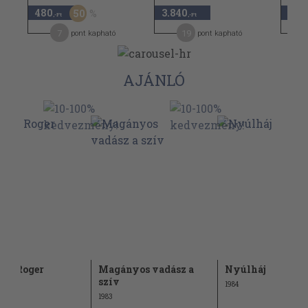
480
3.840
2.7
50
,-Ft
,-Ft
7
19
pont kapható
pont kapható
AJÁNLÓ
átja Roger
Magányos vadász a
Nyúlháj
szív
1984
1983