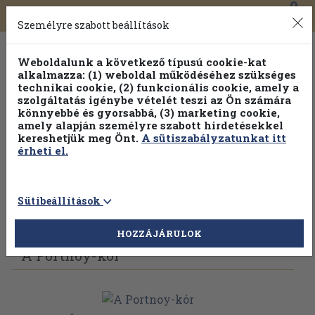
0
Toggle
Főmenü
Könyveink
navigation
Személyre szabott beállítások
Weboldalunk a következő típusú cookie-kat
alkalmazza: (1) weboldal működéséhez szükséges
technikai cookie, (2) funkcionális cookie, amely a
szolgáltatás igénybe vételét teszi az Ön számára
könnyebbé és gyorsabbá, (3) marketing cookie,
Válogasson több mint 1.000.000 kiadványunk közül
10-
amely alapján személyre szabott hirdetésekkel
100% kedvezménnyel!
kereshetjük meg Önt.
A sütiszabályzatunkat itt
érheti el.
Sütibeállítások
Vissza az előző oldalra
Válasszon példányt
HOZZÁJÁRULOK
A Portnoy-kór