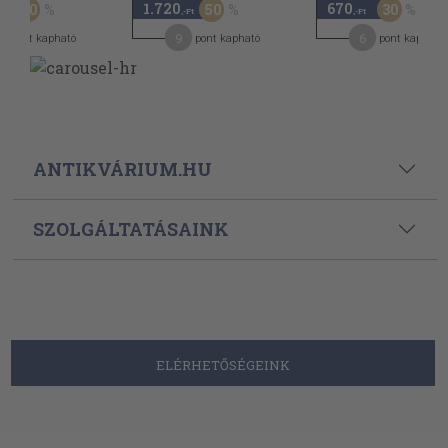
1.720
670
50
50
30
,-Ft
,-Ft
,-Ft
8
9
6
pont kapható
pont kapható
pont kapható
ANTIKVÁRIUM.HU
SZOLGÁLTATÁSAINK
ELÉRHETŐSÉGEINK