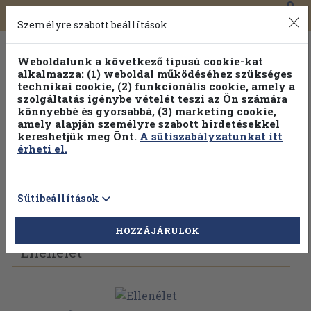
0
Toggle
Főmenü
Könyveink
navigation
Személyre szabott beállítások
Weboldalunk a következő típusú cookie-kat
alkalmazza: (1) weboldal működéséhez szükséges
technikai cookie, (2) funkcionális cookie, amely a
szolgáltatás igénybe vételét teszi az Ön számára
könnyebbé és gyorsabbá, (3) marketing cookie,
amely alapján személyre szabott hirdetésekkel
kereshetjük meg Önt.
A sütiszabályzatunkat itt
érheti el.
Sütibeállítások
Vissza az előző oldalra
Válasszon példányt
HOZZÁJÁRULOK
Ellenélet