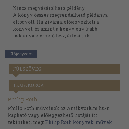
Nincs megvásárolható példány
A könyv összes megrendelhető példánya
elfogyott. Ha kívánja, előjegyezheti a
könyvet, és amint a könyv egy újabb
példánya elérhető lesz, értesítjük.
Előjegyzem
FÜLSZÖVEG
TÉMAKÖRÖK
Philip Roth
Philip Roth műveinek az Antikvarium.hu-n
kapható vagy előjegyezhető listáját itt
tekintheti meg:
Philip Roth könyvek, művek