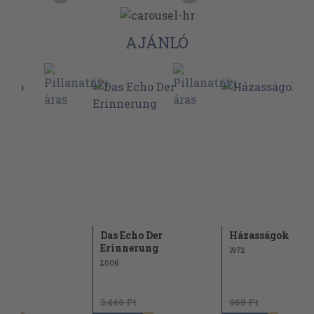
AJÁNLÓ
kép
Das Echo Der
Házasságok
Erinnerung
1972
2006
Ft
3.440 Ft
960 Ft