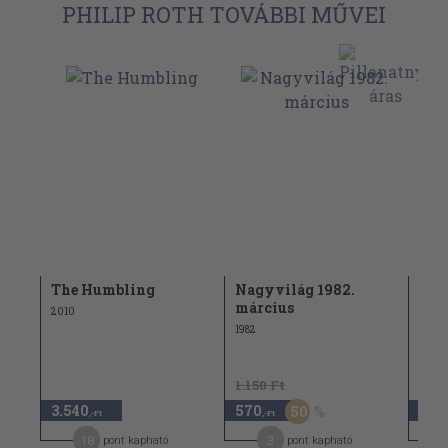
PHILIP ROTH TOVÁBBI MŰVEI
3.
The Humbling
Nagyvilág 1982.
Kom
március
men
2010
1982
2023
1.150 Ft
3.540
570
3.4
50
,-Ft
,-Ft
18
3
pont kapható
pont kapható