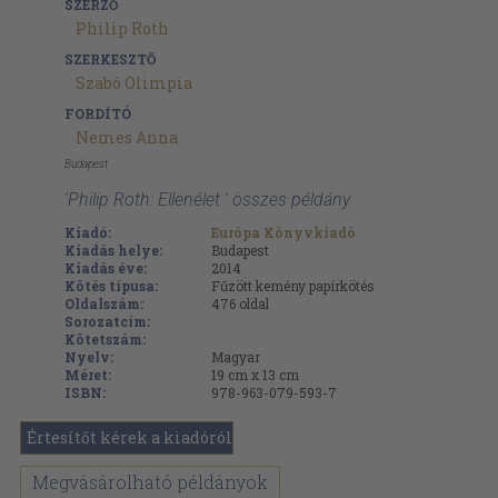
SZERZŐ
Philip Roth
SZERKESZTŐ
Szabó Olimpia
FORDÍTÓ
Nemes Anna
Budapest
'Philip Roth: Ellenélet ' összes példány
Kiadó:
Európa Könyvkiadó
Kiadás helye:
Budapest
Kiadás éve:
2014
Kötés típusa:
Fűzött kemény papírkötés
Oldalszám:
476
oldal
Sorozatcím:
Kötetszám:
Nyelv:
Magyar
Méret:
19 cm x 13 cm
ISBN:
978-963-079-593-7
Értesítőt kérek a kiadóról
Megvásárolható példányok