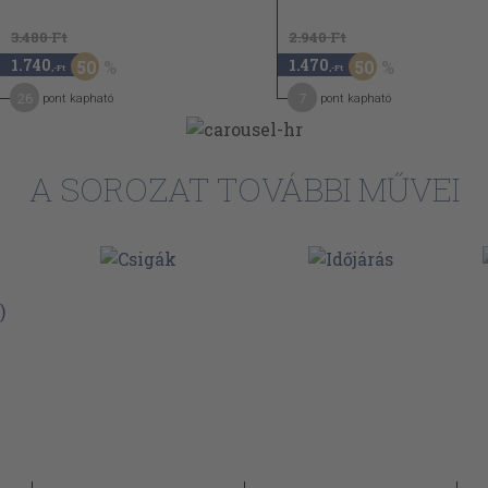
62
3.480 Ft
2.940 Ft
64
1.740
1.470
50
50
,-Ft
,-Ft
26
7
pont kapható
pont kapható
A SOROZAT TOVÁBBI MŰVEI