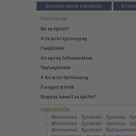
Értesítőt kérek a kiadóról
Értesít
TARTALOM
Mi az épület?
A fa mint építőanyag
Faépületek
Az agyag felhasználása
Téglaépületek
A kő mint építőanyag
Faragott kövek
Hogyan készül az épület?
Favázasépületek
TÉMAKÖRÖK
A tető alátámasztása
Művészetek
>
Építészet
>
Épületek
>
Ép
Művészetek
>
Építészet
>
Épületek
>
Eg
A tetőfedés
Művészetek
>
Építészet
>
Építészettört
Változatos tetőformák