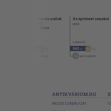
 alkotások
Rozsdamentes acélok
Az építészet remekei
oltalma
építőipari
2000
felhasználása
1967
2.440 Ft
1.890 Ft
1.220
940
50
50
,-Ft
,-Ft
6
14
pont kapható
pont kapható
ANTIKVÁRIUM.HU
S
AKCIÓS SZABÁLYZAT
R