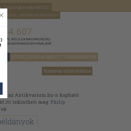
k: Régiségkereskedés.hu
A kosaram
HÍRLEVÉL
BELÉPÉS/REGISZTRÁCIÓ
MÉG
0
5000
Ft
144.607
)
ÁNNYAL NYÚJTJUK MAGYARORSZÁG
t
GYOBB ANTIKVÁR KÖNYV-KÍNÁLATÁT
YOK
KÖTELEZŐ ÉS AJÁNLOTT OLVASMÁNYOK
Vissza az előző oldalra
nek az Antikvarium.hu-n kapható
át itt tekintheti meg:
Philip
vek
példányok