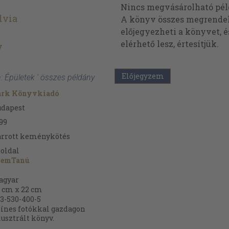
Nincs megvásárolható pé
lvia
A könyv összes megrendelh
előjegyezheti a könyvet, 
elérhető lesz, értesítjük.
y
Előjegyzem
n: Épületek ' összes példány
ark Könyvkiadó
udapest
99
arrott keménykötés
oldal
zemTanú
agyar
 cm x 22 cm
3-530-400-5
ínes fotókkal gazdagon
lusztrált könyv.