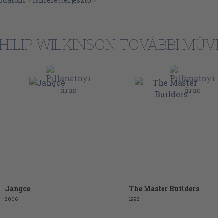
irodalom
>
Ismeretterjesztő
>
30
32
HILIP WILKINSON TOVÁBBI MŰV
34
36
38
40
42
44
46
48
50
52
Jangce
The Master Builders
56
2006
1992
58