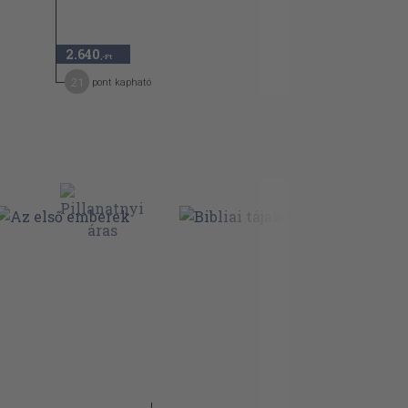
2.640
,-Ft
21
pont kapható