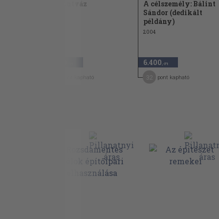
A csontváz
A célszemély: Bálint
Sándor (dedikált
1995
példány)
2004
2.940
6.400
,-Ft
,-Ft
15
32
pont kapható
pont kapható