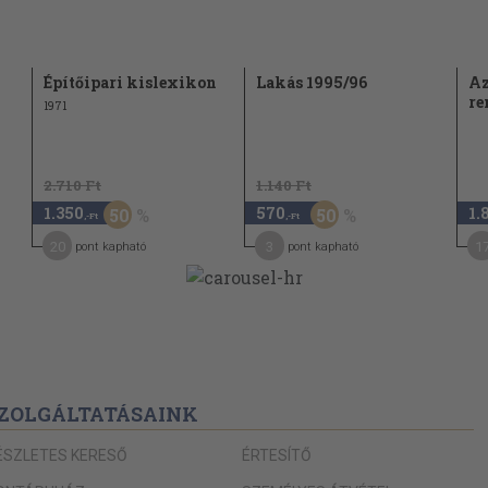
Építőipari kislexikon
Lakás 1995/96
Az
r
1971
2.710 Ft
1.140 Ft
1.350
570
1.
50
50
,-Ft
,-Ft
20
3
1
pont kapható
pont kapható
ZOLGÁLTATÁSAINK
ÉSZLETES KERESŐ
ÉRTESÍTŐ