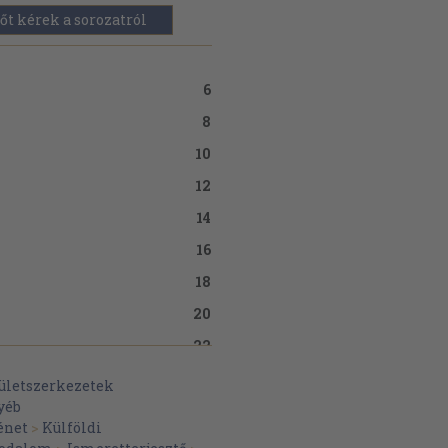
őt kérek a sorozatról
6
8
10
12
14
16
18
20
22
24
ületszerkezetek
yéb
26
énet
>
Külföldi
28