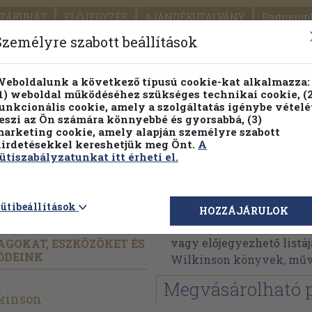
TÁRUHÁZ
ELŐJEGYZÉS
AJÁNDÉKUTALVÁNY
Partnerün
SZÁLLÍTÁS
SEGÍTSÉG
Személyre szabott beállítások
1.
Részletes kereső
Témaköri fa
eboldalunk a következő típusú cookie-kat alkalmazza:
1) weboldal működéséhez szükséges technikai cookie, (2
KIADV
unkcionális cookie, amely a szolgáltatás igénybe vételé
LEGNA
eszi az Ön számára könnyebbé és gyorsabbá, (3)
arketing cookie, amely alapján személyre szabott
PILLANATNYI ÁRAINK
FENNTARTHATÓ OLVASMÁN
irdetésekkel kereshetjük meg Önt.
A
ütiszabályzatunkat itt érheti el.
Philip Wilkinson
ütibeállítások
HOZZÁJÁRULOK
Philip Wilkinson művei
vagy előjegyezhető listáj
AGOKAT, ESZKÖZÖKET ÉS
ŐDEINK
Wilkinson könyvek, mű
Megvásárolható 
lkinson