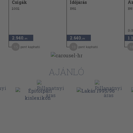
Csigák
Időjárás
Az
2002
1992
199
2.
2.940
2.640
1.
,-Ft
,-Ft
15
13
1
pont kapható
pont kapható
AJÁNLÓ