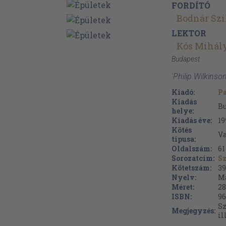
FORDÍTÓ
Bodnár Szi
LEKTOR
Kós Mihál
Budapest
'Philip Wilkinso
Kiadó:
P
Kiadás
B
helye:
Kiadás éve:
19
Kötés
V
típusa:
Oldalszám:
61
Sorozatcím:
S
Kötetszám:
39
Nyelv:
M
Méret:
28
ISBN:
96
Sz
Megjegyzés:
il