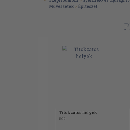
Szépirodalom
>
Gyermek- és ifjúsági 
Művészetek
>
Építészet
Nád- és szalmatetők
Oszlopok és boltívek
P
Boltozatok
Égbe törő tornyok
Lépcsőszerkezetek
Kandallók és kémények
Fal- és padlócsempék
A padló
Ajtók, kapuk és kapunyílások
Ablakok
Színes üvegablakok
Díszes záróformák
Titokzatos helyek
1990
Erkélyek
Díszítőelemek