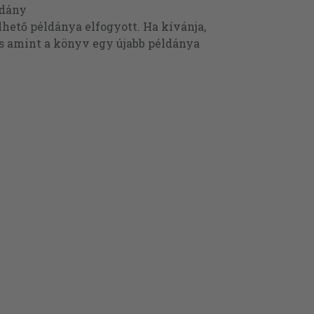
ldány
ető példánya elfogyott. Ha kívánja,
és amint a könyv egy újabb példánya