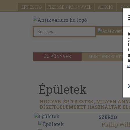
ÉRTESÍTŐ
FIZESSEN
KÖNYVVEL!
AUKCIÓ
PON
W
(
f
t
m
ÚJ KÖNYVEK
MOST ÉRKEZETT
h
s
Épületek
S
HOGYAN ÉPÍTKEZTEK, MILYEN ANY
DÍSZÍTŐELEMEKET HASZNÁLTAK EL
SZERZŐ
Philip Wi