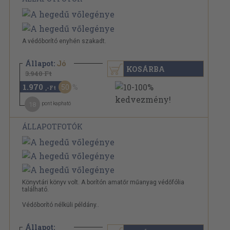
A védőborító enyhén szakadt.
Állapot:
Jó
KOSÁRBA
3.940 Ft
1.970
50
,-Ft
18
pont kapható
ÁLLAPOTFOTÓK
Könyvtári könyv volt. A borítón amatőr műanyag védőfólia
található.
Védőborító nélküli példány..
Állapot: