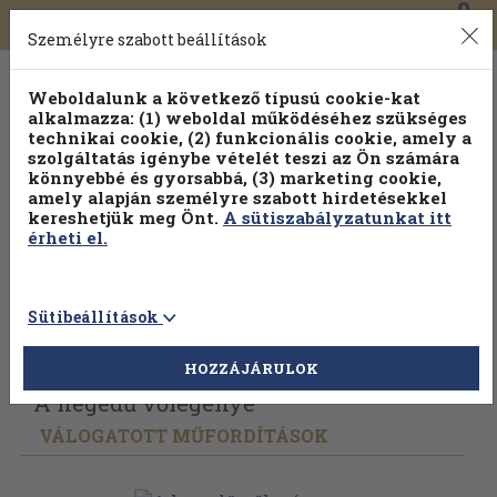
0
Toggle
Főmenü
Könyveink
navigation
Személyre szabott beállítások
Weboldalunk a következő típusú cookie-kat
alkalmazza: (1) weboldal működéséhez szükséges
technikai cookie, (2) funkcionális cookie, amely a
szolgáltatás igénybe vételét teszi az Ön számára
könnyebbé és gyorsabbá, (3) marketing cookie,
Válogasson több mint 1.000.000 kiadványunk közül
10-
amely alapján személyre szabott hirdetésekkel
100% kedvezménnyel!
kereshetjük meg Önt.
A sütiszabályzatunkat itt
érheti el.
Sütibeállítások
Vissza az előző oldalra
Válasszon példányt
HOZZÁJÁRULOK
A hegedű vőlegénye
VÁLOGATOTT MŰFORDÍTÁSOK