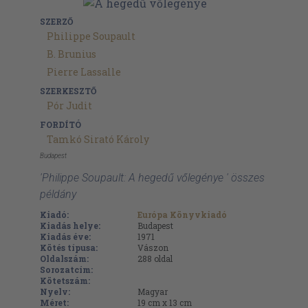
SZERZŐ
Philippe Soupault
B. Brunius
Pierre Lassalle
SZERKESZTŐ
Pór Judit
FORDÍTÓ
Tamkó Sirató Károly
Budapest
'Philippe Soupault: A hegedű vőlegénye ' összes
példány
Kiadó:
Európa Könyvkiadó
Kiadás helye:
Budapest
Kiadás éve:
1971
Kötés típusa:
Vászon
Oldalszám:
288
oldal
Sorozatcím:
Kötetszám:
Nyelv:
Magyar
Méret:
19 cm x 13 cm