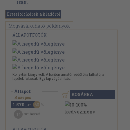
ISBN:
Értesítőt kérek a kiadóról
Megvásárolható példányok
ÁLLAPOTFOTÓK
Könyvtári könyv volt. A borítón amatőr védőfólia látható, a
lapélek foltosak. Egy lap vágáshibás.
Állapot:
KOSÁRBA
3.940 Ft
Közepes
1.570
60
,-Ft
14
pont kapható
ÁLLAPOTFOTÓK