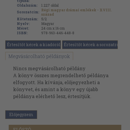
típusa:
Oldalszám:
1.227
oldal
Régi magyar drámai emlékek - XVIII.
Sorozatcím:
század
Kötetszám:
5/2
Nyelv:
Magyar
Méret:
24 cm x 16 cm
ISBN:
978-963-446-448-8
Értesítőt kérek a kiadóról
Értesítőt kérek a sorozatról
Megvásárolható példányok
Nincs megvásárolható példány
A könyv összes megrendelhető példánya
elfogyott. Ha kívánja, előjegyezheti a
könyvet, és amint a könyv egy újabb
példánya elérhető lesz, értesítjük.
Előjegyzem
ELŐSZÓ