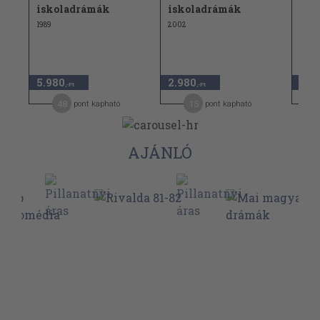
2.
iskoladrámák
iskoladrámák
isk
1989
2002
1989
5.980
2.980
12.
,-Ft
,-Ft
48
15
pont kapható
pont kapható
AJÁNLÓ