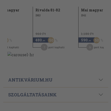
zép magyar
Rivalda 81-82
Mai magyar dr
dia
1983
1961
Ft
960 Ft
1.180 Ft
480
590
50
50
50
,-Ft
,-Ft
5
7
9
pont kapható
pont kapható
pont kapható
ANTIKVÁRIUM.HU
SZOLGÁLTATÁSAINK