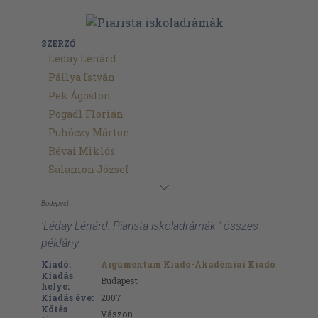
SZERZŐ
Léday Lénárd
Pállya István
Pek Ágoston
Pogadl Flórián
Puhóczy Márton
Révai Miklós
Salamon József
Budapest
'Léday Lénárd: Piarista iskoladrámák ' összes
példány
Kiadó:
Argumentum Kiadó-Akadémiai Kiadó
Kiadás
Budapest
helye:
Kiadás éve:
2007
Kötés
Vászon