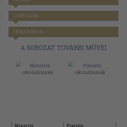
TARTALOM
TÉMAKÖRÖK
A SOROZAT TOVÁBBI MŰVEI
Minorita
Piarista
Pro