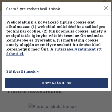
0
Toggle
Főmenü
Könyveink
navigation
Személyre szabott beállítások
Weboldalunk a következő típusú cookie-kat
alkalmazza: (1) weboldal működéséhez szükséges
technikai cookie, (2) funkcionális cookie, amely a
szolgáltatás igénybe vételét teszi az Ön számára
könnyebbé és gyorsabbá, (3) marketing cookie,
Válogasson több mint 30 000 kötet közül
amely alapján személyre szabott hirdetésekkel
Hobbi témakörökben
20% kedvezménnyel!
kereshetjük meg Önt.
A sütiszabályzatunkat itt
érheti el.
Sütibeállítások
Vissza az előző oldalra
Válasszon példányt
HOZZÁJÁRULOK
Piarista iskoladrámák