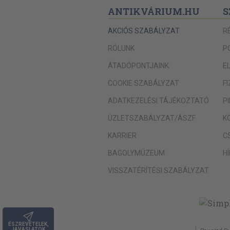
ANTIKVÁRIUM.HU
S
AKCIÓS SZABÁLYZAT
R
RÓLUNK
P
ÁTADÓPONTJAINK
E
COOKIE SZABÁLYZAT
F
ADATKEZELÉSI TÁJÉKOZTATÓ
P
ÜZLETSZABÁLYZAT/ÁSZF
K
KARRIER
C
BAGOLYMÚZEUM
H
VISSZATÉRÍTÉSI SZABÁLYZAT
ÉSZREVÉTELEK,
JAVASLATOK