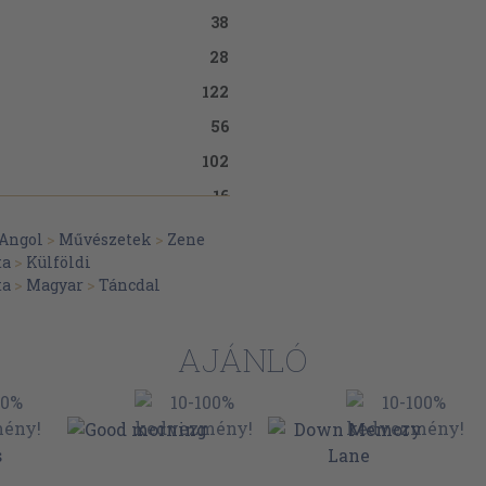
38
28
122
56
102
16
94
Angol
>
Művészetek
>
Zene
ta
>
Külföldi
52
ta
>
Magyar
>
Táncdal
34
68
AJÁNLÓ
24
8
126
41