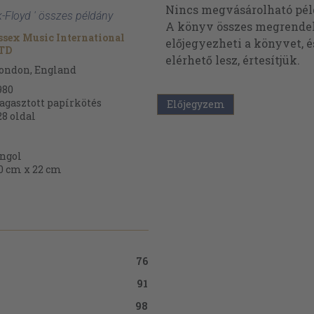
Nincs megvásárolható pé
k-Floyd ' összes példány
A könyv összes megrendelh
ssex Music International
előjegyezheti a könyvet, 
TD
elérhető lesz, értesítjük.
ondon, England
980
agasztott papírkötés
Előjegyzem
28
oldal
ngol
0 cm x 22 cm
76
91
98