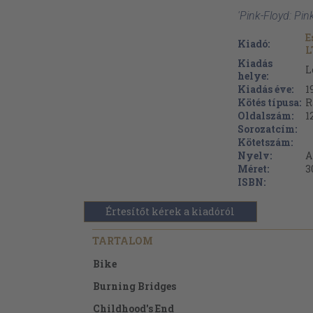
'Pink-Floyd: Pin
E
Kiadó:
L
Kiadás
L
helye:
Kiadás éve:
1
Kötés típusa:
R
Oldalszám:
1
Sorozatcím:
Kötetszám:
Nyelv:
A
Méret:
3
ISBN:
Értesítőt kérek a kiadóról
TARTALOM
Bike
Burning Bridges
Childhood's End