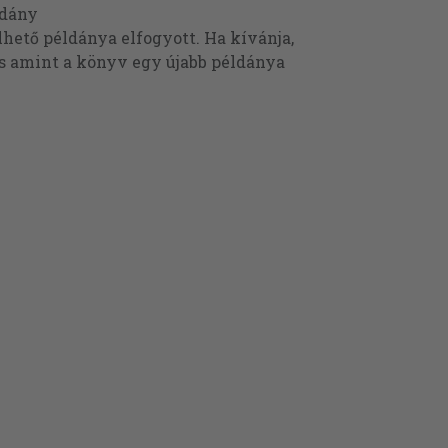
ldány
ető példánya elfogyott. Ha kívánja,
és amint a könyv egy újabb példánya