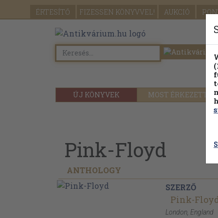
ÉRTESÍTŐ
FIZESSEN
KÖNYVVEL!
AUKCIÓ
PON
W
(
f
t
m
ÚJ KÖNYVEK
MOST ÉRKEZETT
h
s
Pink-Floyd
S
ANTHOLOGY
SZERZŐ
Pink-Floy
London, England