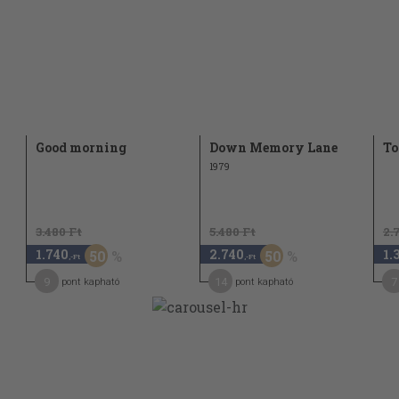
71
81
31
87
12
Good morning
Down Memory Lane
To
6
1979
19
110
3.480 Ft
5.480 Ft
2.
60
1.740
2.740
1.
50
50
,-Ft
,-Ft
119
9
14
7
pont kapható
pont kapható
114