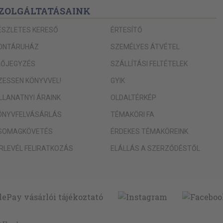
ZOLGÁLTATÁSAINK
ÉSZLETES KERESŐ
ÉRTESÍTŐ
ONTÁRUHÁZ
SZEMÉLYES ÁTVÉTEL
LŐJEGYZÉS
SZÁLLÍTÁSI FELTÉTELEK
IZESSEN KÖNYVVEL!
GYIK
ILLANATNYI ÁRAINK
OLDALTÉRKÉP
ÖNYVFELVÁSÁRLÁS
TÉMAKÖRI FA
SOMAGKÖVETÉS
ÉRDEKES TÉMAKÖREINK
ÍRLEVÉL FELIRATKOZÁS
ELÁLLÁS A SZERZŐDÉSTŐL