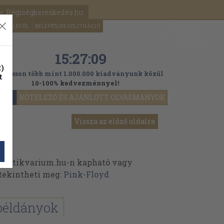
k: Régiségkereskedés.hu
A kosaram
HÍRLEVÉL
BELÉPÉS/REGISZTRÁCIÓ
MÉG
0
5000
Ft
15:27:09
)
ogasson több mint 1.000.000 kiadványunk közül
t
10-100% kedvezménnyel!
YOK
KÖTELEZŐ ÉS AJÁNLOTT OLVASMÁNYOK
Vissza az előző oldalra
 Antikvarium.hu-n kapható vagy
t tekintheti meg:
Pink-Floyd
példányok