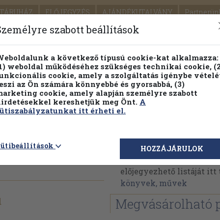
TÁRUHÁZ
ELŐJEGYZÉS
AJÁNDÉKUTALVÁNY
Partnerün
SZÁLLÍTÁS
SEGÍTSÉG
Személyre szabott beállítások
Részletes kereső
Témaköri fa
eboldalunk a következő típusú cookie-kat alkalmazza:
1) weboldal működéséhez szükséges technikai cookie, (2
Vál
unkcionális cookie, amely a szolgáltatás igénybe vételé
eszi az Ön számára könnyebbé és gyorsabbá, (3)
arketing cookie, amely alapján személyre szabott
PILLANATNYI ÁRAINK
FENNTARTHATÓ OLVASMÁN
irdetésekkel kereshetjük meg Önt.
A
ütiszabályzatunkat itt érheti el.
Pink-Floyd
ütibeállítások
HOZZÁJÁRULOK
Pink-Floyd műveinek az
előjegyezhető listáját it
könyvek, művek
d
Megvásárolható 