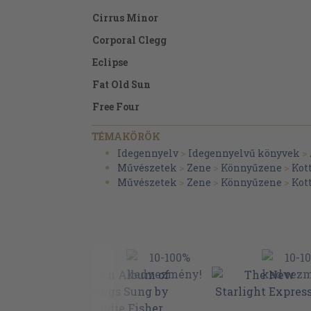
Cirrus Minor
Corporal Clegg
Eclipse
Fat Old Sun
Free Four
The Gnome
TÉMAKÖRÖK
The Gold It's In The....
Idegennyelv
>
Idegennyelvű könyvek
>
Művészetek
>
Zene
>
Könnyűzene
>
Kot
Grantchester Meadows If
Művészetek
>
Zene
>
Könnyűzene
>
Kot
Jug Band Blues
Julia Dream
Let There Be More Light
Matilda Mother
Money
The Nile Song