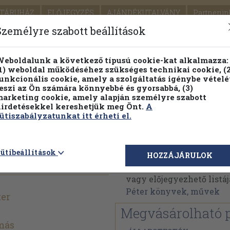
TÁRUHÁZ
ELŐJEGYZÉS
AJÁNDÉKUTALVÁNY
Partnerün
SZÁLLÍTÁS
SEGÍTSÉG
Személyre szabott beállítások
Részletes kereső
Témaköri fa
eboldalunk a következő típusú cookie-kat alkalmazza:
1) weboldal működéséhez szükséges technikai cookie, (2
Vál
unkcionális cookie, amely a szolgáltatás igénybe vételé
eszi az Ön számára könnyebbé és gyorsabbá, (3)
arketing cookie, amely alapján személyre szabott
PILLANATNYI ÁRAINK
FENNTARTHATÓ OLVASMÁN
irdetésekkel kereshetjük meg Önt.
A
ütiszabályzatunkat itt érheti el.
a tüköre
Pogány Péter
ütibeállítások
HOZZÁJÁRULOK
Pogány Péter műveinek 
vagy előjegyezhető listáj
Péter könyvek, művek
ter
Megvásárolható 
más