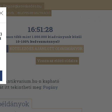
k: Régiségkereskedés.hu
A kosaram
HÍRLEVÉL
BELÉPÉS/REGISZTRÁCIÓ
MÉG
0
5000
Ft
16:51:27
)
ogasson több mint 1.000.000 kiadványunk közül
t
10-100% kedvezménnyel!
YOK
KÖTELEZŐ ÉS AJÁNLOTT OLVASMÁNYOK
Vissza az előző oldalra
az Antikvarium.hu-n kapható
át itt tekintheti meg:
Pogány
példányok