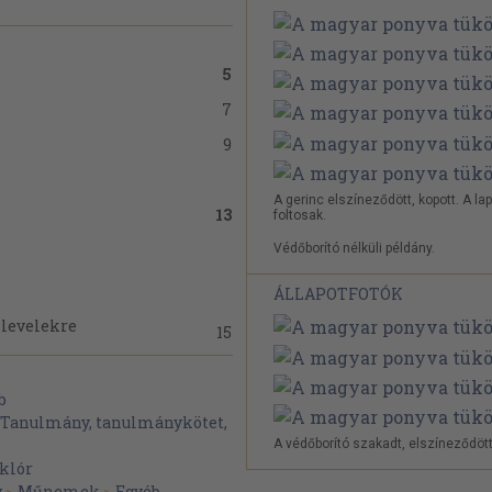
5
7
9
A gerinc elszíneződött, kopott. A la
13
foltosak.
Védőborító nélküli példány.
ÁLLAPOTFOTÓK
 levelekre
15
b
ások,
Tanulmány, tanulmánykötet,
A védőborító szakadt, elszíneződött
klór
31
y
>
Műnemek
>
Egyéb,