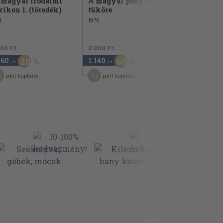
 magyar irodalmi
A magyar ponyva
xikon 1. (töredék)
tüköre
4
1978
960 Ft
2.860 Ft
160
1.140
20
60
,-Ft
,-Ft
5
17
pont kapható
pont kapható