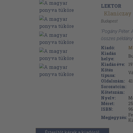
LEKTOR
Klaniczay 
Budapest
'Pogány Péter: 
összes példány
Kiadó:
M
Kiadás
B
helye:
Kiadás éve:
19
Kötés
V
típusa:
Oldalszám:
41
Sorozatcím:
Kötetszám:
Nyelv:
M
Méret:
25
ISBN:
96
Fe
Megjegyzés:
Ki
Értesítőt kérek a kiadóról