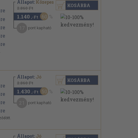
Állapot:
Közepes
KOSÁRBA
2.860 Ft
1.140
60
,-Ft
17
pont kapható
.
Állapot:
Jó
KOSÁRBA
2.860 Ft
1.430
50
,-Ft
21
pont kapható
ződött.
Állapot:
Jó