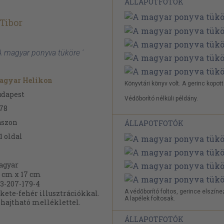
ÁLLAPOTFOTÓK
Tibor
A magyar ponyva tüköre '
agyar Helikon
Könyvtári könyv volt. A gerinc kopott
udapest
Védőborító nélküli példány.
78
ászon
ÁLLAPOTFOTÓK
1
oldal
agyar
 cm x 17 cm
3-207-179-4
A védőborító foltos, gerince elszíne
kete-fehér illusztrációkkal.
A lapélek foltosak.
hajtható melléklettel.
ÁLLAPOTFOTÓK