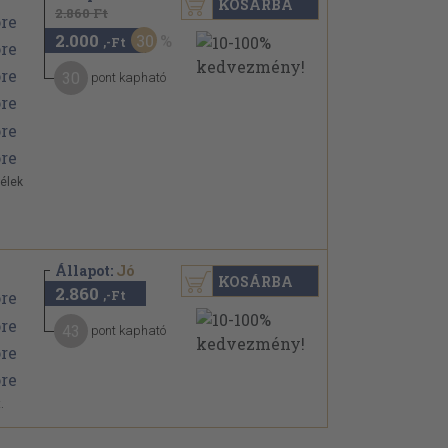
KOSÁRBA
2.860 Ft
2.000
30
,-Ft
30
pont kapható
pélek
Állapot:
Jó
KOSÁRBA
2.860
,-Ft
43
pont kapható
.