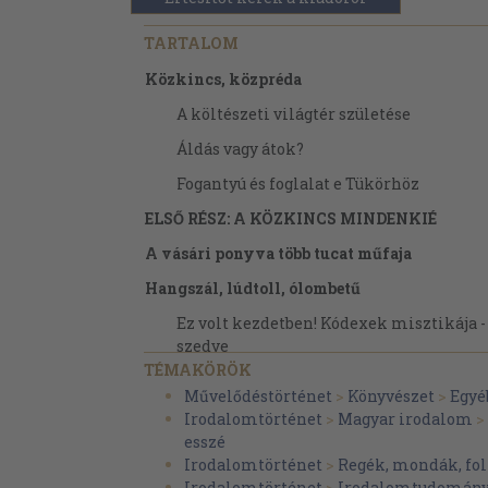
TARTALOM
Közkincs, közpréda
A költészeti világtér születése
Áldás vagy átok?
Fogantyú és foglalat e Tükörhöz
ELSŐ RÉSZ: A KÖZKINCS MINDENKIÉ
A vásári ponyva több tucat műfaja
Hangszál, lúdtoll, ólombetű
Ez volt kezdetben! Kódexek misztikája -
szedve
TÉMAKÖRÖK
Egy a szükséges! (Drámai fejezet)
Művelődéstörténet
>
Könyvészet
>
Egyé
A társadalmi igazság bujdosása (Moralit
Irodalomtörténet
>
Magyar irodalom
>
mesterségdicséretek)
esszé
Irodalomtörténet
>
Regék, mondák, fol
Epika, vagyis a cselekvés költészete
Irodalomtörténet
>
Irodalomtudomán