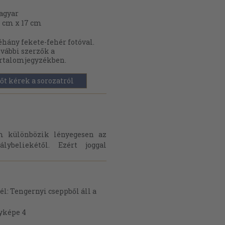
agyar
 cm x 17 cm
hány fekete-fehér fotóval.
vábbi szerzők a
rtalomjegyzékben.
őt kérek a sorozatról
m különbözik lényegesen az
lybeliekétől. Ezért joggal
Tengernyi cseppből áll a
yképe 4