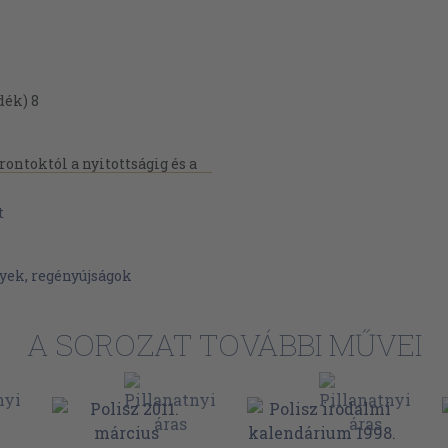
dék) 8
ontoktól a nyitottságig és a
től napjainkig) 11
t
anos Gábor fordításai) 30
rienne fordításai) 37
yek, regényújságok
nél 40
A SOROZAT TOVÁBBI MŰVEI
e fordításai) 43