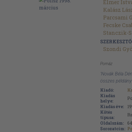
Elmer Istv
Kalász Lás
Parcsami 
Fecske Csa
Stanczik-S
SZERKESZTŐ
Szondi Gy
Pomáz
'Novák Béla Dén
összes példány
Kiadó:
Kr
Kiadás
P
helye:
Kiadás éve:
19
Kötés
Ra
típusa:
Oldalszám:
6
Sorozatcím:
Po