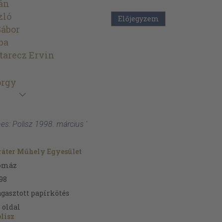
án
zló
Előjegyzem
Gábor
ba
tarecz Ervin
örgy
es: Polisz 1998. március '
áter Műhely Egyesület
omáz
98
gasztott papírkötés
4
oldal
lisz