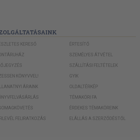
ZOLGÁLTATÁSAINK
ÉSZLETES KERESŐ
ÉRTESÍTŐ
ONTÁRUHÁZ
SZEMÉLYES ÁTVÉTEL
LŐJEGYZÉS
SZÁLLÍTÁSI FELTÉTELEK
IZESSEN KÖNYVVEL!
GYIK
ILLANATNYI ÁRAINK
OLDALTÉRKÉP
ÖNYVFELVÁSÁRLÁS
TÉMAKÖRI FA
SOMAGKÖVETÉS
ÉRDEKES TÉMAKÖREINK
ÍRLEVÉL FELIRATKOZÁS
ELÁLLÁS A SZERZŐDÉSTŐL