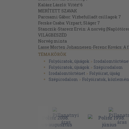
Kalász László: Vitéz! 6
MERÍTETT SZAVAK
Parcsami Gábor: Vízbefulladt csillagok 7
Fecske Csaba: Vízpart; Sláger 7
Stanczik-Starecz Ervin: A norvég (Naplótöre
VILÁGBESZÉD
Norvég minta
Lasse Morten Johannesen-Ferenc Kovács: A fr
sokféleségig (A norvég próza az ötvenes évek
TÉMAKÖRÖK
Ingvar Ambjornsen: A bika 28
Folyóiratok, újságok
>
Irodalomtörténe
Kjell ASkilden: Thesszaloniki kutyák (Szapp
Folyóiratok, újságok
>
Szépirodalom
Oystein Lonn: A kártyás férfi 33
Irodalomtörténet
>
Folyóirat, újság
Anne Birkefeldt Regde: Most jön (Szöllősi Ad
Szépirodalom
>
Folyóiratok, közlemén
Olav H. Hauge: T'ao Cs'ien 40
Astrid Hjartenaes Andersen: Reggel a tenger
Hans Bortli: Hirtelenül 41
Odd Abrahamsen: Történés 41
Peter R. Holm: Hattyúk 42
Ase-Marie Nesse: Kalüpszó 42
Jan Erik Vold: (a történet egy...) 43
Paal-Helge Haugen: Nem mindig (Sulyok Vinc