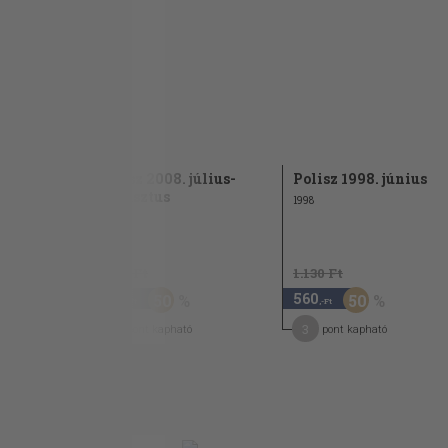
Jon Fosse: Névadás (Kovács Ferenc fordítása)
TÉMATÁR
HÓLABDA: Lackfi János, Papp Márió 58
TÉKA: Szitányi György: Egy ártatlan Krúdy-m
VERSLES Csontos János: Petőfi a fjordokon 6
PRÓZAPOROND: Toót H. Zsolt: Elviselni az el
ORSZÁGJÁRÁS: Nyíregyháza
Polisz 2008. július-
Polisz 1998. június
augusztus
1998
2008
1.130 Ft
1.130 Ft
560
560
50
50
,-Ft
,-Ft
3
3
pont kapható
pont kapható