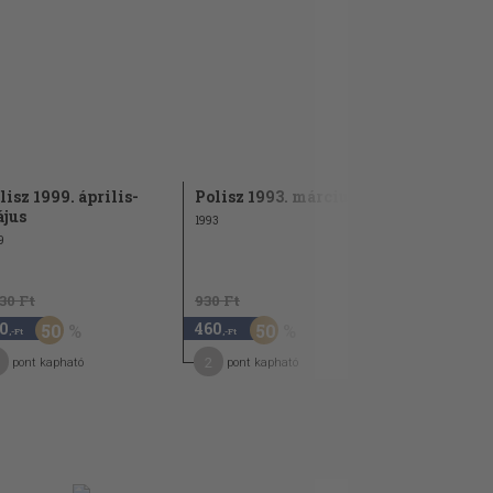
lisz 1999. április-
Polisz 1993. március
jus
1993
9
130 Ft
930 Ft
0
460
50
50
,-Ft
,-Ft
2
pont kapható
pont kapható