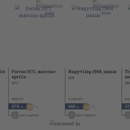
lis
Forrás 1971. március-
Nagyvilág 1969. január
Ti
április
sz
1969
1971
199
950 Ft
1.150 Ft
94
470
460
37
50
60
,-Ft
,-Ft
2
2
2
pont kapható
pont kapható