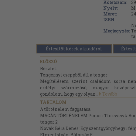
Kötetszám:
39
Nyelv:
M
Méret:
24
ISBN:
Né
Megjegyzés:
To
ta
Értesítőt kérek a kiadóról
Értesít
ELŐSZÓ
Részlet:
Tengernyi cseppből áll a tenger
Megítélésem szerint családom sorsa ne
erdélyi származású, magyar középosztá
gondolom, hogy egy olyan...
Tovább
TARTALOM
A történelem faggatása
MAGÁNTÖRTÉNELEM Ponori Threwewk Aurél: 
tenger 2
Novák Béla Dénes: Egy szentgyörgyhegyi fén
Elmer István: Bátorság 5