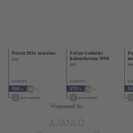
 44
ese 59
2
viselhetetlent 63
Polisz 2011. március
Polisz irodalmi
Po
kalendárium 1998.
má
2011
1997
199
1.130 Ft
1.140 Ft
1.
560
570
56
50
50
,-Ft
,-Ft
3
3
3
pont kapható
pont kapható
AJÁNLÓ