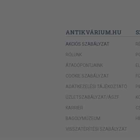
ANTIKVÁRIUM.HU
S
AKCIÓS SZABÁLYZAT
R
RÓLUNK
P
ÁTADÓPONTJAINK
E
COOKIE SZABÁLYZAT
F
ADATKEZELÉSI TÁJÉKOZTATÓ
P
ÜZLETSZABÁLYZAT/ÁSZF
K
KARRIER
C
BAGOLYMÚZEUM
H
VISSZATÉRÍTÉSI SZABÁLYZAT