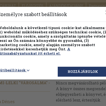
TÁRUHÁZ
ELŐJEGYZÉS
AJÁNDÉKUTALVÁNY
Partnerün
SZÁLLÍTÁS
SEGÍTSÉG
Személyre szabott beállítások
1.
Részletes kereső
Témaköri fa
eboldalunk a következő típusú cookie-kat alkalmazza:
1) weboldal működéséhez szükséges technikai cookie, (2
KIADV
unkcionális cookie, amely a szolgáltatás igénybe vételé
LEGNA
eszi az Ön számára könnyebbé és gyorsabbá, (3)
arketing cookie, amely alapján személyre szabott
PILLANATNYI ÁRAINK
FENNTARTHATÓ OLVASMÁN
irdetésekkel kereshetjük meg Önt.
A
ütiszabályzatunkat itt érheti el.
cius
ütibeállítások
Megvásárolható 
HOZZÁJÁRULOK
MI-LELKI "VÁROSÁLMA" -
Nincs megvásárolható pé
A könyv összes megrendelh
előjegyezheti a könyvet, 
elérhető lesz, értesítjük.
a Dénes