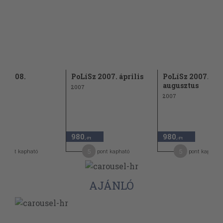
z 2008.
PoLíSz 2007. április
PoLíSz 2007. júl
mber
augusztus
2007
2007
980
980
,-Ft
,-Ft
5
5
pont kapható
pont kapható
pont kapható
AJÁNLÓ