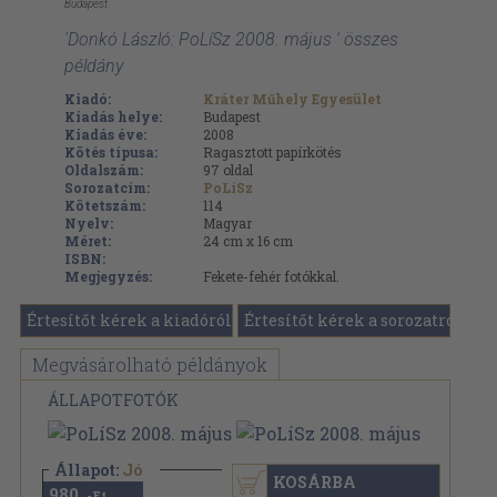
Budapest
'Donkó László: PoLíSz 2008. május ' összes
példány
Kiadó:
Kráter Műhely Egyesület
Kiadás helye:
Budapest
Kiadás éve:
2008
Kötés típusa:
Ragasztott papírkötés
Oldalszám:
97
oldal
Sorozatcím:
PoLíSz
Kötetszám:
114
Nyelv:
Magyar
Méret:
24 cm x 16 cm
ISBN:
Megjegyzés:
Fekete-fehér fotókkal.
Értesítőt kérek a kiadóról
Értesítőt kérek a sorozatról
Megvásárolható példányok
ÁLLAPOTFOTÓK
Állapot:
Jó
KOSÁRBA
980
,-Ft