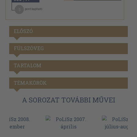
5
pont kapható
ELŐSZÓ
FÜLSZÖVEG
TARTALOM
TÉMAKÖRÖK
A SOROZAT TOVÁBBI MŰVEI