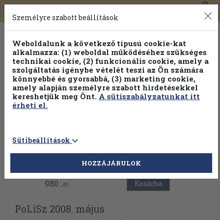
0
Toggle
Főmenü
Könyveink
navigation
Személyre szabott beállítások
Weboldalunk a következő típusú cookie-kat
alkalmazza: (1) weboldal működéséhez szükséges
technikai cookie, (2) funkcionális cookie, amely a
szolgáltatás igénybe vételét teszi az Ön számára
könnyebbé és gyorsabbá, (3) marketing cookie,
amely alapján személyre szabott hirdetésekkel
kereshetjük meg Önt.
A sütiszabályzatunkat itt
érheti el.
Sütibeállítások
Vissza az előző oldalra
HOZZÁJÁRULOK
980
Kosárba
,-Ft
PoLíSz 2008. május