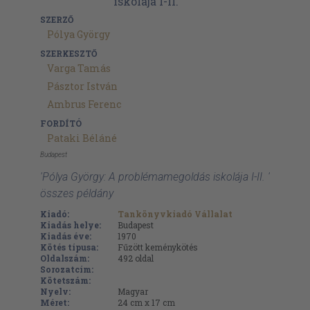
SZERZŐ
Pólya György
SZERKESZTŐ
Varga Tamás
Pásztor István
Ambrus Ferenc
FORDÍTÓ
Pataki Béláné
Budapest
'Pólya György: A problémamegoldás iskolája I-II. '
összes példány
Kiadó:
Tankönyvkiadó Vállalat
Kiadás helye:
Budapest
Kiadás éve:
1970
Kötés típusa:
Fűzött keménykötés
Oldalszám:
492
oldal
Sorozatcím:
Kötetszám:
Nyelv:
Magyar
Méret:
24 cm x 17 cm