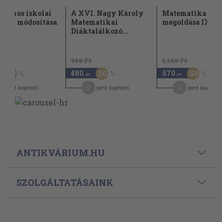
talános iskolai
A XVI. Nagy Károly
Matematika lev
rvek módosítása
Matematikai
megoldása IX-XI
Diáktalálkozó...
t
960 Ft
1.140 Ft
480
570
50
50
50
,-Ft
,-Ft
2
3
pont kapható
pont kapható
pont kapható
ANTIKVÁRIUM.HU
SZOLGÁLTATÁSAINK