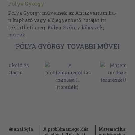
Pólya György
Pólya György műveinek az Antikvarium.hu-
n kapható vagy előjegyezhető listáját itt
tekintheti meg:
Pólya György könyvek,
művek
PÓLYA GYÖRGY TOVÁBBI MŰVEI
ció és analógia
A problémamegoldás
Matematikai
iskolája I. (töredék)
módszerek a