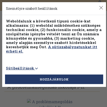
0
Toggle
Főmenü
Könyveink
navigation
Személyre szabott beállítások
Weboldalunk a következő típusú cookie-kat
alkalmazza: (1) weboldal működéséhez szükséges
technikai cookie, (2) funkcionális cookie, amely a
szolgáltatás igénybe vételét teszi az Ön számára
könnyebbé és gyorsabbá, (3) marketing cookie,
amely alapján személyre szabott hirdetésekkel
kereshetjük meg Önt.
A sütiszabályzatunkat itt
érheti el.
Sütibeállítások
Vissza az előző oldalra
Válasszon példányt
HOZZÁJÁRULOK
A problémamegoldás iskolája I-II.