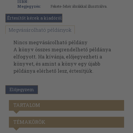
ISBN:
Megjegyzés:
Fekete-fehér ábrákkal illusztrálva.
Értesítőt kérek a kiadóról
Megvásárolható példányok
Nincs megvásárolható példány
A könyv összes megrendelhető példánya
elfogyott. Ha kívánja, előjegyezheti a
könyvet, és amint a könyv egy újabb
példánya elérhető lesz, értesítjük.
Előjegyzem
TARTALOM
TÉMAKÖRÖK