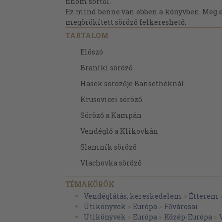
finom sörtől.
Ez mind benne van ebben a könyvben. Meg e
megörökített söröző felkereshető.
TARTALOM
Előszó
Braníki söröző
Hasek sörözője Bansethéknál
Krusovicei söröző
Söröző a Kampán
Vendéglő a Klikovkán
Slamník söröző
Vlachovka söröző
Pilzeni söröző
TÉMAKÖRÖK
Raabe Diele
Vendéglátás, kereskedelem
>
Étterem
Útikönyvek
>
Európa
>
Fővárosai
Smíchovi sörpince
Útikönyvek
>
Európa
>
Közép-Európa
>