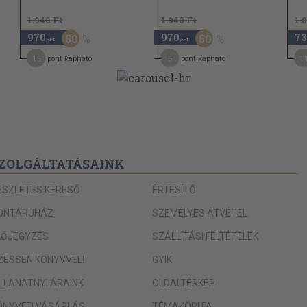
82
1.940 Ft
1.940 Ft
1.
85
970
970
73
50
50
,-Ft
,-Ft
88
15
5
1
pont kapható
pont kapható
91
94
97
100
103
ZOLGÁLTATÁSAINK
106
ÉSZLETES KERESŐ
ÉRTESÍTŐ
109
ONTÁRUHÁZ
SZEMÉLYES ÁTVÉTEL
112
LŐJEGYZÉS
SZÁLLÍTÁSI FELTÉTELEK
116
IZESSEN KÖNYVVEL!
GYIK
120
ILLANATNYI ÁRAINK
OLDALTÉRKÉP
ÖNYVFELVÁSÁRLÁS
TÉMAKÖRI FA