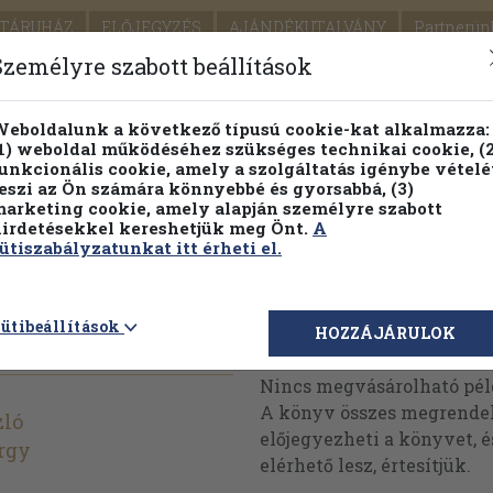
TÁRUHÁZ
ELŐJEGYZÉS
AJÁNDÉKUTALVÁNY
Partnerün
SZÁLLÍTÁS
SEGÍTSÉG
Személyre szabott beállítások
1.
Részletes kereső
Témaköri fa
eboldalunk a következő típusú cookie-kat alkalmazza:
1) weboldal működéséhez szükséges technikai cookie, (2
KIADV
unkcionális cookie, amely a szolgáltatás igénybe vételé
LEGNA
eszi az Ön számára könnyebbé és gyorsabbá, (3)
arketing cookie, amely alapján személyre szabott
PILLANATNYI ÁRAINK
FENNTARTHATÓ OLVASMÁN
irdetésekkel kereshetjük meg Önt.
A
ütiszabályzatunkat itt érheti el.
z
ütibeállítások
Megvásárolható 
HOZZÁJÁRULOK
Nincs megvásárolható pé
A könyv összes megrendelh
zló
előjegyezheti a könyvet, 
rgy
elérhető lesz, értesítjük.