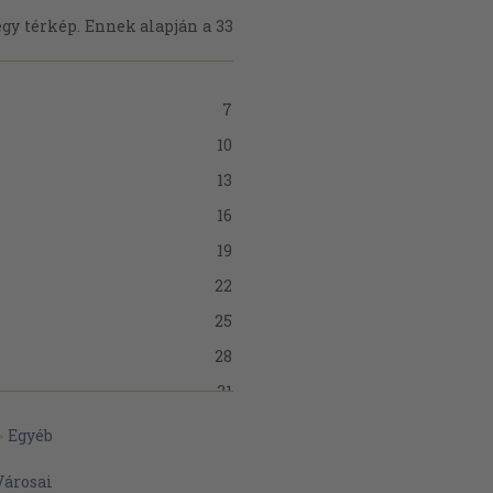
gy térkép. Ennek alapján a 33
7
10
13
16
19
22
25
28
31
34
>
Egyéb
37
Városai