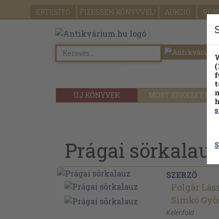
ÉRTESÍTŐ
FIZESSEN
KÖNYVVEL!
AUKCIÓ
PON
W
(
f
t
m
ÚJ KÖNYVEK
MOST ÉRKEZETT
h
s
Prágai sörkalau
S
SZERZŐ
Polgár Lás
Simkó Gyö
Kelenföld