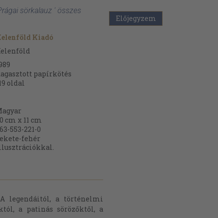
Prágai sörkalauz ' összes
Előjegyzem
elenföld Kiadó
elenföld
989
agasztott papírkötés
19
oldal
agyar
0 cm x 11 cm
63-553-221-0
ekete-fehér
llusztrációkkal.
A legendáitól, a történelmi
któl, a patinás sörözőktől, a