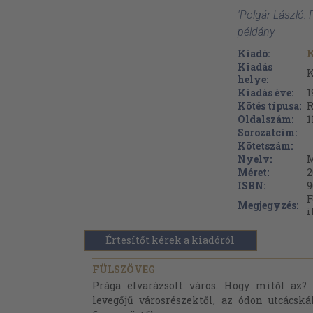
'Polgár László: 
példány
Kiadó:
K
Kiadás
K
helye:
Kiadás éve:
1
Kötés típusa:
R
Oldalszám:
1
Sorozatcím:
Kötetszám:
Nyelv:
M
Méret:
2
ISBN:
9
F
Megjegyzés:
i
Értesítőt kérek a kiadóról
FÜLSZÖVEG
Prága elvarázsolt város. Hogy mitől az? 
levegőjű városrészektől, az ódon utcácská