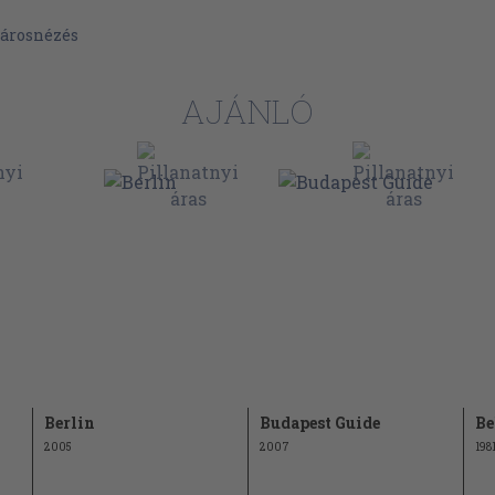
40
árosnézés
43
46
AJÁNLÓ
49
52
55
58
61
64
67
70
73
Berlin
Budapest Guide
Be
76
2005
2007
198
79