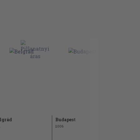
lgrád
Budapest
Bécs
1
2006