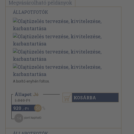
Megvásárolható példányok
ÁLLAPOTFOTÓK
A borító enyhén foltos.
Állapot:
Jó
KOSÁRBA
1.840 Ft
920
50
,-Ft
14
pont kapható
ÁLLAPOTFOTÓK