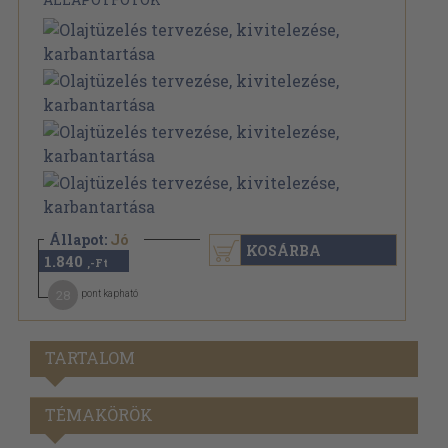
Állapot:
Jó
KOSÁRBA
1.840
,-Ft
28
pont kapható
TARTALOM
TÉMAKÖRÖK