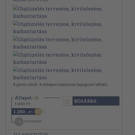
A gerinc sérült. A előlapon tulajdonosi bejegyzés látható.
Állapot:
Jó
KOSÁRBA
1.840 Ft
1.280
30
,-Ft
19
pont kapható
ÁLLAPOTFOTÓK