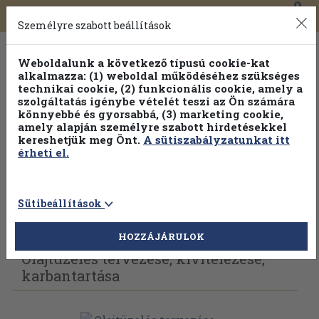
0
Toggle
Főmenü
Könyveink
navigation
Személyre szabott beállítások
Weboldalunk a következő típusú cookie-kat
alkalmazza: (1) weboldal működéséhez szükséges
technikai cookie, (2) funkcionális cookie, amely a
szolgáltatás igénybe vételét teszi az Ön számára
könnyebbé és gyorsabbá, (3) marketing cookie,
amely alapján személyre szabott hirdetésekkel
kereshetjük meg Önt.
A sütiszabályzatunkat itt
érheti el.
Sütibeállítások
Vissza az előző oldalra
Válasszon példányt
HOZZÁJÁRULOK
Olajtüzelés tervezése, kivitelezése,
karbantartása