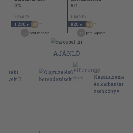
1972
1974
1.840 Ft
1.840 Ft
1.280
920
30
50
,-Ft
,-Ft
12
14
pont kapható
pont kapható
AJÁNLÓ