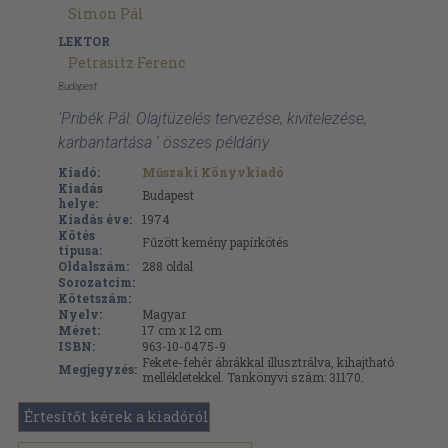
Simon Pál
LEKTOR
Petrasitz Ferenc
Budapest
'Pribék Pál: Olajtüzelés tervezése, kivitelezése,
karbantartása ' összes példány
Kiadó:
Műszaki Könyvkiadó
Kiadás
Budapest
helye:
Kiadás éve:
1974
Kötés
Fűzött kemény papírkötés
típusa:
Oldalszám:
288
oldal
Sorozatcím:
Kötetszám:
Nyelv:
Magyar
Méret:
17 cm x 12 cm
ISBN:
963-10-0475-9
Fekete-fehér ábrákkal illusztrálva, kihajtható
Megjegyzés:
mellékletekkel. Tankönyvi szám: 31170.
Értesítőt kérek a kiadóról