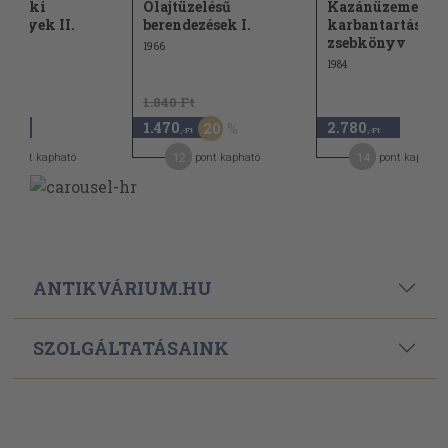
zetéki
Olajtüzelésű
Kazánüzemelteté
lvények II.
berendezések I.
karbantartási
zsebkönyv
1966
1984
1.840 Ft
1.470
2.780
20
,-Ft
,-Ft
,-Ft
5
12
14
pont kapható
pont kapható
pont kapható
ANTIKVÁRIUM.HU
SZOLGÁLTATÁSAINK