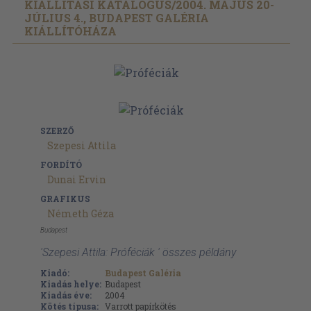
KIÁLLÍTÁSI KATALÓGUS/
2004. MÁJUS 20-
JÚLIUS 4., BUDAPEST GALÉRIA
KIÁLLÍTÓHÁZA
SZERZŐ
Szepesi Attila
FORDÍTÓ
Dunai Ervin
GRAFIKUS
Németh Géza
Budapest
'Szepesi Attila: Próféciák ' összes példány
Kiadó:
Budapest Galéria
Kiadás helye:
Budapest
Kiadás éve:
2004
Kötés típusa:
Varrott papírkötés