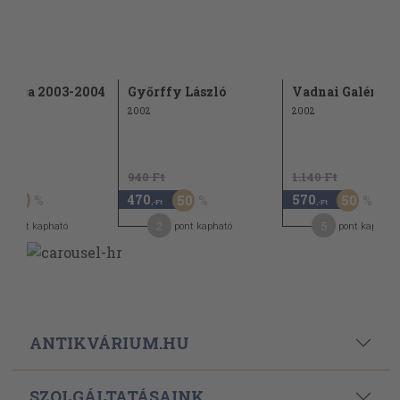
avica 2003-2004
Győrffy László
Vadnai Galéria 
2002
2002
Ft
940 Ft
1.140 Ft
470
570
50
50
50
,-Ft
,-Ft
2
5
pont kapható
pont kapható
pont kapható
ANTIKVÁRIUM.HU
SZOLGÁLTATÁSAINK