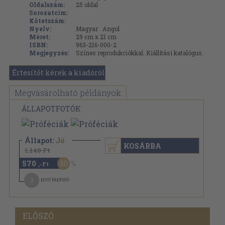
Oldalszám:
25
oldal
Sorozatcím:
Kötetszám:
Nyelv:
Magyar
Angol
Méret:
29 cm x 21 cm
ISBN:
963-216-000-2
Megjegyzés:
Színes reprodukciókkal. Kiállítási katalógus.
Értesítőt kérek a kiadóról
Megvásárolható példányok
ÁLLAPOTFOTÓK
Állapot:
Jó
KOSÁRBA
1.140 Ft
570
50
,-Ft
3
pont kapható
ELŐSZÓ