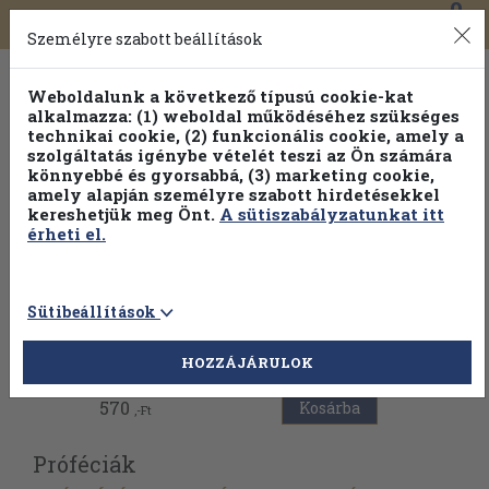
0
Toggle
Főmenü
Könyveink
navigation
Személyre szabott beállítások
Weboldalunk a következő típusú cookie-kat
alkalmazza: (1) weboldal működéséhez szükséges
technikai cookie, (2) funkcionális cookie, amely a
szolgáltatás igénybe vételét teszi az Ön számára
könnyebbé és gyorsabbá, (3) marketing cookie,
amely alapján személyre szabott hirdetésekkel
kereshetjük meg Önt.
A sütiszabályzatunkat itt
érheti el.
Sütibeállítások
Vissza az előző oldalra
HOZZÁJÁRULOK
570
Kosárba
,-Ft
Próféciák