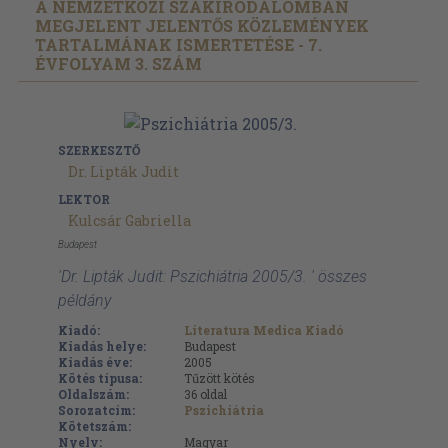
A NEMZETKÖZI SZAKIRODALOMBAN
MEGJELENT JELENTŐS KÖZLEMÉNYEK
TARTALMÁNAK ISMERTETÉSE - 7.
ÉVFOLYAM 3. SZÁM
SZERKESZTŐ
Dr. Lipták Judit
LEKTOR
Kulcsár Gabriella
Budapest
'Dr. Lipták Judit: Pszichiátria 2005/3. ' összes
példány
Kiadó:
Literatura Medica Kiadó
Kiadás helye:
Budapest
Kiadás éve:
2005
Kötés típusa:
Tűzött kötés
Oldalszám:
36
oldal
Sorozatcím:
Pszichiátria
Kötetszám:
Nyelv:
Magyar