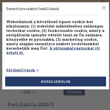
0
Toggle
Főmenü
Könyveink
navigation
Személyre szabott beállítások
Weboldalunk a következő típusú cookie-kat
alkalmazza: (1) weboldal működéséhez szükséges
technikai cookie, (2) funkcionális cookie, amely a
szolgáltatás igénybe vételét teszi az Ön számára
könnyebbé és gyorsabbá, (3) marketing cookie,
amely alapján személyre szabott hirdetésekkel
kereshetjük meg Önt.
A sütiszabályzatunkat itt
érheti el.
Sütibeállítások
Vissza az előző oldalra
HOZZÁJÁRULOK
1.340
Kosárba
,-Ft
Pszichiátria 2005/
3.