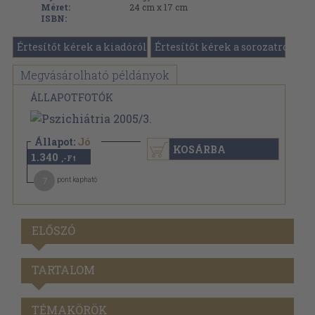
Méret:
24 cm x 17 cm
ISBN:
Értesítőt kérek a kiadóról
Értesítőt kérek a sorozatról
Megvásárolható példányok
ÁLLAPOTFOTÓK
Állapot:
Jó
KOSÁRBA
1.340
,-Ft
7
pont kapható
ELŐSZÓ
TARTALOM
TÉMAKÖRÖK