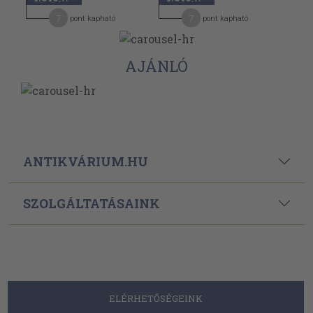
7
7
pont kapható
pont kapható
AJÁNLÓ
ANTIKVÁRIUM.HU
SZOLGÁLTATÁSAINK
ELÉRHETŐSÉGEINK