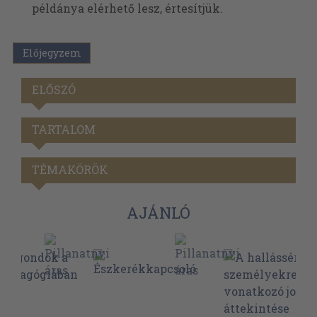
példánya elérhető lesz, értesítjük.
Előjegyzem
ELŐSZÓ
TARTALOM
TÉMAKÖRÖK
AJÁNLÓ