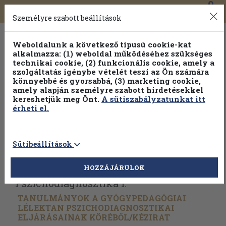
0
Toggle
Főmenü
Könyveink
navigation
Személyre szabott beállítások
Weboldalunk a következő típusú cookie-kat
alkalmazza: (1) weboldal működéséhez szükséges
technikai cookie, (2) funkcionális cookie, amely a
szolgáltatás igénybe vételét teszi az Ön számára
könnyebbé és gyorsabbá, (3) marketing cookie,
amely alapján személyre szabott hirdetésekkel
kereshetjük meg Önt.
A sütiszabályzatunkat itt
érheti el.
Sütibeállítások
Vissza az előző oldalra
Válasszon példányt
HOZZÁJÁRULOK
Pszichodiagnosztika I.
TANULMÁNYOK A GYÓGYPEDAGÓGIAI
LÉLEKTAN PSZICHODIAGNOSZTIKAI
ELJÁRÁSAINAK KÖRÉBŐL/
KÉZIRAT