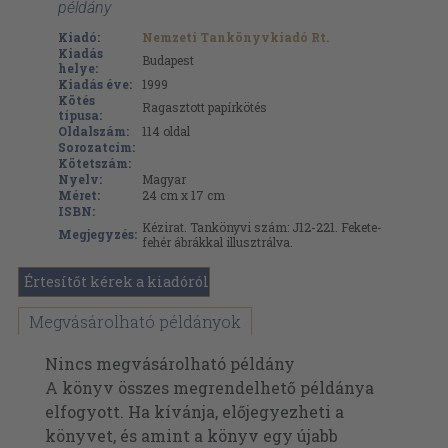
példány
Kiadó:
Nemzeti Tankönyvkiadó Rt.
Kiadás
Budapest
helye:
Kiadás éve:
1999
Kötés
Ragasztott papírkötés
típusa:
Oldalszám:
114
oldal
Sorozatcím:
Kötetszám:
Nyelv:
Magyar
Méret:
24 cm x 17 cm
ISBN:
Kézirat. Tankönyvi szám: J12-221. Fekete-
Megjegyzés:
fehér ábrákkal illusztrálva.
Értesítőt kérek a kiadóról
Megvásárolható példányok
Nincs megvásárolható példány
A könyv összes megrendelhető példánya
elfogyott. Ha kívánja, előjegyezheti a
könyvet, és amint a könyv egy újabb