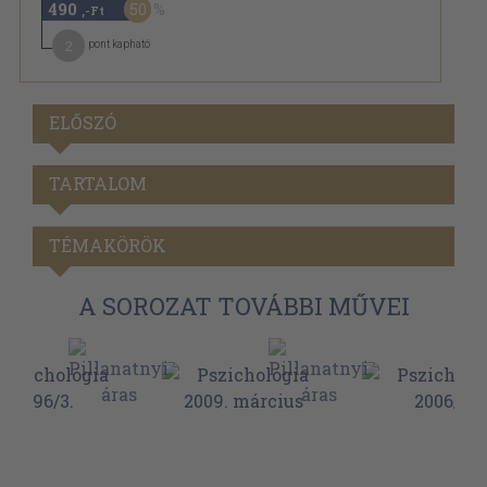
490
50
,-Ft
2
pont kapható
ELŐSZÓ
TARTALOM
TÉMAKÖRÖK
A SOROZAT TOVÁBBI MŰVEI