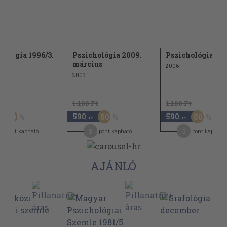
hológia 1996/3.
Pszichológia 2009.
Pszichológia 200
március
2006
2009
Ft
1.180 Ft
1.180 Ft
590
590
50
50
50
,-Ft
,-Ft
3
5
pont kapható
pont kapható
pont kapható
AJÁNLÓ