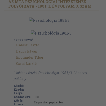
AZ MTA PSZICHOLÓGIAI INTÉZETÉNEK
FOLYÓIRATA - 1981. 1. ÉVFOLYAM 3. SZÁM
SZERKESZTŐ
Halász László
Dancs István
Englander Tibor
Garai László
'Halász László: Pszichológia 1981/3. ' összes
példány
Kiadó:
Kiadás
helye:
Kiadás éve:
1981
Kötés
Ragasztott papírkötés
típusa: