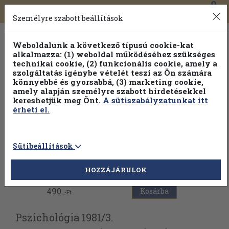
0
Toggle
Főmenü
Könyveink
navigation
Személyre szabott beállítások
Weboldalunk a következő típusú cookie-kat
alkalmazza: (1) weboldal működéséhez szükséges
technikai cookie, (2) funkcionális cookie, amely a
szolgáltatás igénybe vételét teszi az Ön számára
könnyebbé és gyorsabbá, (3) marketing cookie,
Válogasson több mint 30 000 kötet közül
amely alapján személyre szabott hirdetésekkel
Hobbi témakörökben
20% kedvezménnyel!
kereshetjük meg Önt.
A sütiszabályzatunkat itt
érheti el.
Sütibeállítások
Vissza az előző oldalra
HOZZÁJÁRULOK
490
Kosárba
,-Ft
Pszichológia 1981/
3.