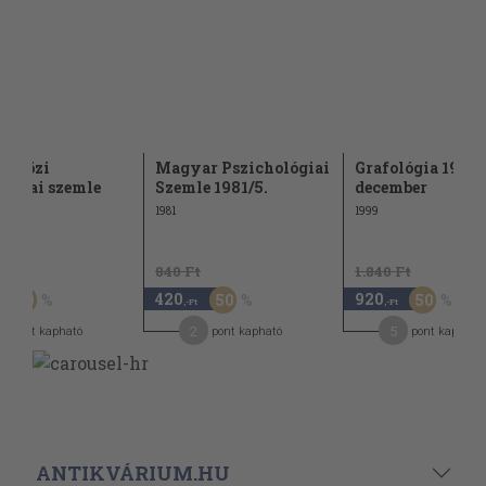
etközi
Magyar Pszichológiai
Grafológia 1999.
lógiai szemle
Szemle 1981/5.
december
1.
1981
1999
t
840 Ft
1.840 Ft
420
920
50
50
50
,-Ft
,-Ft
2
5
pont kapható
pont kapható
pont kapható
ANTIKVÁRIUM.HU