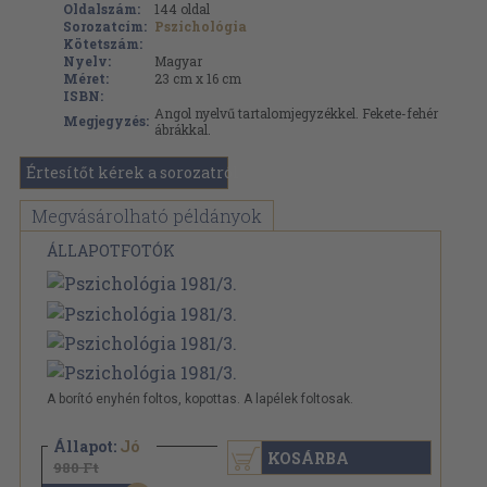
Oldalszám:
144
oldal
Sorozatcím:
Pszichológia
Kötetszám:
Nyelv:
Magyar
Méret:
23 cm x 16 cm
ISBN:
Angol nyelvű tartalomjegyzékkel. Fekete-fehér
Megjegyzés:
ábrákkal.
Értesítőt kérek a sorozatról
Megvásárolható példányok
ÁLLAPOTFOTÓK
A borító enyhén foltos, kopottas. A lapélek foltosak.
Állapot:
Jó
KOSÁRBA
980 Ft