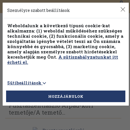
0
Toggle
Főmenü
Könyveink
navigation
Személyre szabott beállítások
Weboldalunk a következő típusú cookie-kat
alkalmazza: (1) weboldal működéséhez szükséges
technikai cookie, (2) funkcionális cookie, amely a
szolgáltatás igénybe vételét teszi az Ön számára
könnyebbé és gyorsabbá, (3) marketing cookie,
Válogasson több mint 30 000 kötet közül
amely alapján személyre szabott hirdetésekkel
Hobbi témakörökben
20% kedvezménnyel!
kereshetjük meg Önt.
A sütiszabályzatunkat itt
érheti el.
Sütibeállítások
Vissza az előző oldalra
Válasszon példányt
HOZZÁJÁRULOK
Pusztaszentlászló Árpád-kori
temetője/
A temető...