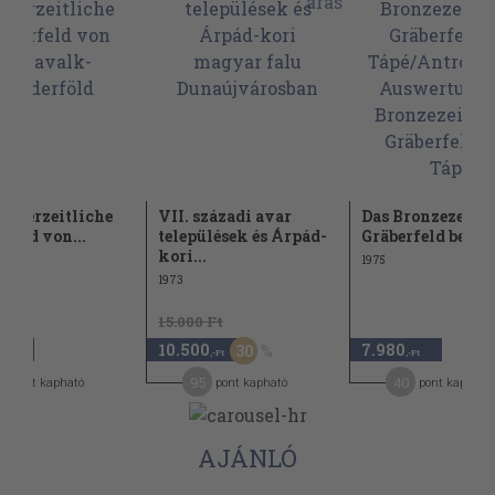
upferzeitliche
VII. századi avar
Das Bronzezeitli
rfeld von...
települések és Árpád-
Gräberfeld bei...
kori...
1975
1973
15.000 Ft
10.500
7.980
30
,-Ft
,-Ft
,-Ft
8
95
40
pont kapható
pont kapható
pont kapható
AJÁNLÓ