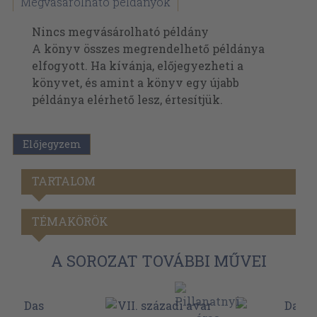
Megvásárolható példányok
Nincs megvásárolható példány
A könyv összes megrendelhető példánya
elfogyott. Ha kívánja, előjegyezheti a
könyvet, és amint a könyv egy újabb
példánya elérhető lesz, értesítjük.
Előjegyzem
TARTALOM
TÉMAKÖRÖK
A SOROZAT TOVÁBBI MŰVEI