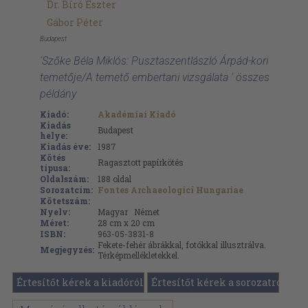
Dr. Bíró Eszter
Gábor Péter
Budapest
'Szőke Béla Miklós: Pusztaszentlászló Árpád-kori
temetője/A temető embertani vizsgálata ' összes
példány
Kiadó:
Akadémiai Kiadó
Kiadás
Budapest
helye:
Kiadás éve:
1987
Kötés
Ragasztott papírkötés
típusa:
Oldalszám:
188
oldal
Sorozatcím:
Fontes Archaeologici Hungariae
Kötetszám:
Nyelv:
Magyar
Német
Méret:
28 cm x 20 cm
ISBN:
963-05-3831-8
Fekete-fehér ábrákkal, fotókkal illusztrálva.
Megjegyzés:
Térképmellékletekkel.
Értesítőt kérek a kiadóról
Értesítőt kérek a sorozatról