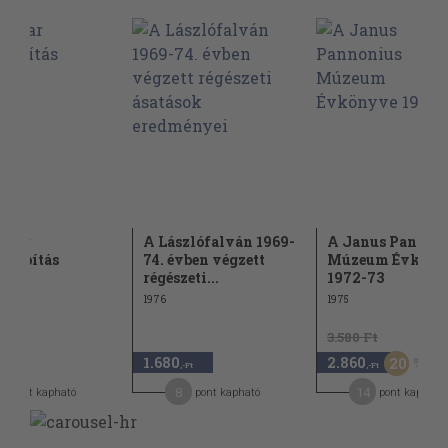
gyar
A Lászlófalván 1969-
A Janus Pannon
alapítás
74. évben végzett
Múzeum Évköny
régészeti...
1972-73
1976
1975
3.580 Ft
1.680
2.860
20
,-Ft
,-Ft
8
14
pont kapható
pont kapható
pont kapható