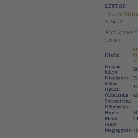
LEKTOR
Turla Mihá
Budapest
'Rácz Sándor: D
példány
EL
Kiadó:
és
N
Kiadás
B
helye:
Kiadás éve:
19
Kötés
Tű
típusa:
Oldalszám:
4
Sorozatcím:
Kötetszám:
Nyelv:
M
Méret:
24
ISBN:
Megjegyzés:
40