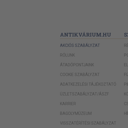
ANTIKVÁRIUM.HU
S
AKCIÓS SZABÁLYZAT
R
RÓLUNK
P
ÁTADÓPONTJAINK
E
COOKIE SZABÁLYZAT
F
ADATKEZELÉSI TÁJÉKOZTATÓ
P
ÜZLETSZABÁLYZAT/ÁSZF
K
KARRIER
C
BAGOLYMÚZEUM
H
VISSZATÉRÍTÉSI SZABÁLYZAT