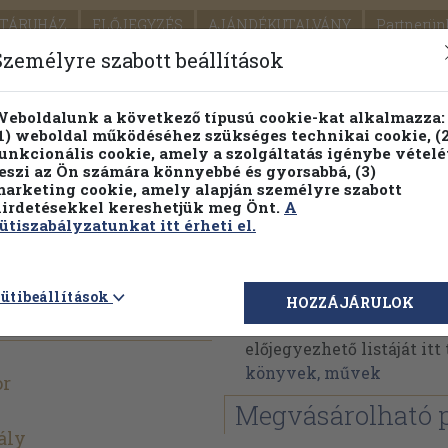
TÁRUHÁZ
ELŐJEGYZÉS
AJÁNDÉKUTALVÁNY
Partnerün
SZÁLLÍTÁS
SEGÍTSÉG
Személyre szabott beállítások
Részletes kereső
Témaköri fa
eboldalunk a következő típusú cookie-kat alkalmazza:
1) weboldal működéséhez szükséges technikai cookie, (2
Vál
unkcionális cookie, amely a szolgáltatás igénybe vételé
eszi az Ön számára könnyebbé és gyorsabbá, (3)
arketing cookie, amely alapján személyre szabott
PILLANATNYI ÁRAINK
FENNTARTHATÓ OLVASMÁN
irdetésekkel kereshetjük meg Önt.
A
ütiszabályzatunkat itt érheti el.
k
Rácz Sándor
ütibeállítások
HOZZÁJÁRULOK
Rácz Sándor műveinek a
előjegyezhető listáját it
könyvek, művek
or
Megvásárolható 
ály