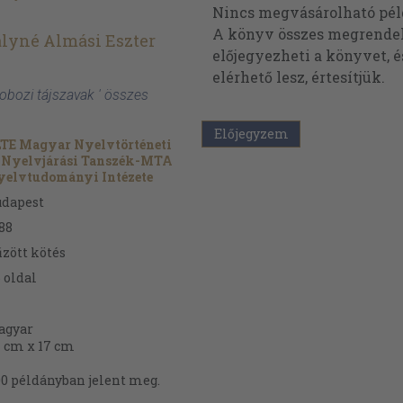
Nincs megvásárolható pé
A könyv összes megrendelh
lyné Almási Eszter
előjegyezheti a könyvet, 
elérhető lesz, értesítjük.
obozi tájszavak ' összes
Előjegyzem
TE Magyar Nyelvtörténeti
 Nyelvjárási Tanszék-MTA
yelvtudományi Intézete
udapest
88
zött kötés
6
oldal
agyar
 cm x 17 cm
0 példányban jelent meg.