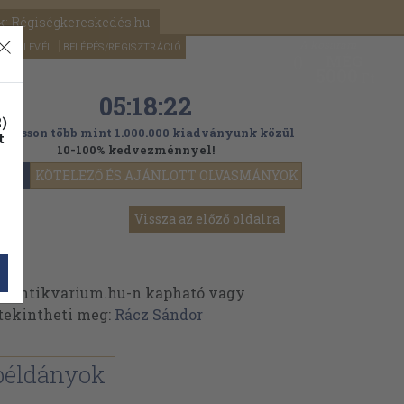
k: Régiségkereskedés.hu
A kosaram
HÍRLEVÉL
BELÉPÉS/REGISZTRÁCIÓ
MÉG
0
5000
Ft
05:18:19
)
ogasson több mint 1.000.000 kiadványunk közül
t
10-100% kedvezménnyel!
YOK
KÖTELEZŐ ÉS AJÁNLOTT OLVASMÁNYOK
Vissza az előző oldalra
z Antikvarium.hu-n kapható vagy
t tekintheti meg:
Rácz Sándor
példányok