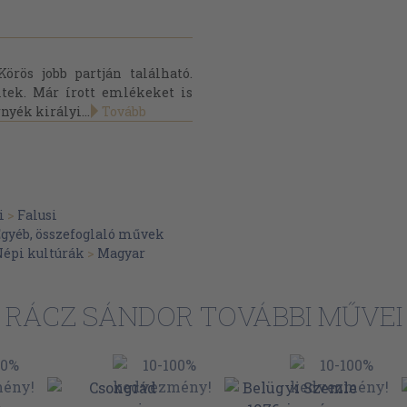
rös jobb partján található.
éltek. Már írott emlékeket is
nyék királyi...
Tovább
i
>
Falusi
gyéb, összefoglaló művek
épi kultúrák
>
Magyar
RÁCZ SÁNDOR TOVÁBBI MŰVEI