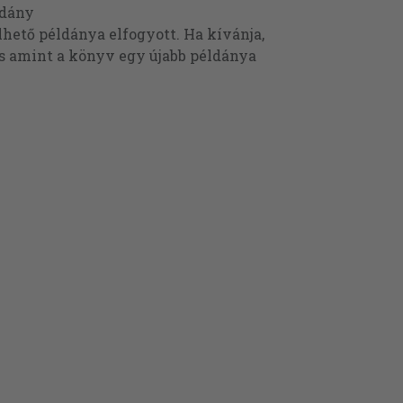
ldány
ető példánya elfogyott. Ha kívánja,
és amint a könyv egy újabb példánya