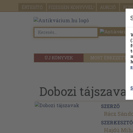
ÉRTESÍTŐ
FIZESSEN
KÖNYVVEL!
AUKCIÓ
PON
W
(
f
t
m
ÚJ KÖNYVEK
MOST ÉRKEZETT
h
s
Dobozi tájszava
S
SZERZŐ
Rácz Sánd
SZERKESZTŐ
Hajdú Mih