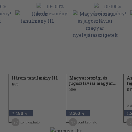
Három tanulmány III.
Magyarországi és
Az
jugoszláviai magyar...
fe
1978
1990
198
2.
7.480
3.360
1.
,-Ft
,-Ft
37
17
6
pont kapható
pont kapható