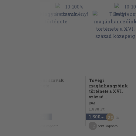
 a
Magyar szavak
Tővégi
története
magánhangzóink
története a XVI.
2001
század...
1964
1.880 Ft
2.380
1.500
20
,-Ft
,-Ft
12
12
pont kapható
pont kapható