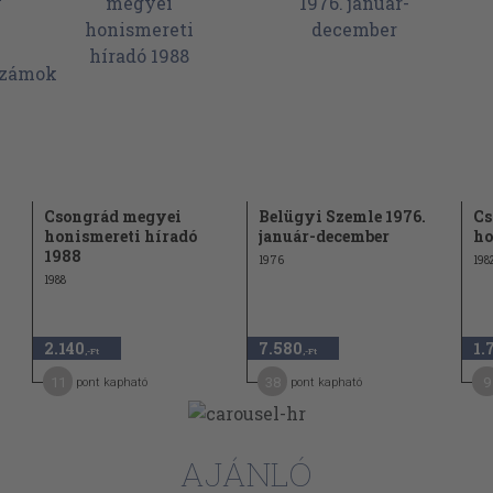
Csongrád megyei
Belügyi Szemle 1976.
Cs
honismereti híradó
január-december
ho
1988
1976
198
1988
2.140
7.580
1.
,-Ft
,-Ft
11
38
9
pont kapható
pont kapható
AJÁNLÓ