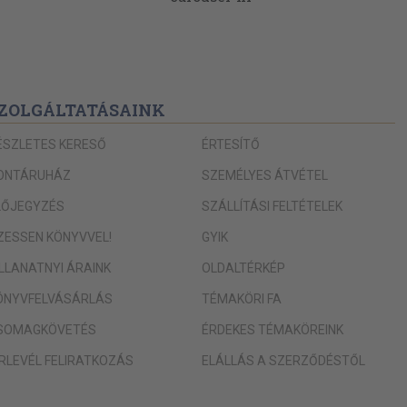
ZOLGÁLTATÁSAINK
ÉSZLETES KERESŐ
ÉRTESÍTŐ
ONTÁRUHÁZ
SZEMÉLYES ÁTVÉTEL
LŐJEGYZÉS
SZÁLLÍTÁSI FELTÉTELEK
IZESSEN KÖNYVVEL!
GYIK
ILLANATNYI ÁRAINK
OLDALTÉRKÉP
ÖNYVFELVÁSÁRLÁS
TÉMAKÖRI FA
SOMAGKÖVETÉS
ÉRDEKES TÉMAKÖREINK
ÍRLEVÉL FELIRATKOZÁS
ELÁLLÁS A SZERZŐDÉSTŐL