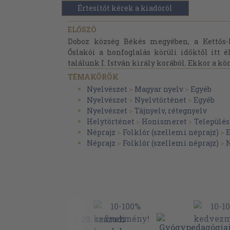
Értesítőt kérek a kiadóról
ELŐSZÓ
Doboz község Békés megyében, a Kettős-Kö
Őslakói a honfoglalás körüli időktől itt 
találunk I. István király korából. Ekkor a kör
TÉMAKÖRÖK
Nyelvészet
>
Magyar nyelv
>
Egyéb
Nyelvészet
>
Nyelvtörténet
>
Egyéb
Nyelvészet
>
Tájnyelv, rétegnyelv
Helytörténet
>
Honismeret
>
Település
Néprajz
>
Folklór (szellemi néprajz)
>
E
Néprajz
>
Folklór (szellemi néprajz)
>
N