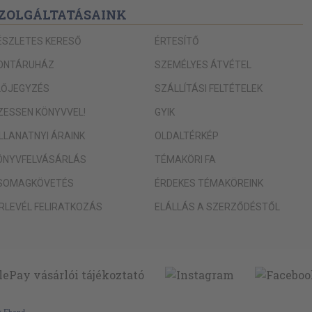
ZOLGÁLTATÁSAINK
ÉSZLETES KERESŐ
ÉRTESÍTŐ
ONTÁRUHÁZ
SZEMÉLYES ÁTVÉTEL
LŐJEGYZÉS
SZÁLLÍTÁSI FELTÉTELEK
IZESSEN KÖNYVVEL!
GYIK
ILLANATNYI ÁRAINK
OLDALTÉRKÉP
ÖNYVFELVÁSÁRLÁS
TÉMAKÖRI FA
SOMAGKÖVETÉS
ÉRDEKES TÉMAKÖREINK
ÍRLEVÉL FELIRATKOZÁS
ELÁLLÁS A SZERZŐDÉSTŐL