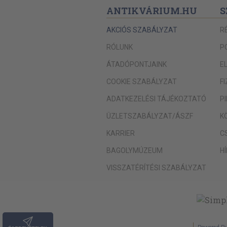
ANTIKVÁRIUM.HU
S
AKCIÓS SZABÁLYZAT
R
RÓLUNK
P
ÁTADÓPONTJAINK
E
COOKIE SZABÁLYZAT
F
ADATKEZELÉSI TÁJÉKOZTATÓ
P
ÜZLETSZABÁLYZAT/ÁSZF
K
KARRIER
C
BAGOLYMÚZEUM
H
VISSZATÉRÍTÉSI SZABÁLYZAT