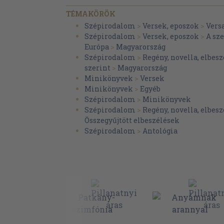
Hidasi Pál: Szépítőszerek
TÉMAKÖRÖK
Karczag Vilmos: A hadbírák előtt
Szépirodalom
>
Versek, eposzok
>
Vers
Szépirodalom
>
Versek, eposzok
>
A sz
Balogh István: Hugomhoz (vers)
Európa
>
Magyarország
Ernyei Frigyes: A vén halász regéje
Szépirodalom
>
Regény, novella, elbesz
szerint
>
Magyarország
Albrecht Á.: Gyöngyök
Minikönyvek
>
Versek
Minikönyvek
>
Egyéb
Szépirodalom
>
Minikönyvek
Szépirodalom
>
Regény, novella, elbesz
Összegyűjtött elbeszélések
Szépirodalom
>
Antológia