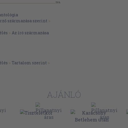
72
97
antológia
erző származása szerint
>
113
121
élés
>
Az író származása
124
élés
>
Tartalom szerint
>
AJÁNLÓ