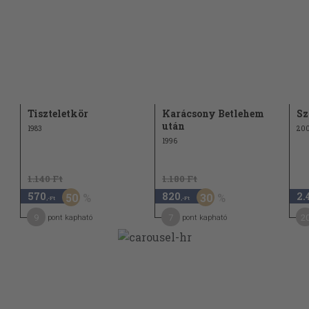
Tiszteletkör
Karácsony Betlehem
Sz
után
1983
20
1996
1.140 Ft
1.180 Ft
570
820
2.
50
30
,-Ft
,-Ft
9
7
2
pont kapható
pont kapható