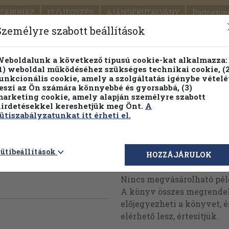
TÁRUHÁZ
ELŐJEGYZÉS
AJÁNDÉKUTALVÁNY
Partnerün
SZÁLLÍTÁS
SEGÍTSÉG
Személyre szabott beállítások
1.
Részletes kereső
Témaköri fa
eboldalunk a következő típusú cookie-kat alkalmazza:
1) weboldal működéséhez szükséges technikai cookie, (2
KIADV
unkcionális cookie, amely a szolgáltatás igénybe vételé
LEGNA
eszi az Ön számára könnyebbé és gyorsabbá, (3)
arketing cookie, amely alapján személyre szabott
PILLANATNYI ÁRAINK
FENNTARTHATÓ OLVASMÁN
irdetésekkel kereshetjük meg Önt.
A
ütiszabályzatunkat itt érheti el.
 könyvtára
ütibeállítások
Megvásárolható 
HOZZÁJÁRULOK
Nincs megvásárolható pé
A könyv összes megrendelh
előjegyezheti a könyvet, 
elérhető lesz, értesítjük.