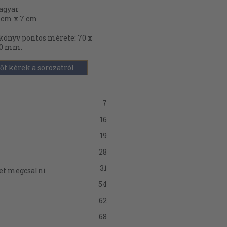
agyar
 cm x 7 cm
könyv pontos mérete: 70 x
00 mm.
őt kérek a sorozatról
7
16
19
28
31
het megcsalni
54
62
68