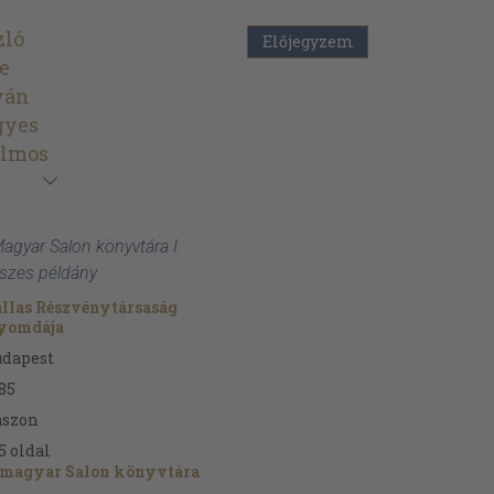
zló
Előjegyzem
e
ván
gyes
ilmos
Magyar Salon könyvtára I.
sszes példány
llas Részvénytársaság
yomdája
udapest
85
ászon
5
oldal
 magyar Salon könyvtára