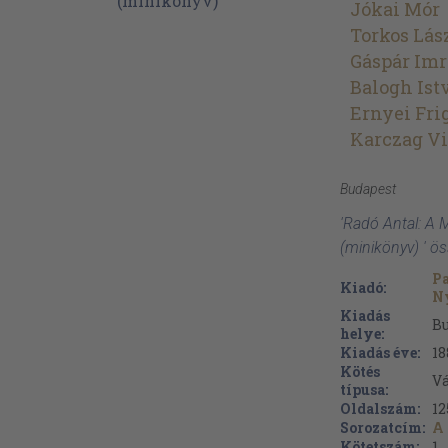
Jókai Mór
Torkos Lás
Gáspár Imr
Balogh Ist
Ernyei Fri
Karczag V
Budapest
'Radó Antal: A 
(minikönyv) ' ö
Pa
Kiadó:
N
Kiadás
B
helye:
Kiadás éve:
18
Kötés
V
típusa:
Oldalszám:
12
Sorozatcím:
A
Kötetszám:
1