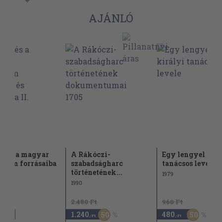
AJÁNLÓ
etés a magyar
A Rákóczi-
Egy lengyel kir
nelem forrásaiba
szabadságharc
tanácsos levele
történetének...
1979
1990
2.480 Ft
960 Ft
1.240
480
50
50
,-Ft
,-Ft
,-Ft