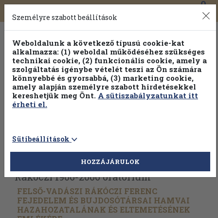
0
Toggle
Főmenü
Könyveink
navigation
Személyre szabott beállítások
Weboldalunk a következő típusú cookie-kat
alkalmazza: (1) weboldal működéséhez szükséges
technikai cookie, (2) funkcionális cookie, amely a
szolgáltatás igénybe vételét teszi az Ön számára
könnyebbé és gyorsabbá, (3) marketing cookie,
amely alapján személyre szabott hirdetésekkel
kereshetjük meg Önt.
A sütiszabályzatunkat itt
érheti el.
Sütibeállítások
Vissza az előző oldalra
Válasszon példányt
HOZZÁJÁRULOK
Rákóczi 1906-2006 oratórium
FELSŐ-VADÁSZI RÁKÓCZI FERENC
FEJEDELEM ÉS BUJDOSÓTÁRSAI HAMVAI
HAZAHOZATALÁNAK ÉS ELTEMETÉSÉNEK