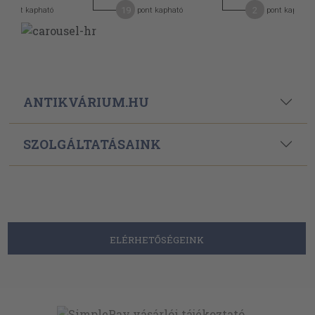
2
19
2
pont kapható
pont kapható
pont kapható
ANTIKVÁRIUM.HU
SZOLGÁLTATÁSAINK
ELÉRHETŐSÉGEINK