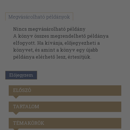
Megvásárolható példányok
Nincs megvásárolható példány
A könyv összes megrendelhető példánya
elfogyott. Ha kívánja, előjegyezheti a
könyvet, és amint a könyv egy újabb
példánya elérhető lesz, értesítjük.
Előjegyzem
ELŐSZÓ
TARTALOM
TÉMAKÖRÖK