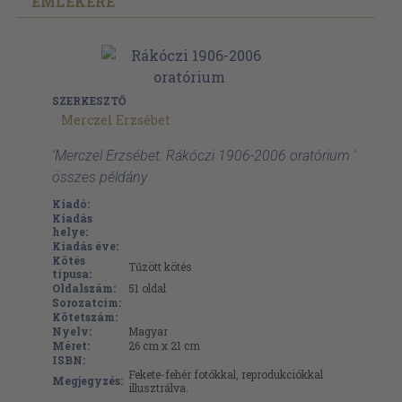
EMLÉKÉRE
SZERKESZTŐ
Merczel Erzsébet
'Merczel Erzsébet: Rákóczi 1906-2006 oratórium '
összes példány
Kiadó:
Kiadás
helye:
Kiadás éve:
Kötés
Tűzött kötés
típusa:
Oldalszám:
51
oldal
Sorozatcím:
Kötetszám:
Nyelv:
Magyar
Méret:
26 cm x 21 cm
ISBN:
Fekete-fehér fotókkal, reprodukciókkal
Megjegyzés:
illusztrálva.