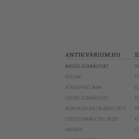
ANTIKVÁRIUM.HU
S
AKCIÓS SZABÁLYZAT
R
RÓLUNK
P
ÁTADÓPONTJAINK
E
COOKIE SZABÁLYZAT
F
ADATKEZELÉSI TÁJÉKOZTATÓ
P
ÜZLETSZABÁLYZAT/ÁSZF
K
KARRIER
C