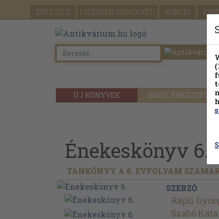
ÉRTESÍTŐ
FIZESSEN
KÖNYVVEL!
AUKCIÓ
PON
W
(
f
t
m
ÚJ KÖNYVEK
MOST ÉRKEZETT
h
s
Énekeskönyv 6.
S
TANKÖNYV A 6. ÉVFOLYAM SZÁMÁ
SZERZŐ
Rápli Györ
Szabó Kata