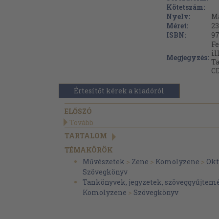
Kötetszám:
Nyelv:
M
Méret:
23
ISBN:
97
Fe
il
Megjegyzés:
Ta
CD
Értesítőt kérek a kiadóról
ELŐSZÓ
Tovább
TARTALOM
TÉMAKÖRÖK
Művészetek
>
Zene
>
Komolyzene
>
Okt
Szövegkönyv
Tankönyvek, jegyzetek, szöveggyűjtem
Komolyzene
>
Szövegkönyv