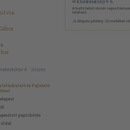
A borító belső részén ragasztásny
zilvia
található.
Jó állapotú példány. CD-melléklet né
 Gábor
ia
ibor
 Énekeskönyv 6. ' összes
tatáskutató és Fejlesztő
tézet
udapest
16
gasztott papírkötés
oldal