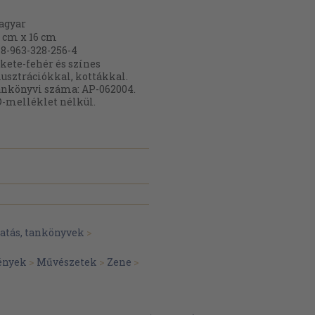
agyar
 cm x 16 cm
8-963-328-256-4
kete-fehér és színes
lusztrációkkal, kottákkal.
nkönyvi száma: AP-062004.
-melléklet nélkül.
atás, tankönyvek
>
ények
>
Művészetek
>
Zene
>