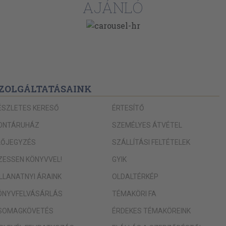
AJÁNLÓ
ZOLGÁLTATÁSAINK
ÉSZLETES KERESŐ
ÉRTESÍTŐ
ONTÁRUHÁZ
SZEMÉLYES ÁTVÉTEL
LŐJEGYZÉS
SZÁLLÍTÁSI FELTÉTELEK
IZESSEN KÖNYVVEL!
GYIK
ILLANATNYI ÁRAINK
OLDALTÉRKÉP
ÖNYVFELVÁSÁRLÁS
TÉMAKÖRI FA
SOMAGKÖVETÉS
ÉRDEKES TÉMAKÖREINK