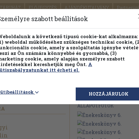
TÁRUHÁZ
ELŐJEGYZÉS
AJÁNDÉKUTALVÁNY
Partnerün
SZÁLLÍTÁS
SEGÍTSÉG
Személyre szabott beállítások
1.
Részletes kereső
Témaköri fa
eboldalunk a következő típusú cookie-kat alkalmazza:
1) weboldal működéséhez szükséges technikai cookie, (2
KIADV
unkcionális cookie, amely a szolgáltatás igénybe vételé
LEGNA
eszi az Ön számára könnyebbé és gyorsabbá, (3)
arketing cookie, amely alapján személyre szabott
PILLANATNYI ÁRAINK
FENNTARTHATÓ OLVASMÁN
irdetésekkel kereshetjük meg Önt.
A
ütiszabályzatunkat itt érheti el.
ütibeállítások
Megvásárolható 
HOZZÁJÁRULOK
ÁLLAPOTFOTÓK
RA
gyi
lin