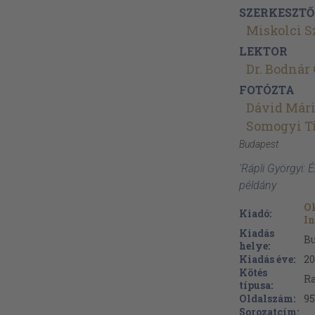
SZERKESZTŐ
Miskolci S
LEKTOR
Dr. Bodnár
FOTÓZTA
Dávid Már
Somogyi T
Budapest
'Rápli Györgyi:
példány
Ok
Kiadó:
In
Kiadás
B
helye:
Kiadás éve:
20
Kötés
Ra
típusa:
Oldalszám:
95
Sorozatcím: