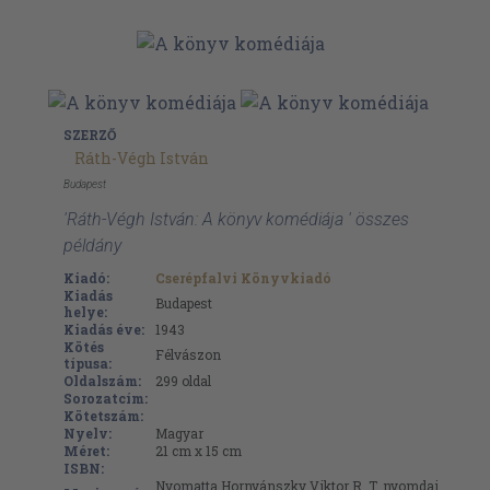
SZERZŐ
Ráth-Végh István
Budapest
'Ráth-Végh István: A könyv komédiája ' összes
példány
Kiadó:
Cserépfalvi Könyvkiadó
Kiadás
Budapest
helye:
Kiadás éve:
1943
Kötés
Félvászon
típusa:
Oldalszám:
299
oldal
Sorozatcím:
Kötetszám:
Nyelv:
Magyar
Méret:
21 cm x 15 cm
ISBN:
Nyomatta Hornyánszky Viktor R. T. nyomdai