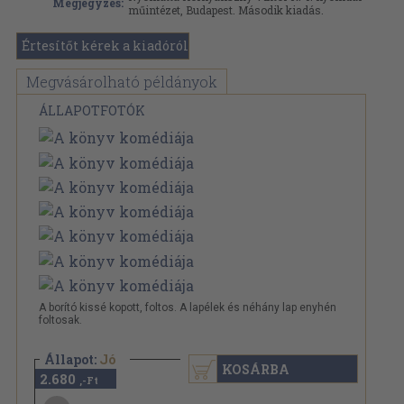
Megjegyzés:
műintézet, Budapest. Második kiadás.
Értesítőt kérek a kiadóról
Megvásárolható példányok
ÁLLAPOTFOTÓK
A borító kissé kopott, foltos. A lapélek és néhány lap enyhén
foltosak.
Állapot:
Jó
KOSÁRBA
2.680
,-Ft