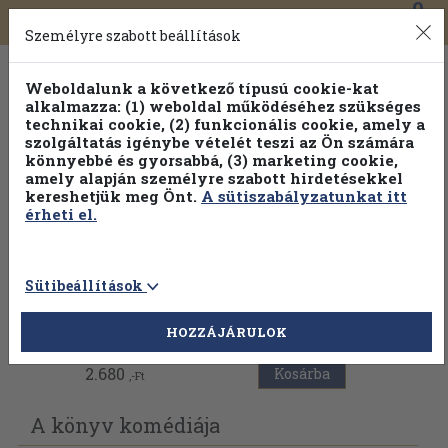
0
Toggle
Főmenü
Könyveink
navigation
Személyre szabott beállítások
Weboldalunk a következő típusú cookie-kat
alkalmazza: (1) weboldal működéséhez szükséges
technikai cookie, (2) funkcionális cookie, amely a
szolgáltatás igénybe vételét teszi az Ön számára
könnyebbé és gyorsabbá, (3) marketing cookie,
amely alapján személyre szabott hirdetésekkel
kereshetjük meg Önt.
A sütiszabályzatunkat itt
érheti el.
Sütibeállítások
Vissza az előző oldalra
HOZZÁJÁRULOK
2.680
Kosárba
,-Ft
A könyv komédiája