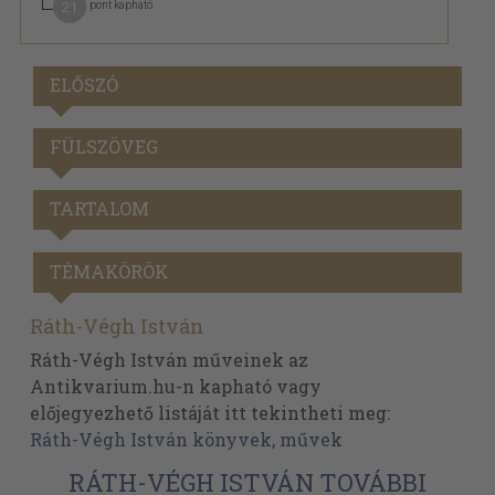
21
pont kapható
ELŐSZÓ
FÜLSZÖVEG
TARTALOM
TÉMAKÖRÖK
Ráth-Végh István
Ráth-Végh István műveinek az
Antikvarium.hu-n kapható vagy
előjegyezhető listáját itt tekintheti meg:
Ráth-Végh István könyvek, művek
RÁTH-VÉGH ISTVÁN TOVÁBBI