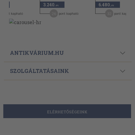
3.240
6.480
,-Ft
,-Ft
,-Ft
5
26
32
pont kapható
pont kapható
pont kapható
ANTIKVÁRIUM.HU
SZOLGÁLTATÁSAINK
ELÉRHETŐSÉGEINK