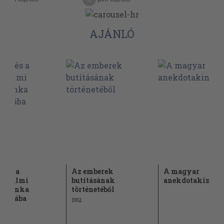
AJÁNLÓ
etés a
Az emberek
A magyar
rodalmi
butításának
anekdotakincs II
tómunka
történetéből
ikájába
1952