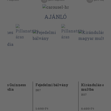
AJÁNLÓ
emes Guinness
Fejedelmi bálvány
Kirándulás a ma
lopédia
multba
1957
1937
Ft
1.690 Ft
6.480 Ft