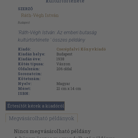
SZERZŐ
Ráth-Végh István
Budapest
'Ráth-Végh István: Az emberi butaság
kultúrtörténete ' összes példány
Kiadó:
Cserépfalvi Könyvkiadó
Kiadás helye:
Budapest
Kiadás éve:
1938
Kötés típusa:
Vászon
Oldalszám:
206
oldal
Sorozatcím:
Kötetszám:
Nyelv:
Magyar
Méret:
21 cm x 14 cm
ISBN:
Értesítőt kérek a kiadóról
Megvásárolható példányok
Nincs megvásárolható példány