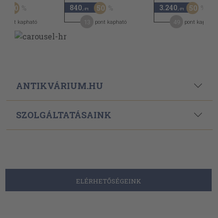
840
3.240
50
50
50
,-Ft
,-Ft
,-Ft
9
13
49
pont kapható
pont kapható
pont kapható
ANTIKVÁRIUM.HU
SZOLGÁLTATÁSAINK
ELÉRHETŐSÉGEINK