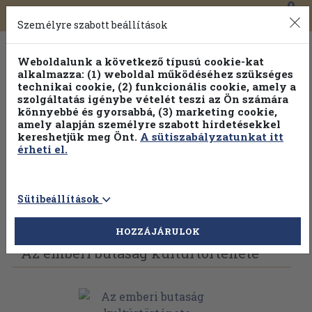
0
Toggle
Főmenü
Könyveink
navigation
Személyre szabott beállítások
Weboldalunk a következő típusú cookie-kat
alkalmazza: (1) weboldal működéséhez szükséges
technikai cookie, (2) funkcionális cookie, amely a
szolgáltatás igénybe vételét teszi az Ön számára
könnyebbé és gyorsabbá, (3) marketing cookie,
amely alapján személyre szabott hirdetésekkel
kereshetjük meg Önt.
A sütiszabályzatunkat itt
érheti el.
Sütibeállítások
Vissza az előző oldalra
Válasszon példányt
HOZZÁJÁRULOK
Az emberi butaság kultúrtörténete