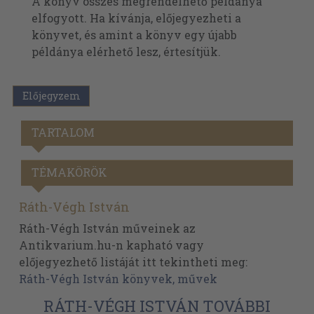
A könyv összes megrendelhető példánya
elfogyott. Ha kívánja, előjegyezheti a
könyvet, és amint a könyv egy újabb
példánya elérhető lesz, értesítjük.
Előjegyzem
TARTALOM
TÉMAKÖRÖK
Ráth-Végh István
Ráth-Végh István műveinek az
Antikvarium.hu-n kapható vagy
előjegyezhető listáját itt tekintheti meg:
Ráth-Végh István könyvek, művek
RÁTH-VÉGH ISTVÁN TOVÁBBI