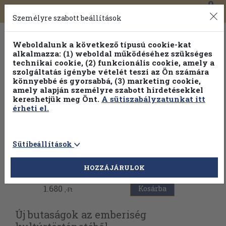
0
Toggle
Főmenü
Könyveink
navigation
Személyre szabott beállítások
Weboldalunk a következő típusú cookie-kat
alkalmazza: (1) weboldal működéséhez szükséges
technikai cookie, (2) funkcionális cookie, amely a
szolgáltatás igénybe vételét teszi az Ön számára
könnyebbé és gyorsabbá, (3) marketing cookie,
amely alapján személyre szabott hirdetésekkel
kereshetjük meg Önt.
A sütiszabályzatunkat itt
érheti el.
Sütibeállítások
Vissza az előző oldalra
HOZZÁJÁRULOK
1.680
Kosárba
,-Ft
Új butaságok az emberiség