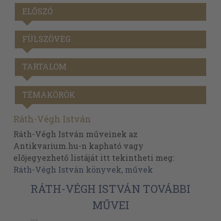
ELŐSZÓ
FÜLSZÖVEG
TARTALOM
TÉMAKÖRÖK
Ráth-Végh István
Ráth-Végh István műveinek az
Antikvarium.hu-n kapható vagy
előjegyezhető listáját itt tekintheti meg:
Ráth-Végh István könyvek, művek
RÁTH-VÉGH ISTVÁN TOVÁBBI
MŰVEI