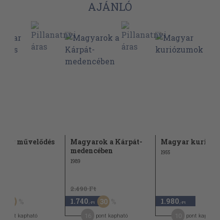
AJÁNLÓ
gyar művelődés
Magyarok a Kárpát-
Magyar kurióz
dai
medencében
1955
1989
Ft
2.490 Ft
1.740
1.980
50
30
,-Ft
,-Ft
16
10
pont kapható
pont kapható
pont kapható