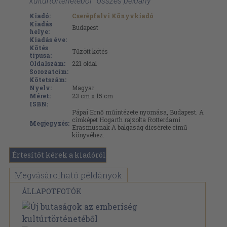
kultúrtörténetéből ' összes példány
Kiadó:
Cserépfalvi Könyvkiadó
Kiadás
Budapest
helye:
Kiadás éve:
Kötés
Tűzött kötés
típusa:
Oldalszám:
221
oldal
Sorozatcím:
Kötetszám:
Nyelv:
Magyar
Méret:
23 cm x 15 cm
ISBN:
Pápai Ernő műintézete nyomása, Budapest. A
címképet Hogarth rajzolta Rotterdami
Megjegyzés:
Erasmusnak A balgaság dícsérete című
könyvéhez.
Értesítőt kérek a kiadóról
Megvásárolható példányok
ÁLLAPOTFOTÓK