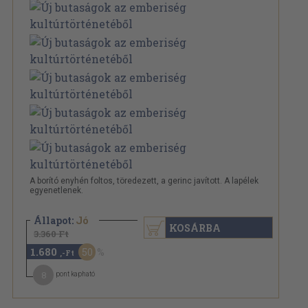
A borító enyhén foltos, töredezett, a gerinc javított. A lapélek
egyenetlenek.
Állapot:
Jó
KOSÁRBA
3.360 Ft
1.680
50
,-Ft
8
pont kapható