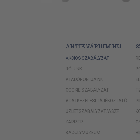
ANTIKVÁRIUM.HU
S
AKCIÓS SZABÁLYZAT
R
RÓLUNK
P
ÁTADÓPONTJAINK
E
COOKIE SZABÁLYZAT
F
ADATKEZELÉSI TÁJÉKOZTATÓ
P
ÜZLETSZABÁLYZAT/ÁSZF
K
KARRIER
C
BAGOLYMÚZEUM
H