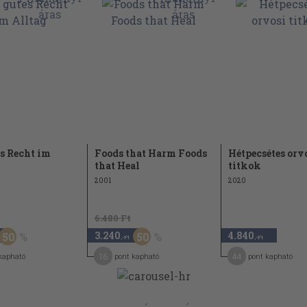
es Recht im
Foods that Harm Foods
Hétpecsétes orv
that Heal
titkok
2001
2020
6.480 Ft
3.240
4.840
50
50
,-Ft
,-Ft
16
44
kapható
pont kapható
pont kapható