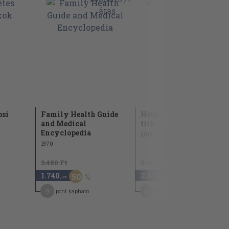
osi
Family Health Guide
Hétpecsétes orvosi
and Medical
titkok
Encyclopedia
2013
1970
3.480 Ft
5.340 Ft
1.740
2.670
50
50
,-Ft
,-Ft
9
40
pont kapható
pont kapható