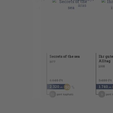
So stärken Sie Ihr
Secrets of the sea
Ihr gut
Immunsystem
Alltag
1977
2003
2005
3.880 Ft
4.640 Ft
3.480 Ft
1.940
2.320
1.740
50
50
,-Ft
,-Ft
,-Ft
10
12
9
pont kapható
pont kapható
pont 