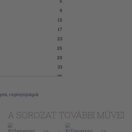
5
9
12
17
23
25
29
33
35
38
yek, regényújságok
82
141
A SOROZAT TOVÁBBI MŰVEI
142
144