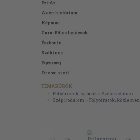
Ez+Az
Az én históriám
Képmás
Guru-Bölcs tanácsok
Észbontó
Szókincs
Egészség
Orvosi vizit
Apafej
TÉMAKÖRÖK
Föld körüli kérdés
Folyóiratok, újságok
>
Szépirodalom
Szépirodalom
>
Folyóiratok, közlemén
Nevetés
Idézetek
Napos oldal
Fejtörő