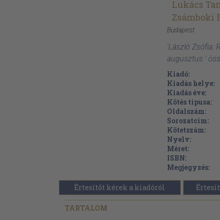
Lukács Ta
Zsámboki 
Budapest
'László Zsófia: 
augusztus ' ös
Kiadó:
Kiadás helye:
Kiadás éve:
Kötés típusa:
Oldalszám:
Sorozatcím:
Kötetszám:
Nyelv:
Méret:
ISBN:
Megjegyzés:
Értesítőt kérek a kiadóról
Értesít
TARTALOM