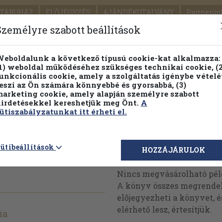
TÁRUHÁZ
ELŐJEGYZÉS
AJÁNDÉKUTALVÁNY
Partnerün
SZÁLLÍTÁS
SEGÍTSÉG
Személyre szabott beállítások
1.
Részletes kereső
Témaköri fa
eboldalunk a következő típusú cookie-kat alkalmazza:
1) weboldal működéséhez szükséges technikai cookie, (2
KIADV
unkcionális cookie, amely a szolgáltatás igénybe vételé
LEGNA
eszi az Ön számára könnyebbé és gyorsabbá, (3)
arketing cookie, amely alapján személyre szabott
PILLANATNYI ÁRAINK
FENNTARTHATÓ OLVASMÁN
irdetésekkel kereshetjük meg Önt.
A
ütiszabályzatunkat itt érheti el.
010.
ütibeállítások
Megvásárolható 
HOZZÁJÁRULOK
Nincs megvásárolható pé
A könyv összes megrendelh
előjegyezheti a könyvet, 
elérhető lesz, értesítjük.
ia