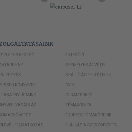
ZOLGÁLTATÁSAINK
ÉSZLETES KERESŐ
ÉRTESÍTŐ
ONTÁRUHÁZ
SZEMÉLYES ÁTVÉTEL
LŐJEGYZÉS
SZÁLLÍTÁSI FELTÉTELEK
IZESSEN KÖNYVVEL!
GYIK
ILLANATNYI ÁRAINK
OLDALTÉRKÉP
ÖNYVFELVÁSÁRLÁS
TÉMAKÖRI FA
SOMAGKÖVETÉS
ÉRDEKES TÉMAKÖREINK
ÍRLEVÉL FELIRATKOZÁS
ELÁLLÁS A SZERZŐDÉSTŐL