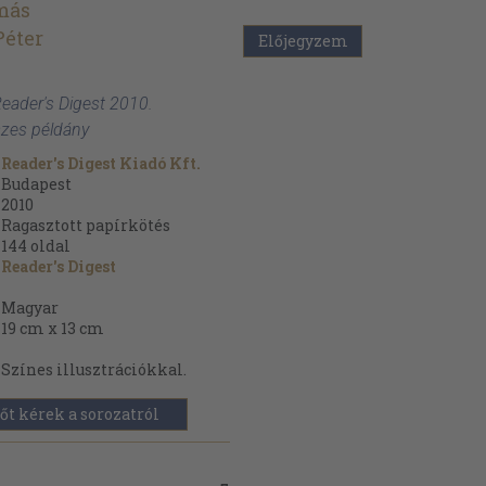
más
Péter
Előjegyzem
Reader's Digest 2010.
szes példány
Reader's Digest Kiadó Kft.
Budapest
2010
Ragasztott papírkötés
144
oldal
Reader's Digest
Magyar
19 cm x 13 cm
Színes illusztrációkkal.
őt kérek a sorozatról