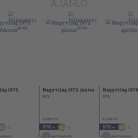
AJÁNLÓ
ág 1975.
Nagyvilág 1972. június
Nagyvilág 1978.
1972
1978
1.150 Ft
1.150 Ft
570
570
50
50
50
,-Ft
,-Ft
3
3
kapható
pont kapható
pont kapható