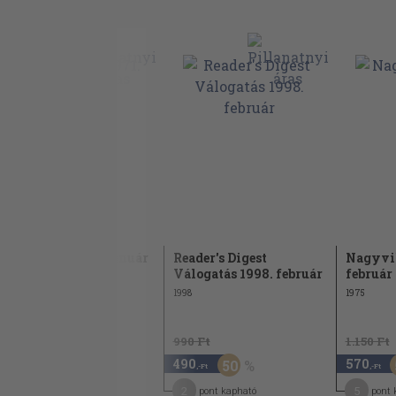
Nagyvilág 1971. január
Reader's Digest
Nagyvil
Válogatás 1998. február
február
1971
1998
1975
1.150 Ft
990 Ft
1.150 Ft
570
490
570
50
50
,-Ft
,-Ft
,-Ft
3
2
5
pont kapható
pont kapható
pont 