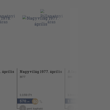
 április
Nagyvilág 1977. április
A lap
1977
1988
1.150 Ft
1.640 Ft
570
1.140
50
30
,-Ft
,-Ft
5
10
pont kapható
pont kapható