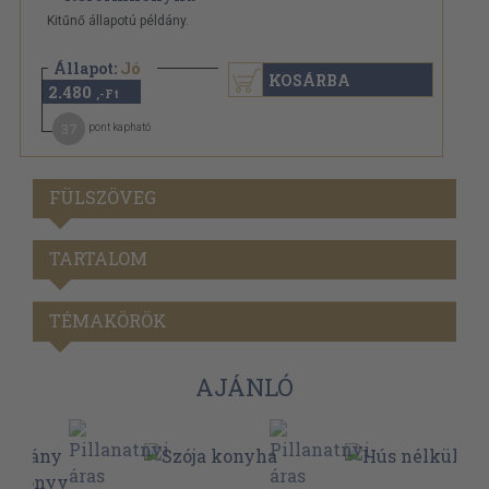
Kitűnő állapotú példány.
Állapot:
Jó
KOSÁRBA
2.480
,-Ft
37
pont kapható
FÜLSZÖVEG
TARTALOM
TÉMAKÖRÖK
AJÁNLÓ