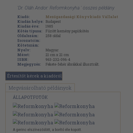
'Dr. Oláh Andor: Reformkonyha ' összes példány
Kiadó:
Mezőgazdasági Könyvkiadó Vállalat
Kiadás helye:
Budapest
Kiadás éve:
1985
Kötés típusa:
Fűzött kemény papírkötés
Oldalszám:
258
oldal
Sorozatcím:
Kötetszám:
Nyelv:
Magyar
Méret:
21 cm x 21 cm
ISBN:
963-232-096-4
Megjegyzés:
Fekete-fehér ábrákkal illusztrált.
Értesítőt kérek a kiadóról
Megvásárolható példányok
ÁLLAPOTFOTÓK
A gerinc elszíneződött, a borító éle kopott.