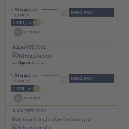
Állapot:
Jó
KOSÁRBA
2.480 Ft
1.240
50
,-Ft
19
pont kapható
ÁLLAPOTFOTÓK
Jó állapotú példány.
Állapot:
Jó
KOSÁRBA
2.480 Ft
1.730
30
,-Ft
26
pont kapható
ÁLLAPOTFOTÓK