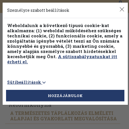
0
Toggle
Főmenü
Könyveink
navigation
Személyre szabott beállítások
Weboldalunk a következő típusú cookie-kat
alkalmazza: (1) weboldal működéséhez szükséges
technikai cookie, (2) funkcionális cookie, amely a
szolgáltatás igénybe vételét teszi az Ön számára
könnyebbé és gyorsabbá, (3) marketing cookie,
amely alapján személyre szabott hirdetésekkel
kereshetjük meg Önt.
A sütiszabályzatunkat itt
érheti el.
Sütibeállítások
Vissza az előző oldalra
Válasszon példányt
HOZZÁJÁRULOK
Reformkonyha
A TERMÉSZETES TÁPLÁLKOZÁS ELMÉLETI
ALAPJAI ÉS GYAKORLATI MEGVALÓSÍTÁSA