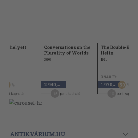
legis helyett
Conversations on the
The Double-Edge
Plurality of Worlds
Helix
1990
1981
Ft
3.940 Ft
2.940
1.970
60
50
,-Ft
,-Ft
15
10
pont kapható
pont kapható
pont kapható
ANTIKVÁRIUM.HU