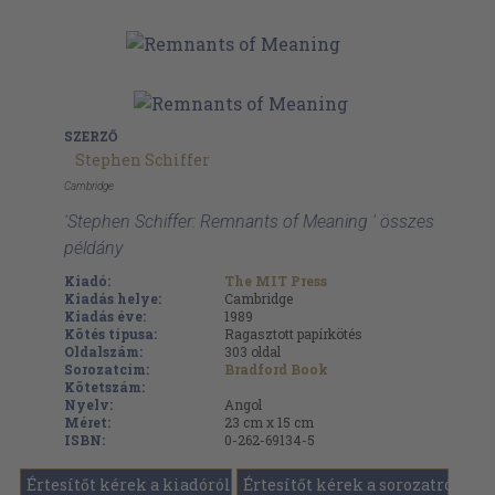
SZERZŐ
Stephen Schiffer
Cambridge
'Stephen Schiffer: Remnants of Meaning ' összes
példány
Kiadó:
The MIT Press
Kiadás helye:
Cambridge
Kiadás éve:
1989
Kötés típusa:
Ragasztott papírkötés
Oldalszám:
303
oldal
Sorozatcím:
Bradford Book
Kötetszám:
Nyelv:
Angol
Méret:
23 cm x 15 cm
ISBN:
0-262-69134-5
Értesítőt kérek a kiadóról
Értesítőt kérek a sorozatról