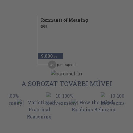
Remnants of Meaning
1989
9.800
,-Ft
49
pont kapható
A SOROZAT TOVÁBBI MŰVEI