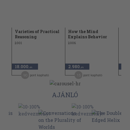
ning
Varieties of Practical
How the Mind
Cha
Reasoning
Explains Behavior
1989
2001
2006
18.000
2.980
8.4
,-Ft
,-Ft
90
15
pont kapható
pont kapható
AJÁNLÓ