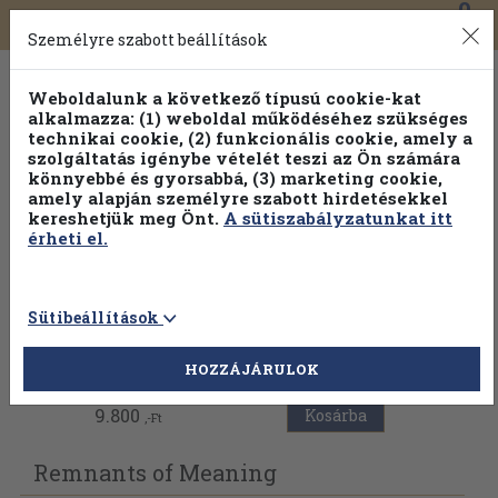
0
Toggle
Főmenü
Könyveink
navigation
Személyre szabott beállítások
Weboldalunk a következő típusú cookie-kat
alkalmazza: (1) weboldal működéséhez szükséges
technikai cookie, (2) funkcionális cookie, amely a
szolgáltatás igénybe vételét teszi az Ön számára
könnyebbé és gyorsabbá, (3) marketing cookie,
Válogasson több mint 1.000.000 kiadványunk közül
10-
amely alapján személyre szabott hirdetésekkel
100% kedvezménnyel!
kereshetjük meg Önt.
A sütiszabályzatunkat itt
érheti el.
Sütibeállítások
Vissza az előző oldalra
HOZZÁJÁRULOK
9.800
Kosárba
,-Ft
Remnants of Meaning