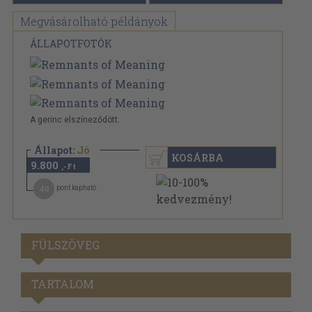
Megvásárolható példányok
ÁLLAPOTFOTÓK
A gerinc elszíneződött.
Állapot:
Jó
KOSÁRBA
9.800
,-Ft
49
pont kapható
FÜLSZÖVEG
TARTALOM