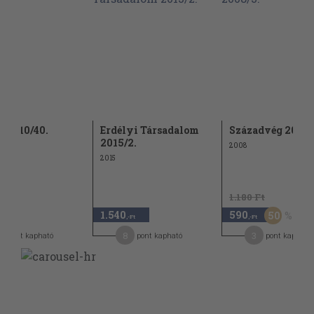
l 2010/40.
Erdélyi Társadalom
Századvég 2008/
2015/2.
2008
2015
1.180 Ft
1.540
590
50
-Ft
,-Ft
,-Ft
8
3
pont kapható
pont kapható
pont kapható