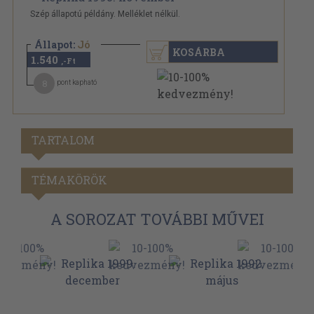
Szép állapotú példány. Melléklet nélkül.
Állapot:
Jó
KOSÁRBA
1.540
,-Ft
8
pont kapható
TARTALOM
TÉMAKÖRÖK
A SOROZAT TOVÁBBI MŰVEI