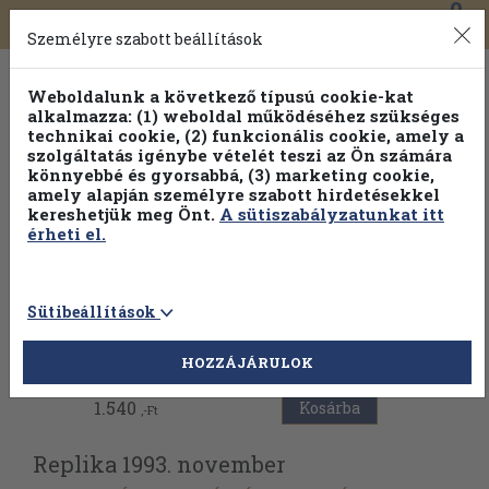
0
Toggle
Főmenü
Könyveink
navigation
Személyre szabott beállítások
Weboldalunk a következő típusú cookie-kat
alkalmazza: (1) weboldal működéséhez szükséges
technikai cookie, (2) funkcionális cookie, amely a
szolgáltatás igénybe vételét teszi az Ön számára
könnyebbé és gyorsabbá, (3) marketing cookie,
Válogasson több mint 1.000.000 kiadványunk közül
10-
amely alapján személyre szabott hirdetésekkel
100% kedvezménnyel!
kereshetjük meg Önt.
A sütiszabályzatunkat itt
érheti el.
Sütibeállítások
Vissza az előző oldalra
HOZZÁJÁRULOK
1.540
Kosárba
,-Ft
Replika 1993. november