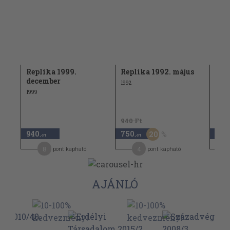
ius
Replika 1999.
Replika 1992. május
Rep
december
dec
1992
1999
1996
940 Ft
940
750
1.5
20
,-Ft
,-Ft
8
4
pont kapható
pont kapható
AJÁNLÓ