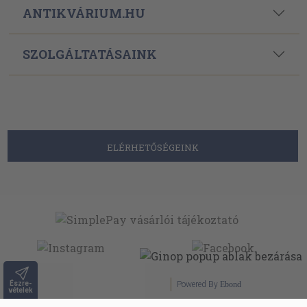
ANTIKVÁRIUM.HU
SZOLGÁLTATÁSAINK
ELÉRHETŐSÉGEINK
Észre-
Powered By
Ebond
vételek