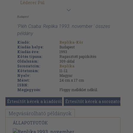
Léderer Pál
Budapest
'Pléh Csaba: Replika 1993. november ' összes
példány
Kiadó:
Replika-Kör
Kiadás helye:
Budapest
Kiadás éve:
1993
Kötés típusa:
Ragasztott papírkötés
Oldalszám:
309
oldal
Sorozatcím:
Replika
Kötetszám:
11-12
Nyelv:
Magyar
Méret:
24 cm x 17 cm
ISBN:
Megjegyzés:
Floppy melléklet nélkül.
Értesítőt kérek a kiadóról
Értesítőt kérek a sorozatról
Megvásárolható példányok
ÁLLAPOTFOTÓK