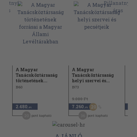
sta
A Magyar
A Magyar
A m
Tanácsköztársaság
Tanácsköztársaság
üze
történetének...
helyi szervei és...
ter
1960
1973
1970
9.080 Ft
2.480
7.260
1.9
20
,-Ft
,-Ft
20
36
pont kapható
pont kapható
AJÁNLÓ