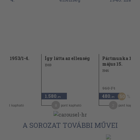
dok 1953/1-4.
Így látta az ellenség
Pártmunka 1946
május 15.
1969
1946
960 Ft
1.580
480
50
,-Ft
,-Ft
,-Ft
1
8
2
pont kapható
pont kapható
pont kapható
A SOROZAT TOVÁBBI MŰVEI