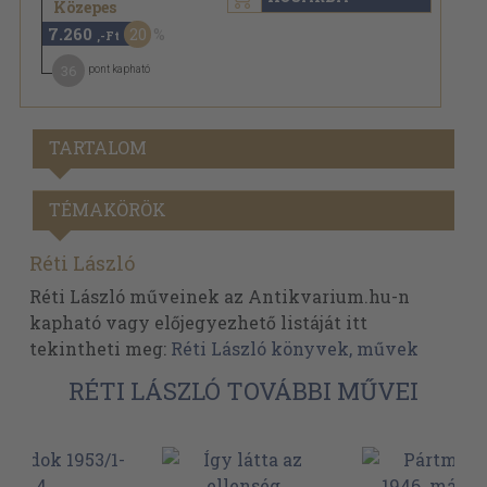
9.080 Ft
Közepes
7.260
20
,-Ft
36
pont kapható
TARTALOM
TÉMAKÖRÖK
Réti László
Réti László műveinek az Antikvarium.hu-n
kapható vagy előjegyezhető listáját itt
tekintheti meg:
Réti László könyvek, művek
RÉTI LÁSZLÓ TOVÁBBI MŰVEI