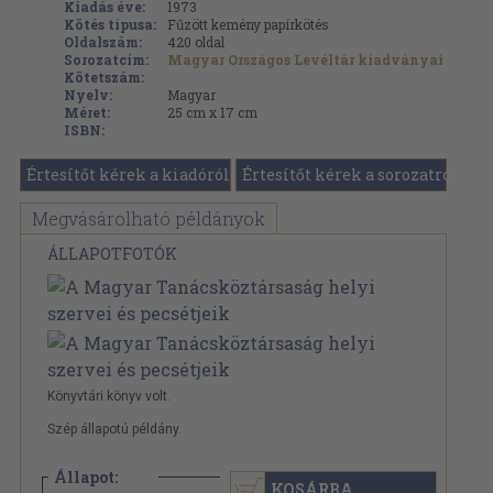
Kiadás éve:
1973
Kötés típusa:
Fűzött kemény papírkötés
Oldalszám:
420
oldal
Sorozatcím:
Magyar Országos Levéltár kiadványai
Kötetszám:
Nyelv:
Magyar
Méret:
25 cm x 17 cm
ISBN:
Értesítőt kérek a kiadóról
Értesítőt kérek a sorozatról
Megvásárolható példányok
ÁLLAPOTFOTÓK
Könyvtári könyv volt.
Szép állapotú példány.
Állapot:
KOSÁRBA