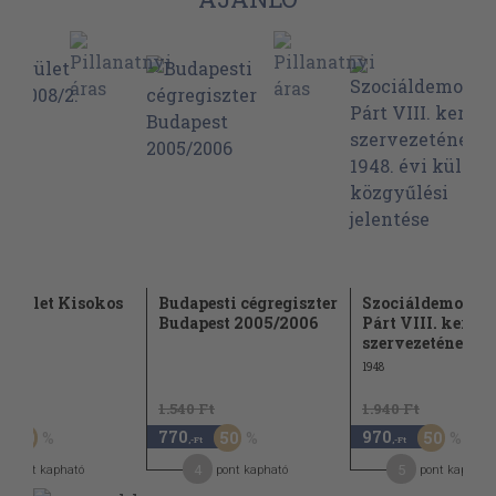
kerület Kisokos
Budapesti cégregiszter
Szociáldemokra
2.
Budapest 2005/2006
Párt VIII. ker.
szervezetének...
1948
Ft
1.540 Ft
1.940 Ft
770
970
50
50
50
,-Ft
,-Ft
4
5
pont kapható
pont kapható
pont kapható