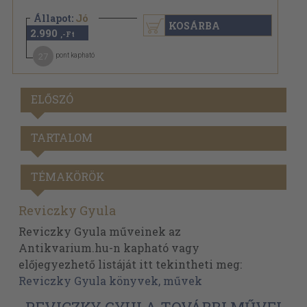
Állapot:
Jó
KOSÁRBA
2.990
,-Ft
27
pont kapható
ELŐSZÓ
TARTALOM
TÉMAKÖRÖK
Reviczky Gyula
Reviczky Gyula műveinek az
Antikvarium.hu-n kapható vagy
előjegyezhető listáját itt tekintheti meg:
Reviczky Gyula könyvek, művek