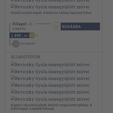
A borító enyhén kopott. A borító és néhány lap kissé foltos.
Állapot:
Jó
KOSÁRBA
2.990 Ft
1.490
50
,-Ft
13
pont kapható
ÁLLAPOTFOTÓK
A gerinc vászonnal pótolt, belülről megerősített példány. A
borító kopott, a lapélek foltosak.