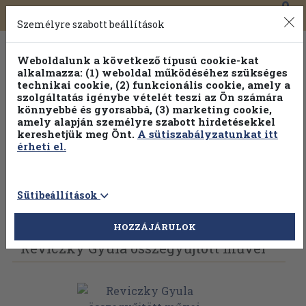
0
Toggle
Főmenü
Könyveink
navigation
Személyre szabott beállítások
Weboldalunk a következő típusú cookie-kat
alkalmazza: (1) weboldal működéséhez szükséges
technikai cookie, (2) funkcionális cookie, amely a
szolgáltatás igénybe vételét teszi az Ön számára
könnyebbé és gyorsabbá, (3) marketing cookie,
amely alapján személyre szabott hirdetésekkel
kereshetjük meg Önt.
A sütiszabályzatunkat itt
érheti el.
Sütibeállítások
Vissza az előző oldalra
Válasszon példányt
HOZZÁJÁRULOK
Reviczky Gyula összegyűjtött művei