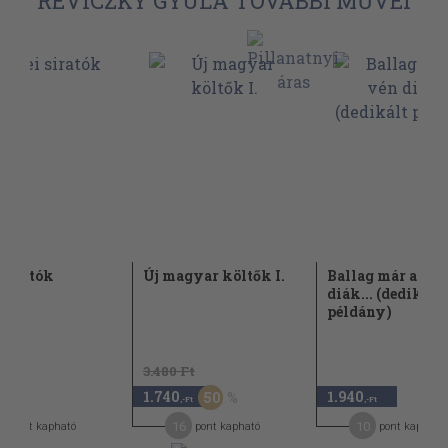
REVICZKY GYULA TOVÁBBI MŰVEI
 siratók
Új magyar költők I.
Ballag már a vén
diák... (dedikált
példány)
3.480 Ft
1.740
1.940
50
-Ft
,-Ft
,-Ft
16
10
pont kapható
pont kapható
pont kapható