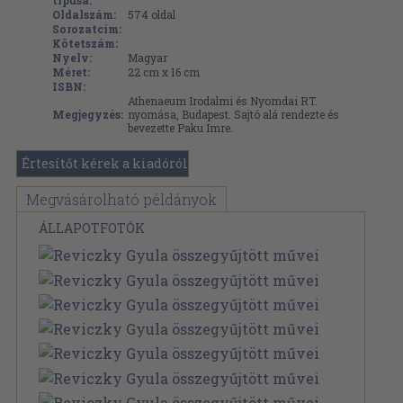
típusa:
Oldalszám:
574
oldal
Sorozatcím:
Kötetszám:
Nyelv:
Magyar
Méret:
22 cm x 16 cm
ISBN:
Athenaeum Irodalmi és Nyomdai RT.
Megjegyzés:
nyomása, Budapest. Sajtó alá rendezte és
bevezette Paku Imre.
Értesítőt kérek a kiadóról
Megvásárolható példányok
ÁLLAPOTFOTÓK