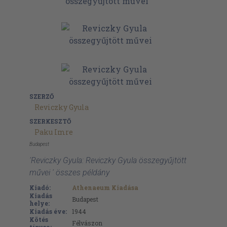
SZERZŐ
Reviczky Gyula
SZERKESZTŐ
Paku Imre
Budapest
'Reviczky Gyula: Reviczky Gyula összegyűjtött
művei ' összes példány
Kiadó:
Athenaeum Kiadása
Kiadás
Budapest
helye:
Kiadás éve:
1944
Kötés
Félvászon