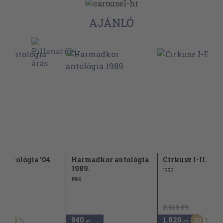
AJÁNLÓ
s antológia '04
Harmadkor antológia
Cirkusz I-II.
1989.
1956
1989
Ft
2.610 Ft
940
1.820
50
30
,-Ft
,-Ft