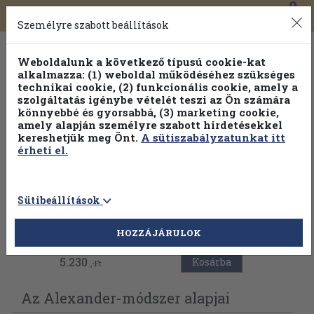
0
Toggle
Főmenü
Könyveink
navigation
Személyre szabott beállítások
Weboldalunk a következő típusú cookie-kat
alkalmazza: (1) weboldal működéséhez szükséges
technikai cookie, (2) funkcionális cookie, amely a
szolgáltatás igénybe vételét teszi az Ön számára
könnyebbé és gyorsabbá, (3) marketing cookie,
Válogasson több mint 30 000 kötet közül
amely alapján személyre szabott hirdetésekkel
Hobbi témakörökben
20% kedvezménnyel!
kereshetjük meg Önt.
A sütiszabályzatunkat itt
érheti el.
Sütibeállítások
Vissza az előző oldalra
HOZZÁJÁRULOK
5.230
Kosárba
,-Ft
Az Alexander-módszer alapjai