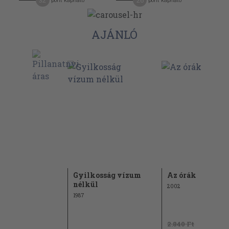
32
26
pont kapható
pont kapható
AJÁNLÓ
Gyilkosság vízum
Az órák
nélkül
2002
1987
Ft
2.840 Ft