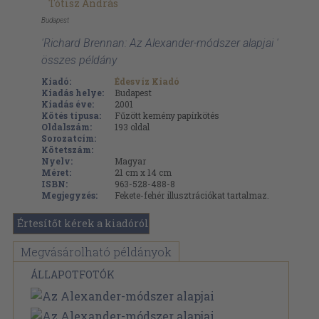
Tótisz András
Budapest
'Richard Brennan: Az Alexander-módszer alapjai '
összes példány
Kiadó:
Édesvíz Kiadó
Kiadás helye:
Budapest
Kiadás éve:
2001
Kötés típusa:
Fűzött kemény papírkötés
Oldalszám:
193
oldal
Sorozatcím:
Kötetszám:
Nyelv:
Magyar
Méret:
21 cm x 14 cm
ISBN:
963-528-488-8
Megjegyzés:
Fekete-fehér illusztrációkat tartalmaz.
Értesítőt kérek a kiadóról
Megvásárolható példányok
ÁLLAPOTFOTÓK