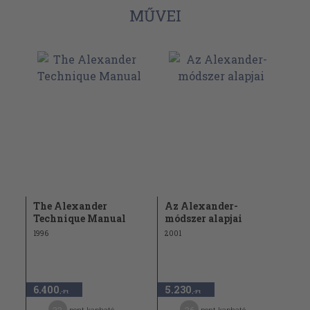
MŰVEI
The Alexander
Az Alexander-
Technique Manual
módszer alapjai
1996
2001
6.400
5.230
,-Ft
,-Ft