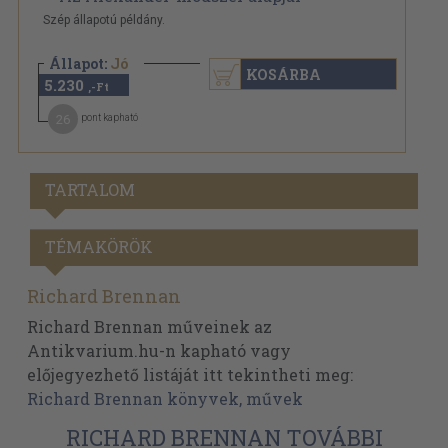
Szép állapotú példány.
Állapot:
Jó
KOSÁRBA
5.230
,-Ft
26
pont kapható
TARTALOM
TÉMAKÖRÖK
Richard Brennan
Richard Brennan műveinek az
Antikvarium.hu-n kapható vagy
előjegyezhető listáját itt tekintheti meg:
Richard Brennan könyvek, művek
RICHARD BRENNAN TOVÁBBI