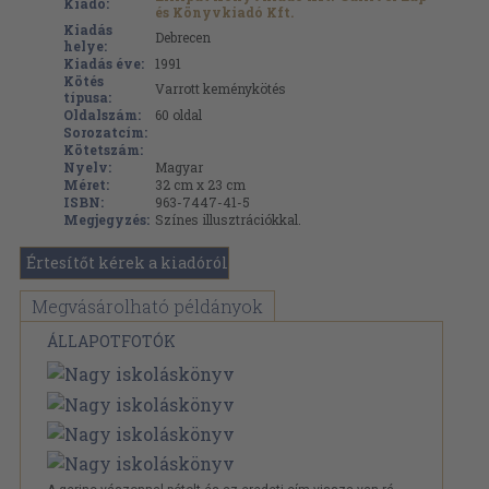
Kiadó:
és Könyvkiadó Kft.
Kiadás
Debrecen
helye:
Kiadás éve:
1991
Kötés
Varrott keménykötés
típusa:
Oldalszám:
60
oldal
Sorozatcím:
Kötetszám:
Nyelv:
Magyar
Méret:
32 cm x 23 cm
ISBN:
963-7447-41-5
Megjegyzés:
Színes illusztrációkkal.
Értesítőt kérek a kiadóról
Megvásárolható példányok
ÁLLAPOTFOTÓK