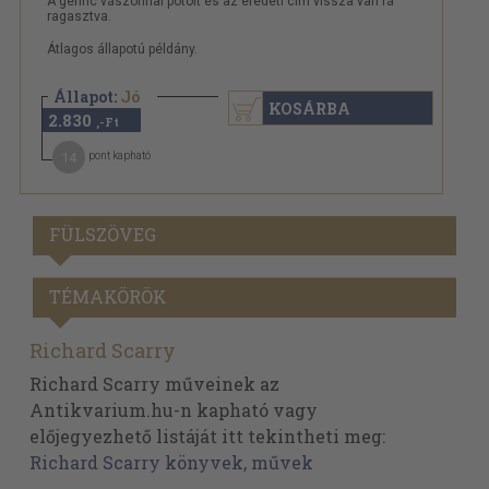
A gerinc vászonnal pótolt és az eredeti cím vissza van rá
ragasztva.
Átlagos állapotú példány.
Állapot:
Jó
KOSÁRBA
2.830
,-Ft
14
pont kapható
FÜLSZÖVEG
TÉMAKÖRÖK
Richard Scarry
Richard Scarry műveinek az
Antikvarium.hu-n kapható vagy
előjegyezhető listáját itt tekintheti meg:
Richard Scarry könyvek, művek