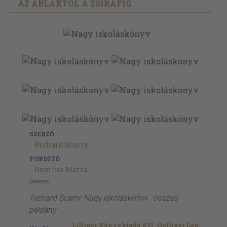
AZ ABLAKTÓL A ZSIRÁFIG
SZERZŐ
Richard Scarry
FORDÍTÓ
Domina Márta
Debrecen
'Richard Scarry: Nagy iskoláskönyv ' összes
példány
Lilliput Könyvkiadó Kft.-Gulliver Lap-