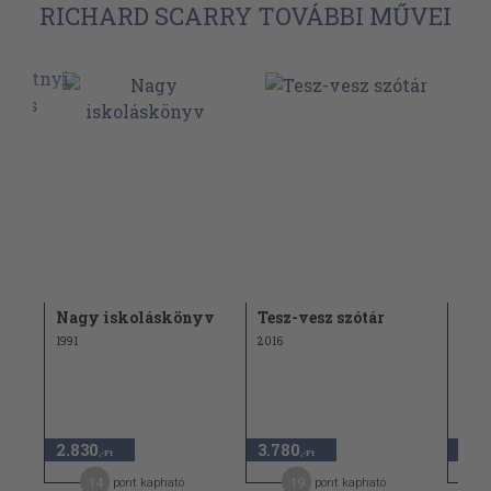
RICHARD SCARRY TOVÁBBI MŰVEI
Nagy iskoláskönyv
Tesz-vesz szótár
Ric
han
1991
2016
mag
1990
2.830
3.780
1.14
,-Ft
,-Ft
14
19
pont kapható
pont kapható