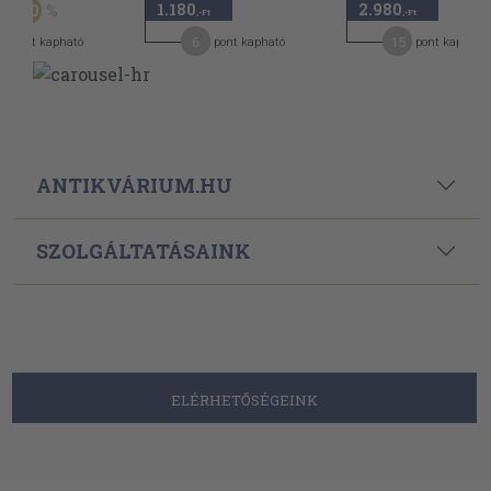
1.180
2.980
50
-Ft
,-Ft
,-Ft
6
15
pont kapható
pont kapható
pont kapható
ANTIKVÁRIUM.HU
SZOLGÁLTATÁSAINK
ELÉRHETŐSÉGEINK