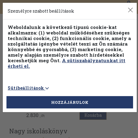
0
Toggle
Főmenü
Könyveink
navigation
Személyre szabott beállítások
Weboldalunk a következő típusú cookie-kat
alkalmazza: (1) weboldal működéséhez szükséges
technikai cookie, (2) funkcionális cookie, amely a
szolgáltatás igénybe vételét teszi az Ön számára
könnyebbé és gyorsabbá, (3) marketing cookie,
amely alapján személyre szabott hirdetésekkel
kereshetjük meg Önt.
A sütiszabályzatunkat itt
érheti el.
Sütibeállítások
Vissza az előző oldalra
HOZZÁJÁRULOK
2.830
Kosárba
,-Ft
Nagy iskoláskönyv