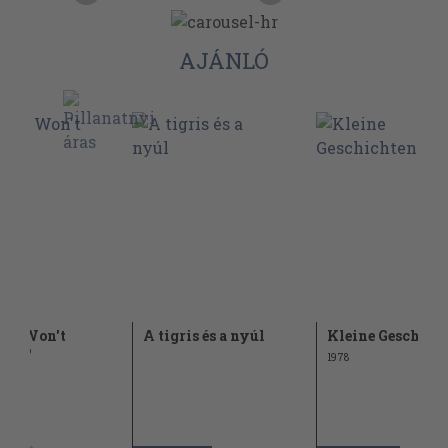
AJÁNLÓ
 Pig Won't
A tigris és a nyúl
Kleine Geschich
hty?
1978
Ft