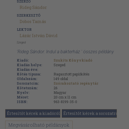
SZERZŐ
Rideg Sándor
SZERKESZTŐ
Dobos Tamás
LEKTOR
Lázár István Dávid
Szeged
'Rideg Sándor: Indul a bakterház ' összes példány
Kiadó:
Szukits Könyvkiadó
Kiadás helye:
Szeged
Kiadás éve:
Kötés típusa:
Ragasztott papírkötés
Oldalszám:
149
oldal
Sorozatcím:
Szórakoztató regénytár
Kötetszám:
26
Nyelv:
Magyar
Méret:
20 cm x 11 cm
ISBN:
963-8199-35-0
Értesítőt kérek a kiadóról
Értesítőt kérek a sorozatról
Megvásárolható példányok