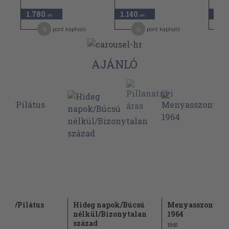
1.780
1.140
2.1
,-Ft
,-Ft
9
6
pont kapható
pont kapható
AJÁNLÓ
ótor/Pilátus
Hideg napok/Búcsú
Menyasszonytá
nélkül/Bizonytalan
1964
század
1965