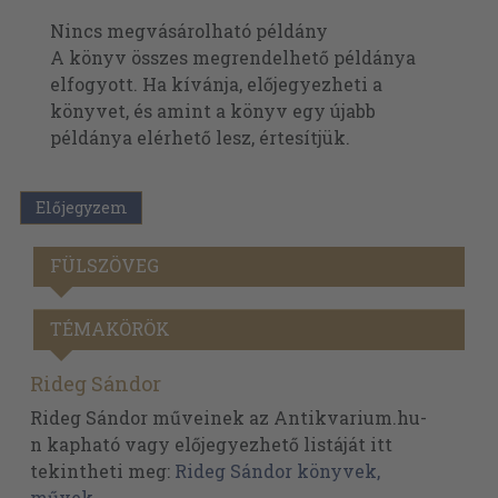
Nincs megvásárolható példány
A könyv összes megrendelhető példánya
elfogyott. Ha kívánja, előjegyezheti a
könyvet, és amint a könyv egy újabb
példánya elérhető lesz, értesítjük.
Előjegyzem
FÜLSZÖVEG
TÉMAKÖRÖK
Rideg Sándor
Rideg Sándor műveinek az Antikvarium.hu-
n kapható vagy előjegyezhető listáját itt
tekintheti meg:
Rideg Sándor könyvek,
művek