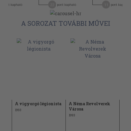
22
11
pont kapható
pont kapható
pont kapható
A SOROZAT TOVÁBBI MŰVEI
val
A vigyorgó légionista
A Néma Revolverek
Hal
Városa
dró
1993
gyi
1993
1993