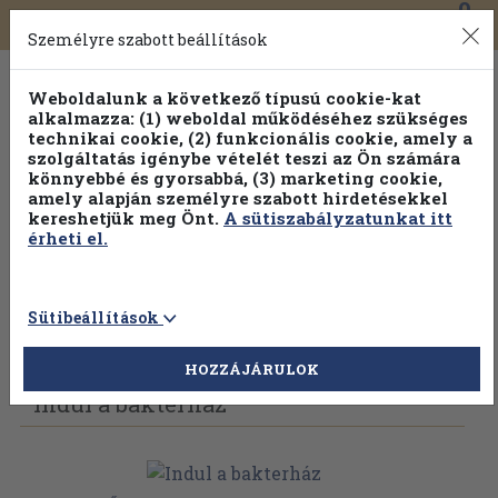
0
Toggle
Főmenü
Könyveink
navigation
Személyre szabott beállítások
Weboldalunk a következő típusú cookie-kat
alkalmazza: (1) weboldal működéséhez szükséges
technikai cookie, (2) funkcionális cookie, amely a
szolgáltatás igénybe vételét teszi az Ön számára
könnyebbé és gyorsabbá, (3) marketing cookie,
amely alapján személyre szabott hirdetésekkel
kereshetjük meg Önt.
A sütiszabályzatunkat itt
érheti el.
Sütibeállítások
Vissza az előző oldalra
Válasszon példányt
HOZZÁJÁRULOK
Indul a bakterház