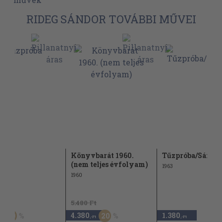
RIDEG SÁNDOR TOVÁBBI MŰVEI
róba
Könyvbarát 1960.
Tűzpróba/Sámso
(nem teljes évfolyam)
1963
1960
Ft
5.480 Ft
4.380
1.380
50
20
,-Ft
,-Ft