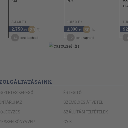
1981
1974
195
3.440 Ft
1.860 Ft
1.
2.750
1.300
92
20
30
,-Ft
,-Ft
14
12
1
pont kapható
pont kapható
ZOLGÁLTATÁSAINK
ÉSZLETES KERESŐ
ÉRTESÍTŐ
ONTÁRUHÁZ
SZEMÉLYES ÁTVÉTEL
LŐJEGYZÉS
SZÁLLÍTÁSI FELTÉTELEK
IZESSEN KÖNYVVEL!
GYIK