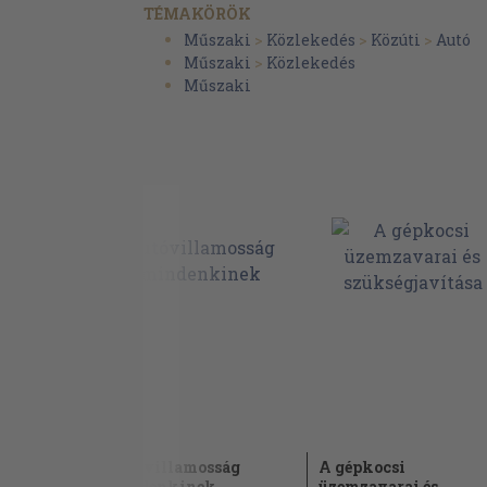
TÉMAKÖRÖK
Műszaki
>
Közlekedés
>
Közúti
>
Autó
Műszaki
>
Közlekedés
Műszaki
és
Autóvillamosság
A gépkocsi
i
mindenkinek
üzemzavarai és