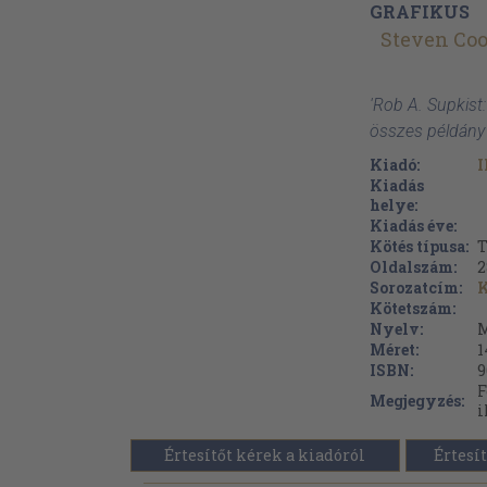
GRAFIKUS
Steven Co
'Rob A. Supkist:
összes példány
Kiadó:
I
Kiadás
helye:
Kiadás éve:
Kötés típusa:
T
Oldalszám:
2
Sorozatcím:
K
Kötetszám:
Nyelv:
M
Méret:
1
ISBN:
9
F
Megjegyzés:
i
Értesítőt kérek a kiadóról
Értesít