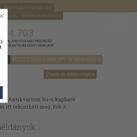
k: Régiségkereskedés.hu
A kosaram
HÍRLEVÉL
BELÉPÉS/REGISZTRÁCIÓ
MÉG
0
5000
Ft
144.703
)
ÁNNYAL NYÚJTJUK MAGYARORSZÁG
t
GYOBB ANTIKVÁR KÖNYV-KÍNÁLATÁT
YOK
KÖTELEZŐ ÉS AJÁNLOTT OLVASMÁNYOK
Vissza az előző oldalra
 az Antikvarium.hu-n kapható
át itt tekintheti meg:
Rob A.
példányok