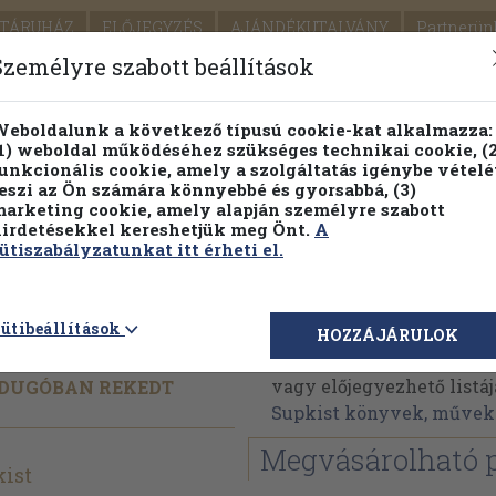
TÁRUHÁZ
ELŐJEGYZÉS
AJÁNDÉKUTALVÁNY
Partnerün
SZÁLLÍTÁS
SEGÍTSÉG
Személyre szabott beállítások
1.
Részletes kereső
Témaköri fa
eboldalunk a következő típusú cookie-kat alkalmazza:
1) weboldal működéséhez szükséges technikai cookie, (2
KIADV
unkcionális cookie, amely a szolgáltatás igénybe vételé
LEGNA
eszi az Ön számára könnyebbé és gyorsabbá, (3)
arketing cookie, amely alapján személyre szabott
PILLANATNYI ÁRAINK
FENNTARTHATÓ OLVASMÁN
irdetésekkel kereshetjük meg Önt.
A
ütiszabályzatunkat itt érheti el.
os világa
Rob A. Supkist
ütibeállítások
HOZZÁJÁRULOK
Rob A. Supkist műveinek
vagy előjegyezhető listáj
! DUGÓBAN REKEDT
Supkist könyvek, művek
Megvásárolható 
kist