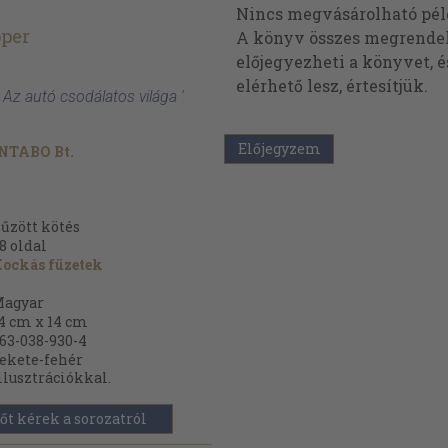
Nincs megvásárolható pé
oper
A könyv összes megrendelh
előjegyezheti a könyvet, 
elérhető lesz, értesítjük.
 Az autó csodálatos világa '
Előjegyzem
NTABO Bt.
űzött kötés
8
oldal
ockás füzetek
agyar
4 cm x 14 cm
63-038-930-4
ekete-fehér
llusztrációkkal.
őt kérek a sorozatról