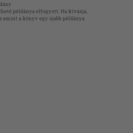
ldány
ető példánya elfogyott. Ha kívánja,
és amint a könyv egy újabb példánya