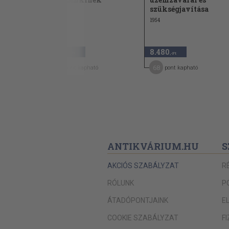
szükségjavítása
1987
1954
1.440
8.480
,-Ft
,-Ft
7
68
pont kapható
pont kapható
ANTIKVÁRIUM.HU
S
AKCIÓS SZABÁLYZAT
R
RÓLUNK
P
ÁTADÓPONTJAINK
E
COOKIE SZABÁLYZAT
F