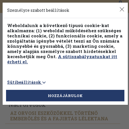
0
Toggle
Főmenü
Könyveink
navigation
Személyre szabott beállítások
Weboldalunk a következő típusú cookie-kat
alkalmazza: (1) weboldal működéséhez szükséges
technikai cookie, (2) funkcionális cookie, amely a
szolgáltatás igénybe vételét teszi az Ön számára
könnyebbé és gyorsabbá, (3) marketing cookie,
amely alapján személyre szabott hirdetésekkel
kereshetjük meg Önt.
A sütiszabályzatunkat itt
érheti el.
Sütibeállítások
Vissza az előző oldalra
Válasszon példányt
HOZZÁJÁRULOK
Náci orvosok
AZ ORVOSI ESZKÖZÖKKEL TÖRTÉNŐ
EMBERÖLÉS ÉS A FAJIRTÁS LÉLEKTANA