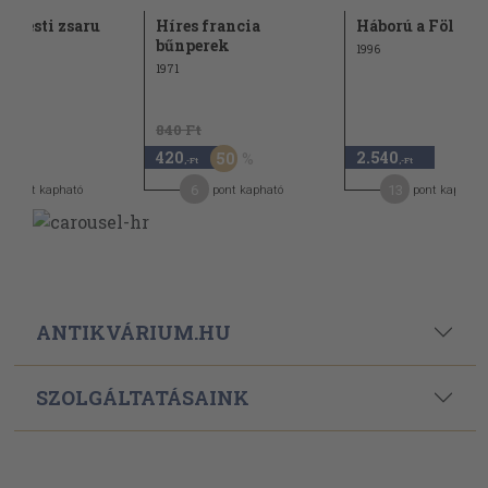
 a pesti zsaru
Híres francia
Háború a Földön 
bűnperek
1996
1971
840 Ft
420
2.540
50
,-Ft
,-Ft
6
13
pont kapható
pont kapható
pont kapható
ANTIKVÁRIUM.HU
SZOLGÁLTATÁSAINK