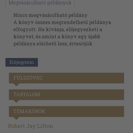
Megvásárolható példányok
Nincs megvásárolható példány
A könyv összes megrendelhető példánya
elfogyott. Ha kívánja, előjegyezheti a
könyvet, és amint a könyv egy újabb
példánya elérhető lesz, értesítjük.
Előjegyzem
FÜLSZÖVEG
TARTALOM
TÉMAKÖRÖK
Robert Jay Lifton