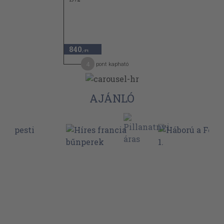
840
,-Ft
4
pont kapható
AJÁNLÓ