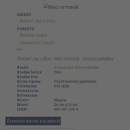
SZERZŐ
Robert Jay Lifton
FORDÍTÓ
Radnai Csaba
Jankovits László
Pécs
'Robert Jay Lifton: Náci orvosok ' összes példány
Kiadó:
Alexandra Könyvkiadó
Kiadás helye:
Pécs
Kiadás éve:
Kötés típusa:
Fűzött kemény papírkötés
Oldalszám:
543
oldal
Sorozatcím:
Kötetszám:
Nyelv:
Magyar
Méret:
24 cm x 16 cm
ISBN:
963-367-335-6
Értesítőt kérek a kiadóról