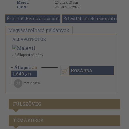
Méret:
20 cm x 13 cm
ISBN:
963-07-3729-9
Értesítőt kérek a kiadóról
Értesítőt kérek a sorozatról
Megvásárolható példányok
ÁLLAPOTFOTÓK
Jó állapotú példány.
Állapot:
Jó
KOSÁRBA
1.640
,-Ft
25
pont kapható
FÜLSZÖVEG
TÉMAKÖRÖK