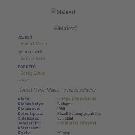
SZERZŐ
Robert Merle
SZERKESZTŐ
Somló Vera
FORDÍTÓ
Görög Lívia
Budapest
'Robert Merle: Malevil ' összes példány
Kiadó:
Európa Könyvkiadó
Kiadás helye:
Budapest
Kiadás éve:
1985
Kötés típusa:
Fűzött kemény papírkötés
Oldalszám:
554
oldal
Sorozatcím:
5 világrész könyvei
Kötetszám:
Nyelv:
Magyar