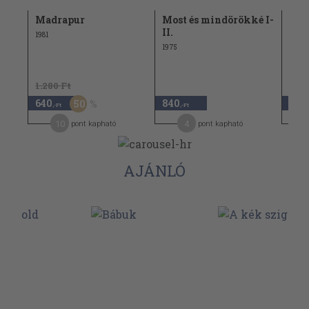
Madrapur
Most és mindörökké I-
Aki
II.
szer
1981
1975
1965
1.280 Ft
1.18
640
840
470
50
,-Ft
,-Ft
10
4
pont kapható
pont kapható
AJÁNLÓ