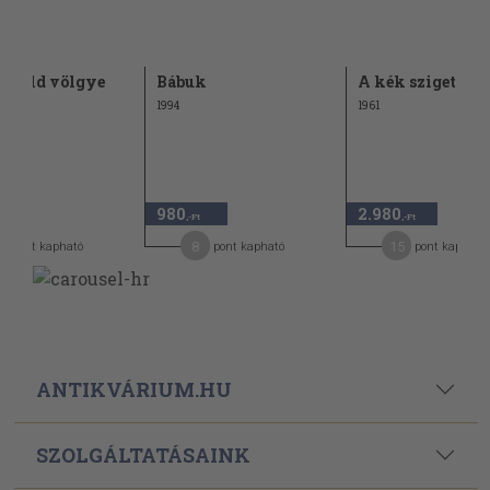
 Hold völgye
Bábuk
A kék sziget
1994
1961
980
2.980
-Ft
,-Ft
,-Ft
9
8
15
pont kapható
pont kapható
pont kapható
ANTIKVÁRIUM.HU
SZOLGÁLTATÁSAINK