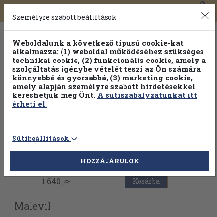
0
Toggle
Főmenü
Könyveink
navigation
Személyre szabott beállítások
Weboldalunk a következő típusú cookie-kat
alkalmazza: (1) weboldal működéséhez szükséges
technikai cookie, (2) funkcionális cookie, amely a
szolgáltatás igénybe vételét teszi az Ön számára
könnyebbé és gyorsabbá, (3) marketing cookie,
amely alapján személyre szabott hirdetésekkel
kereshetjük meg Önt.
A sütiszabályzatunkat itt
érheti el.
Sütibeállítások
Vissza az előző oldalra
HOZZÁJÁRULOK
1.640
Kosárba
,-Ft
Malevil