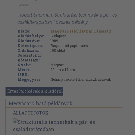
Budapest
'Robert Sherman: Strukturális technikák a pár- és
családterápiában ' összes példány
Kiadó:
Magyar Pszichiátriai Társaság
Kiadás helye:
Budapest
Kiadás éve:
1989
Kötés típusa:
Ragasztott papírkötés
Oldalszám:
198
oldal
Sorozatcím:
Kötetszám:
Nyelv:
Magyar
Méret:
23 cm x 17 cm
ISBN:
Megjegyzés:
Néhány fekete-fehér illusztrációval.
Értesítőt kérek a kiadóról
Megvásárolható példányok
ÁLLAPOTFOTÓK