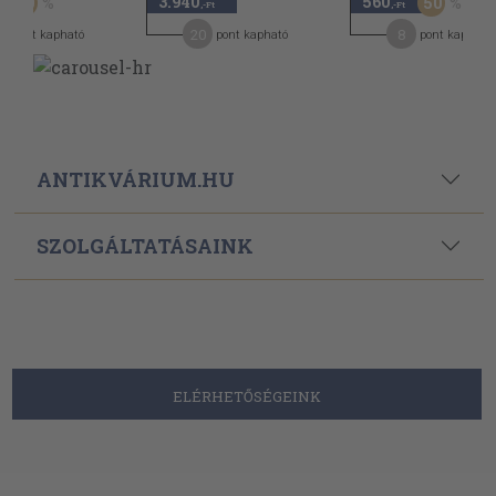
3.940
560
50
50
,-Ft
,-Ft
20
8
pont kapható
pont kapható
pont kapható
ANTIKVÁRIUM.HU
SZOLGÁLTATÁSAINK
ELÉRHETŐSÉGEINK