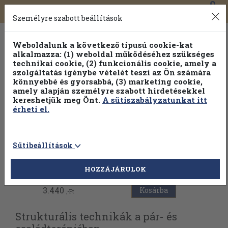
0
Toggle
Főmenü
Könyveink
navigation
Személyre szabott beállítások
Weboldalunk a következő típusú cookie-kat
alkalmazza: (1) weboldal működéséhez szükséges
technikai cookie, (2) funkcionális cookie, amely a
szolgáltatás igénybe vételét teszi az Ön számára
könnyebbé és gyorsabbá, (3) marketing cookie,
Válogasson több mint 30 000 kötet közül
amely alapján személyre szabott hirdetésekkel
Hobbi témakörökben
20% kedvezménnyel!
kereshetjük meg Önt.
A sütiszabályzatunkat itt
érheti el.
Sütibeállítások
Vissza az előző oldalra
HOZZÁJÁRULOK
3.440
Kosárba
,-Ft
Strukturális technikák a pár- és