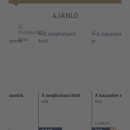
AJÁNLÓ
n a második
A megbízható férfi
A házasélet abc-j
ek
2018
1976
t
1.130 Ft