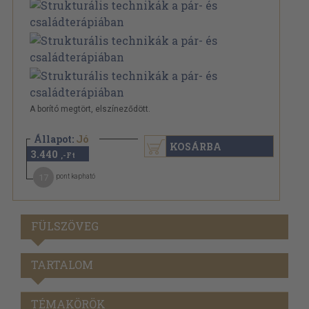
A borító megtört, elszíneződött.
Állapot:
Jó
KOSÁRBA
3.440
,-Ft
17
pont kapható
FÜLSZÖVEG
TARTALOM
TÉMAKÖRÖK